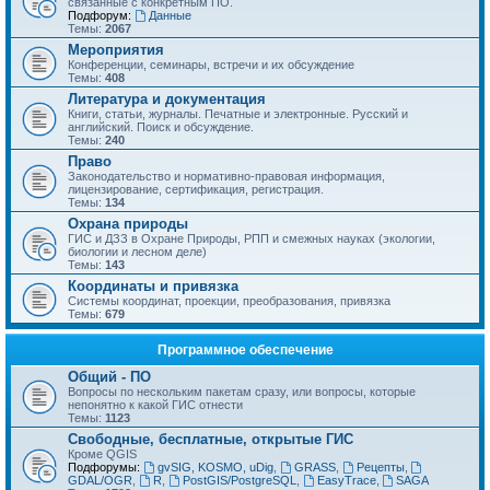
связанные с конкретным ПО.
Подфорум:
Данные
Темы:
2067
Мероприятия
Конференции, семинары, встречи и их обсуждение
Темы:
408
Литература и документация
Книги, статьи, журналы. Печатные и электронные. Русский и
английский. Поиск и обсуждение.
Темы:
240
Право
Законодательство и нормативно-правовая информация,
лицензирование, сертификация, регистрация.
Темы:
134
Охрана природы
ГИС и ДЗЗ в Охране Природы, РПП и смежных науках (экологии,
биологии и лесном деле)
Темы:
143
Координаты и привязка
Системы координат, проекции, преобразования, привязка
Темы:
679
Программное обеспечение
Общий - ПО
Вопросы по нескольким пакетам сразу, или вопросы, которые
непонятно к какой ГИС отнести
Темы:
1123
Свободные, бесплатные, открытые ГИС
Кроме QGIS
Подфорумы:
gvSIG, KOSMO, uDig
,
GRASS
,
Рецепты
,
GDAL/OGR
,
R
,
PostGIS/PostgreSQL
,
EasyTrace
,
SAGA