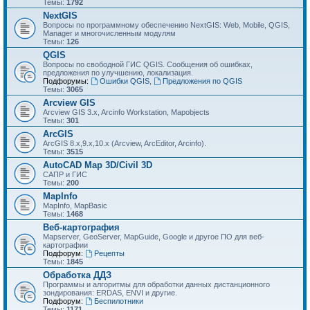
Темы:
1792
NextGIS
Вопросы по программному обеспечению NextGIS: Web, Mobile, QGIS,
Manager и многочисленным модулям
Темы:
126
QGIS
Вопросы по свободной ГИС QGIS. Сообщения об ошибках,
предложения по улучшению, локализация.
Подфорумы:
Ошибки QGIS
,
Предложения по QGIS
Темы:
3065
Arcview GIS
Arcview GIS 3.x, Arcinfo Workstation, Mapobjects
Темы:
301
ArcGIS
ArcGIS 8.x,9.x,10.x (Arcview, ArcEditor, Arcinfo).
Темы:
3515
AutoCAD Map 3D/Civil 3D
САПР и ГИС
Темы:
200
MapInfo
MapInfo, MapBasic
Темы:
1468
Веб-картография
Mapserver, GeoServer, MapGuide, Google и другое ПО для веб-
картографии
Подфорум:
Рецепты
Темы:
1845
Обработка ДДЗ
Программы и алгоритмы для обработки данных дистанционного
зондирования: ERDAS, ENVI и другие.
Подфорум:
Беспилотники
Темы:
1171