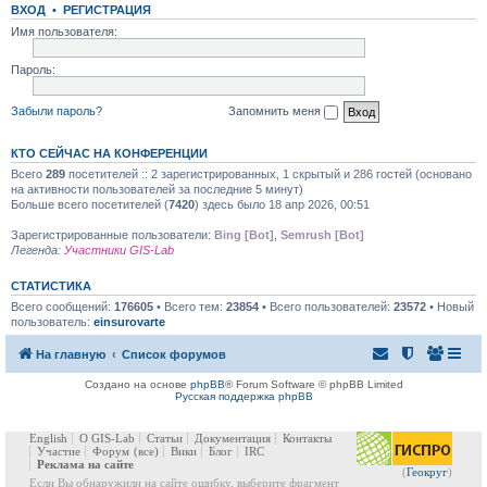
ВХОД
•
РЕГИСТРАЦИЯ
Имя пользователя:
Пароль:
Забыли пароль?
Запомнить меня
КТО СЕЙЧАС НА КОНФЕРЕНЦИИ
Всего
289
посетителей :: 2 зарегистрированных, 1 скрытый и 286 гостей (основано
на активности пользователей за последние 5 минут)
Больше всего посетителей (
7420
) здесь было 18 апр 2026, 00:51
Зарегистрированные пользователи:
Bing [Bot]
,
Semrush [Bot]
Легенда:
Участники GIS-Lab
СТАТИСТИКА
Всего сообщений:
176605
• Всего тем:
23854
• Всего пользователей:
23572
• Новый
пользователь:
einsurovarte
На главную
Список форумов
Создано на основе
phpBB
® Forum Software © phpBB Limited
Русская поддержка phpBB
English
О GIS-Lab
Статьи
Документация
Контакты
Участие
Форум
(все)
Вики
Блог
IRC
Реклама на сайте
(
Геокруг
)
Если Вы обнаружили на сайте ошибку, выберите фрагмент