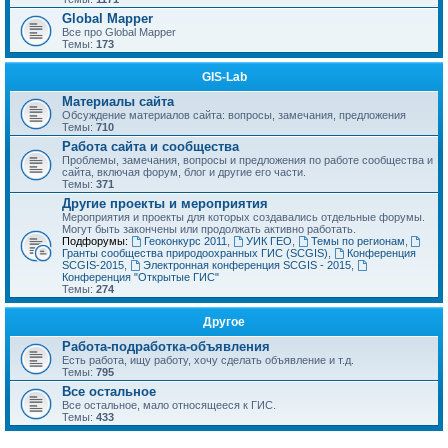
Global Mapper
Все про Global Mapper
Темы:
173
GIS-Lab
Материалы сайта
Обсуждение материалов сайта: вопросы, замечания, предложения
Темы:
710
Работа сайта и сообщества
Проблемы, замечания, вопросы и предложения по работе сообщества и
сайта, включая форум, блог и другие его части.
Темы:
371
Другие проекты и мероприятия
Мероприятия и проекты для которых создавались отдельные форумы.
Могут быть закончены или продолжать активно работать.
Подфорумы:
Геоконкурс 2011
,
УИК ГЕО
,
Темы по регионам
,
Гранты сообщества природоохранных ГИС (SCGIS)
,
Конференция
SCGIS-2015
,
Электронная конференция SCGIS - 2015
,
Конференция "Открытые ГИС"
Темы:
274
Другое
Работа-подработка-объявления
Есть работа, ищу работу, хочу сделать объявление и т.д.
Темы:
795
Все остальное
Все остальное, мало относящееся к ГИС.
Темы:
433