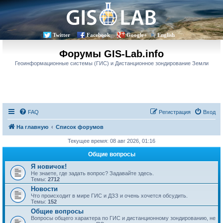
Twitter
Facebook
Google+
English
Форумы GIS-Lab.info
Геоинформационные системы (ГИС) и Дистанционное зондирование Земли
FAQ
Регистрация
Вход
На главную
Список форумов
Текущее время: 08 авг 2026, 01:16
Общие вопросы
Я новичок!
Не знаете, где задать вопрос? Задавайте здесь.
Темы:
2712
Новости
Что происходит в мире ГИС и ДЗЗ и очень хочется обсудить.
Темы:
152
Общие вопросы
Вопросы общего характера по ГИС и дистанционному зондированию, не