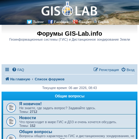
Twitter
Facebook
Google+
English
Форумы GIS-Lab.info
Геоинформационные системы (ГИС) и Дистанционное зондирование Земли
FAQ
Регистрация
Вход
На главную
Список форумов
Текущее время: 06 авг 2026, 08:43
Общие вопросы
Я новичок!
Не знаете, где задать вопрос? Задавайте здесь.
Темы:
2712
Новости
Что происходит в мире ГИС и ДЗЗ и очень хочется обсудить.
Темы:
152
Общие вопросы
Вопросы общего характера по ГИС и дистанционному зондированию, не