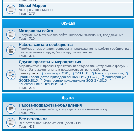
Global Mapper
Все про Global Mapper
Темы:
173
GIS-Lab
Материалы сайта
Обсуждение материалов сайта: вопросы, замечания, предложения
Темы:
710
Работа сайта и сообщества
Проблемы, замечания, вопросы и предложения по работе сообщества и
сайта, включая форум, блог и другие его части.
Темы:
371
Другие проекты и мероприятия
Мероприятия и проекты для которых создавались отдельные форумы.
Могут быть закончены или продолжать активно работать.
Подфорумы:
Геоконкурс 2011
,
УИК ГЕО
,
Темы по регионам
,
Гранты сообщества природоохранных ГИС (SCGIS)
,
Конференция
SCGIS-2015
,
Электронная конференция SCGIS - 2015
,
Конференция "Открытые ГИС"
Темы:
274
Другое
Работа-подработка-объявления
Есть работа, ищу работу, хочу сделать объявление и т.д.
Темы:
795
Все остальное
Все остальное, мало относящееся к ГИС.
Темы:
433