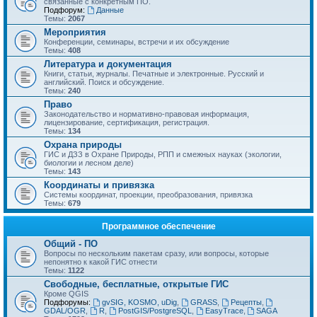
связанные с конкретным ПО.
Подфорум:
Данные
Темы:
2067
Мероприятия
Конференции, семинары, встречи и их обсуждение
Темы:
408
Литература и документация
Книги, статьи, журналы. Печатные и электронные. Русский и
английский. Поиск и обсуждение.
Темы:
240
Право
Законодательство и нормативно-правовая информация,
лицензирование, сертификация, регистрация.
Темы:
134
Охрана природы
ГИС и ДЗЗ в Охране Природы, РПП и смежных науках (экологии,
биологии и лесном деле)
Темы:
143
Координаты и привязка
Системы координат, проекции, преобразования, привязка
Темы:
679
Программное обеспечение
Общий - ПО
Вопросы по нескольким пакетам сразу, или вопросы, которые
непонятно к какой ГИС отнести
Темы:
1122
Свободные, бесплатные, открытые ГИС
Кроме QGIS
Подфорумы:
gvSIG, KOSMO, uDig
,
GRASS
,
Рецепты
,
GDAL/OGR
,
R
,
PostGIS/PostgreSQL
,
EasyTrace
,
SAGA