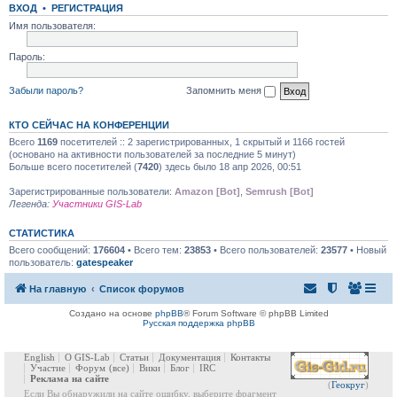
ВХОД
•
РЕГИСТРАЦИЯ
Имя пользователя:
Пароль:
Забыли пароль?
Запомнить меня
КТО СЕЙЧАС НА КОНФЕРЕНЦИИ
Всего
1169
посетителей :: 2 зарегистрированных, 1 скрытый и 1166 гостей
(основано на активности пользователей за последние 5 минут)
Больше всего посетителей (
7420
) здесь было 18 апр 2026, 00:51
Зарегистрированные пользователи:
Amazon [Bot]
,
Semrush [Bot]
Легенда:
Участники GIS-Lab
СТАТИСТИКА
Всего сообщений:
176604
• Всего тем:
23853
• Всего пользователей:
23577
• Новый
пользователь:
gatespeaker
На главную
Список форумов
Создано на основе
phpBB
® Forum Software © phpBB Limited
Русская поддержка phpBB
English
О GIS-Lab
Статьи
Документация
Контакты
Участие
Форум
(все)
Вики
Блог
IRC
Реклама на сайте
(
Геокруг
)
Если Вы обнаружили на сайте ошибку, выберите фрагмент