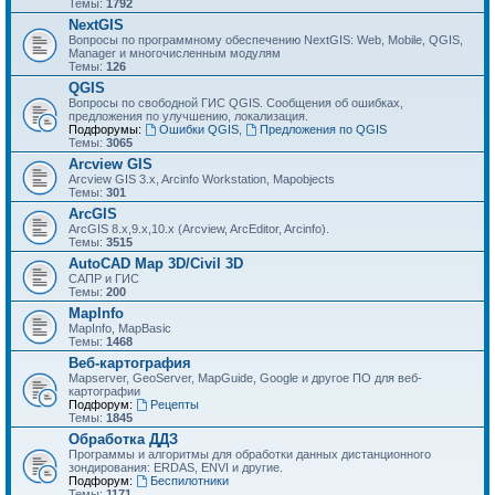
Темы:
1792
NextGIS
Вопросы по программному обеспечению NextGIS: Web, Mobile, QGIS,
Manager и многочисленным модулям
Темы:
126
QGIS
Вопросы по свободной ГИС QGIS. Сообщения об ошибках,
предложения по улучшению, локализация.
Подфорумы:
Ошибки QGIS
,
Предложения по QGIS
Темы:
3065
Arcview GIS
Arcview GIS 3.x, Arcinfo Workstation, Mapobjects
Темы:
301
ArcGIS
ArcGIS 8.x,9.x,10.x (Arcview, ArcEditor, Arcinfo).
Темы:
3515
AutoCAD Map 3D/Civil 3D
САПР и ГИС
Темы:
200
MapInfo
MapInfo, MapBasic
Темы:
1468
Веб-картография
Mapserver, GeoServer, MapGuide, Google и другое ПО для веб-
картографии
Подфорум:
Рецепты
Темы:
1845
Обработка ДДЗ
Программы и алгоритмы для обработки данных дистанционного
зондирования: ERDAS, ENVI и другие.
Подфорум:
Беспилотники
Темы:
1171