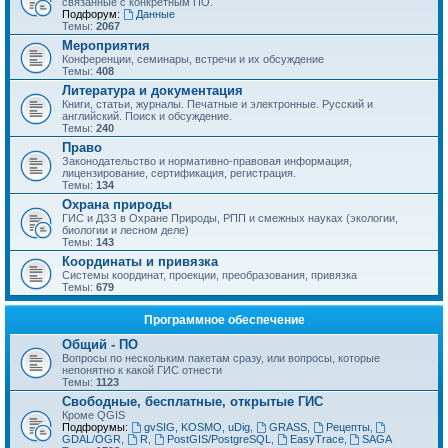
связанные с конкретным ПО.
Подфорум:
Данные
Темы:
2067
Мероприятия
Конференции, семинары, встречи и их обсуждение
Темы:
408
Литература и документация
Книги, статьи, журналы. Печатные и электронные. Русский и
английский. Поиск и обсуждение.
Темы:
240
Право
Законодательство и нормативно-правовая информация,
лицензирование, сертификация, регистрация.
Темы:
134
Охрана природы
ГИС и ДЗЗ в Охране Природы, РПП и смежных науках (экологии,
биологии и лесном деле)
Темы:
143
Координаты и привязка
Системы координат, проекции, преобразования, привязка
Темы:
679
Программное обеспечение
Общий - ПО
Вопросы по нескольким пакетам сразу, или вопросы, которые
непонятно к какой ГИС отнести
Темы:
1123
Свободные, бесплатные, открытые ГИС
Кроме QGIS
Подфорумы:
gvSIG, KOSMO, uDig
,
GRASS
,
Рецепты
,
GDAL/OGR
,
R
,
PostGIS/PostgreSQL
,
EasyTrace
,
SAGA