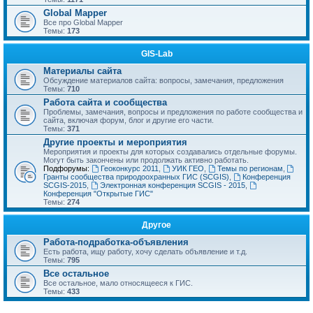
Global Mapper
Все про Global Mapper
Темы:
173
GIS-Lab
Материалы сайта
Обсуждение материалов сайта: вопросы, замечания, предложения
Темы:
710
Работа сайта и сообщества
Проблемы, замечания, вопросы и предложения по работе сообщества и
сайта, включая форум, блог и другие его части.
Темы:
371
Другие проекты и мероприятия
Мероприятия и проекты для которых создавались отдельные форумы.
Могут быть закончены или продолжать активно работать.
Подфорумы:
Геоконкурс 2011
,
УИК ГЕО
,
Темы по регионам
,
Гранты сообщества природоохранных ГИС (SCGIS)
,
Конференция
SCGIS-2015
,
Электронная конференция SCGIS - 2015
,
Конференция "Открытые ГИС"
Темы:
274
Другое
Работа-подработка-объявления
Есть работа, ищу работу, хочу сделать объявление и т.д.
Темы:
795
Все остальное
Все остальное, мало относящееся к ГИС.
Темы:
433