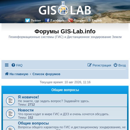
Twitter
Facebook
Google+
English
Форумы GIS-Lab.info
Геоинформационные системы (ГИС) и Дистанционное зондирование Земли
FAQ
Регистрация
Вход
На главную
Список форумов
Текущее время: 10 авг 2026, 11:16
Общие вопросы
Я новичок!
Не знаете, где задать вопрос? Задавайте здесь.
Темы:
2712
Новости
Что происходит в мире ГИС и ДЗЗ и очень хочется обсудить.
Темы:
152
Общие вопросы
Вопросы общего характера по ГИС и дистанционному зондированию, не