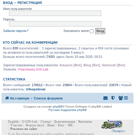
ВХОД
•
РЕГИСТРАЦИЯ
Имя пользователя:
Пароль:
Забыли пароль?
Запомнить меня
КТО СЕЙЧАС НА КОНФЕРЕНЦИИ
Всего
839
посетителей :: 3 зарегистрированных, 2 скрытых и 834 гостя (основано
на активности пользователей за последние 5 минут)
Больше всего посетителей (
7420
) здесь было 18 апр 2026, 00:51
Зарегистрированные пользователи:
Amazon [Bot]
,
Bing [Bot]
,
Semrush [Bot]
Легенда:
Участники GIS-Lab
СТАТИСТИКА
Всего сообщений:
176612
• Всего тем:
23854
• Всего пользователей:
23579
• Новый
пользователь:
trihopolovar
На главную
Список форумов
Создано на основе
phpBB
® Forum Software © phpBB Limited
Русская поддержка phpBB
English
О GIS-Lab
Статьи
Документация
Контакты
Участие
Форум
(все)
Вики
Блог
IRC
Реклама на сайте
(
Геокруг
)
Если Вы обнаружили на сайте ошибку, выберите фрагмент