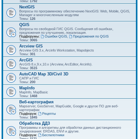
Темы:
1792
NextGIS
Вопросы по программному обеспечению NextGIS: Web, Mobile, QGIS,
Manager и многочисленным модулям
Темы:
126
QGIS
Вопросы по свободной ГИС QGIS. Сообщения об ошибках,
предложения по улучшению, локализация.
Подфорумы:
Ошибки QGIS
,
Предложения по QGIS
Темы:
3065
Arcview GIS
Arcview GIS 3.x, Arcinfo Workstation, Mapobjects
Темы:
301
ArcGIS
ArcGIS 8.x,9.x,10.x (Arcview, ArcEditor, Arcinfo).
Темы:
3515
AutoCAD Map 3D/Civil 3D
САПР и ГИС
Темы:
200
MapInfo
MapInfo, MapBasic
Темы:
1468
Веб-картография
Mapserver, GeoServer, MapGuide, Google и другое ПО для веб-
картографии
Подфорум:
Рецепты
Темы:
1845
Обработка ДДЗ
Программы и алгоритмы для обработки данных дистанционного
зондирования: ERDAS, ENVI и другие.
Подфорум:
Беспилотники
Темы:
1171