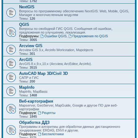
Темы:
1792
NextGIS
Вопросы по программному обеспечению NextGIS: Web, Mobile, QGIS,
Manager и многочисленным модулям
Темы:
126
QGIS
Вопросы по свободной ГИС QGIS. Сообщения об ошибках,
предложения по улучшению, локализация.
Подфорумы:
Ошибки QGIS
,
Предложения по QGIS
Темы:
3065
Arcview GIS
Arcview GIS 3.x, Arcinfo Workstation, Mapobjects
Темы:
301
ArcGIS
ArcGIS 8.x,9.x,10.x (Arcview, ArcEditor, Arcinfo).
Темы:
3515
AutoCAD Map 3D/Civil 3D
САПР и ГИС
Темы:
200
MapInfo
MapInfo, MapBasic
Темы:
1468
Веб-картография
Mapserver, GeoServer, MapGuide, Google и другое ПО для веб-
картографии
Подфорум:
Рецепты
Темы:
1845
Обработка ДДЗ
Программы и алгоритмы для обработки данных дистанционного
зондирования: ERDAS, ENVI и другие.
Подфорум:
Беспилотники
Темы:
1171