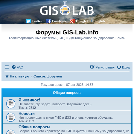
Twitter
Facebook
Google+
English
Форумы GIS-Lab.info
Геоинформационные системы (ГИС) и Дистанционное зондирование Земли
FAQ
Регистрация
Вход
На главную
Список форумов
Текущее время: 07 авг 2026, 14:57
Общие вопросы
Я новичок!
Не знаете, где задать вопрос? Задавайте здесь.
Темы:
2712
Новости
Что происходит в мире ГИС и ДЗЗ и очень хочется обсудить.
Темы:
152
Общие вопросы
Вопросы общего характера по ГИС и дистанционному зондированию, не