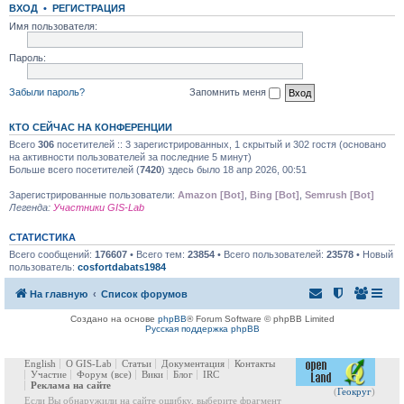
ВХОД
•
РЕГИСТРАЦИЯ
Имя пользователя:
Пароль:
Забыли пароль?
Запомнить меня
КТО СЕЙЧАС НА КОНФЕРЕНЦИИ
Всего
306
посетителей :: 3 зарегистрированных, 1 скрытый и 302 гостя (основано
на активности пользователей за последние 5 минут)
Больше всего посетителей (
7420
) здесь было 18 апр 2026, 00:51
Зарегистрированные пользователи:
Amazon [Bot]
,
Bing [Bot]
,
Semrush [Bot]
Легенда:
Участники GIS-Lab
СТАТИСТИКА
Всего сообщений:
176607
• Всего тем:
23854
• Всего пользователей:
23578
• Новый
пользователь:
cosfortdabats1984
На главную
Список форумов
Создано на основе
phpBB
® Forum Software © phpBB Limited
Русская поддержка phpBB
English
О GIS-Lab
Статьи
Документация
Контакты
Участие
Форум
(все)
Вики
Блог
IRC
Реклама на сайте
(
Геокруг
)
Если Вы обнаружили на сайте ошибку, выберите фрагмент