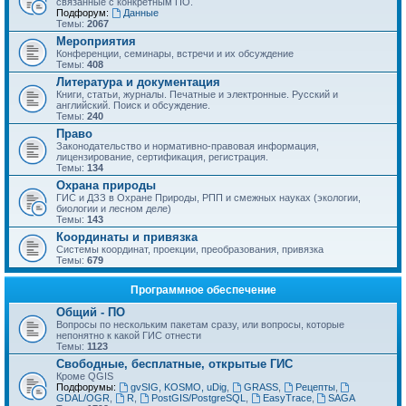
связанные с конкретным ПО.
Подфорум:
Данные
Темы:
2067
Мероприятия
Конференции, семинары, встречи и их обсуждение
Темы:
408
Литература и документация
Книги, статьи, журналы. Печатные и электронные. Русский и
английский. Поиск и обсуждение.
Темы:
240
Право
Законодательство и нормативно-правовая информация,
лицензирование, сертификация, регистрация.
Темы:
134
Охрана природы
ГИС и ДЗЗ в Охране Природы, РПП и смежных науках (экологии,
биологии и лесном деле)
Темы:
143
Координаты и привязка
Системы координат, проекции, преобразования, привязка
Темы:
679
Программное обеспечение
Общий - ПО
Вопросы по нескольким пакетам сразу, или вопросы, которые
непонятно к какой ГИС отнести
Темы:
1123
Свободные, бесплатные, открытые ГИС
Кроме QGIS
Подфорумы:
gvSIG, KOSMO, uDig
,
GRASS
,
Рецепты
,
GDAL/OGR
,
R
,
PostGIS/PostgreSQL
,
EasyTrace
,
SAGA