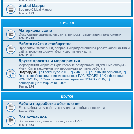
Global Mapper
Все про Global Mapper
Темы:
173
GIS-Lab
Материалы сайта
Обсуждение материалов сайта: вопросы, замечания, предложения
Темы:
710
Работа сайта и сообщества
Проблемы, замечания, вопросы и предложения по работе сообщества и
сайта, включая форум, блог и другие его части.
Темы:
371
Другие проекты и мероприятия
Мероприятия и проекты для которых создавались отдельные форумы.
Могут быть закончены или продолжать активно работать.
Подфорумы:
Геоконкурс 2011
,
УИК ГЕО
,
Темы по регионам
,
Гранты сообщества природоохранных ГИС (SCGIS)
,
Конференция
SCGIS-2015
,
Электронная конференция SCGIS - 2015
,
Конференция "Открытые ГИС"
Темы:
274
Другое
Работа-подработка-объявления
Есть работа, ищу работу, хочу сделать объявление и т.д.
Темы:
795
Все остальное
Все остальное, мало относящееся к ГИС.
Темы:
433