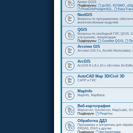
Кроме QGIS
Подфорумы:
gvSIG, KOSMO, uDi
PostGIS/PostgreSQL
,
EasyTrac
NextGIS
Вопросы по программному обеспечен
многочисленным модулям
QGIS
Вопросы по свободной ГИС QGIS. С
улучшению, локализация.
Подфорумы:
Ошибки QGIS
,
Пр
Arcview GIS
Arcview GIS 3.x, Arcinfo Workstation,
ArcGIS
ArcGIS 8.x,9.x,10.x (Arcview, ArcEditor
AutoCAD Map 3D/Civil 3D
САПР и ГИС
MapInfo
MapInfo, MapBasic
Веб-картография
Mapserver, GeoServer, MapGuide, Go
Подфорум:
Рецепты
Обработка ДДЗ
Программы и алгоритмы для обрабо
ERDAS, ENVI и другие.
Подфорум:
Беспилотники