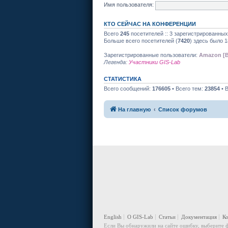
Имя пользователя:
КТО СЕЙЧАС НА КОНФЕРЕНЦИИ
Всего
245
посетителей :: 3 зарегистрированных
Больше всего посетителей (
7420
) здесь было 1
Зарегистрированные пользователи:
Amazon [B
Легенда:
Участники GIS-Lab
СТАТИСТИКА
Всего сообщений:
176605
• Всего тем:
23854
• 
На главную
Список форумов
English
О GIS-Lab
Статьи
Документация
К
Если Вы обнаружили на сайте ошибку, выберите ф