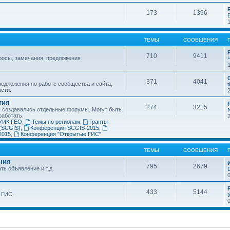
173
1396
ТЕМЫ
СООБЩЕНИЯ
710
9411
росы, замечания, предложения
371
4041
едложения по работе сообщества и сайта,
t
асти.
тия
274
3215
х создавались отдельные форумы. Могут быть
работать.
УИК ГЕО
,
Темы по регионам
,
Гранты
(SCGIS)
,
Конференция SCGIS-2015
,
2015
,
Конференция "Открытые ГИС"
ТЕМЫ
СООБЩЕНИЯ
ния
795
2679
ть объявление и т.д.
433
5144
 ГИС.
t