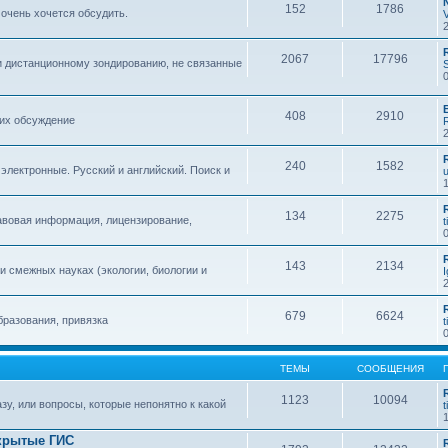
152
1786
 очень хочется обсудить.
2067
17796
и дистанционному зондированию, не связанные
408
2910
 их обсуждение
240
1582
 электронные. Русский и английский. Поиск и
134
2275
авовая информация, лицензирование,
t
143
2134
 смежных науках (экологии, биологии и
679
6624
бразования, привязка
t
ТЕМЫ
СООБЩЕНИЯ
1123
10094
зу, или вопросы, которые непонятно к какой
t
крытые ГИС