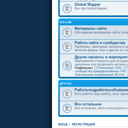
Global Mapper
Все про Global Mapper
GIS-LAB
Материалы сайта
Обсуждение материалов сайта: воп
Работа сайта и сообщества
Проблемы, замечания, вопросы и пр
включая форум, блог и другие его ч
Другие проекты и мероприя
Мероприятия и проекты для которы
закончены или продолжать активно 
Подфорумы:
Геоконкурс 2011
,
сообщества природоохранных ГИС 
Электронная конференция SCGIS - 
ДРУГОЕ
Работа-подработка-объявле
Есть работа, ищу работу, хочу сдела
Все остальное
Все остальное, мало относящееся к
ВХОД
•
РЕГИСТРАЦИЯ