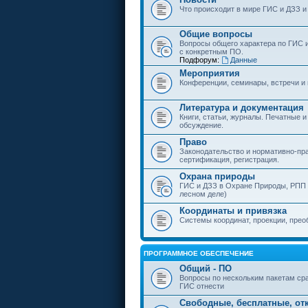
Что происходит в мире ГИС и ДЗЗ и
Общие вопросы
Вопросы общего характера по ГИС 
с конкретным ПО.
Подфорум:
Данные
Мероприятия
Конференции, семинары, встречи и
Литература и документация
Книги, статьи, журналы. Печатные и
обсуждение.
Право
Законодательство и нормативно-пр
сертификация, регистрация.
Охрана природы
ГИС и ДЗЗ в Охране Природы, РПП и
лесном деле)
Координаты и привязка
Системы координат, проекции, прео
ПРОГРАММНОЕ ОБЕСПЕЧЕНИЕ
Общий - ПО
Вопросы по нескольким пакетам сра
ГИС отнести
Свободные, бесплатные, от