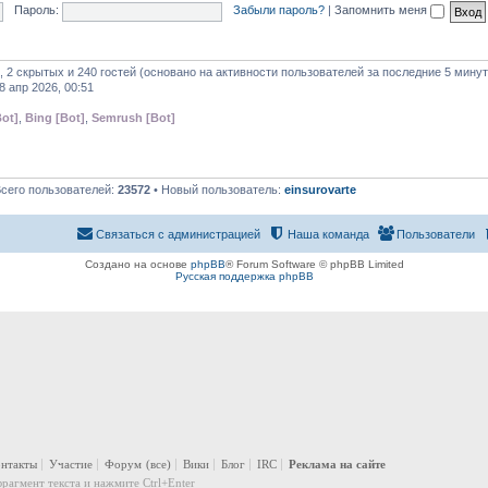
Пароль:
Забыли пароль?
|
Запомнить меня
, 2 скрытых и 240 гостей (основано на активности пользователей за последние 5 минут
8 апр 2026, 00:51
ot]
,
Bing [Bot]
,
Semrush [Bot]
Всего пользователей:
23572
• Новый пользователь:
einsurovarte
Связаться с администрацией
Наша команда
Пользователи
Создано на основе
phpBB
® Forum Software © phpBB Limited
Русская поддержка phpBB
онтакты
Участие
Форум
(все)
Вики
Блог
IRC
Реклама на сайте
рагмент текста и нажмите Ctrl+Enter