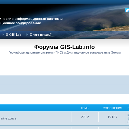
О GIS-Lab
С чего начать?
Форумы GIS-Lab.info
Геоинформационные системы (ГИС) и Дистанционное зондирование Земли
ТЕМЫ
СООБЩЕНИЯ
2712
19167
вайте здесь.
t