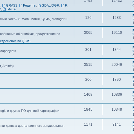
1792
12432
n
g
,
GRASS
,
Рецепты
,
GDAL/OGR
,
R
,
e
,
SAGA
126
1283
ию NextGIS: Web, Mobile, QGIS, Manager и
F
3065
19110
ообщения об ошибках, предложения по
t
едложения по QGIS
301
1344
 Mapobjects
3515
20046
, Arcinfo).
t
200
1790
1468
10836
t
1845
10348
ogle и другое ПО для веб-картографии
1171
9141
тки данных дистанционного зондирования: