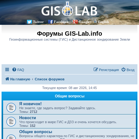
Twitter
Facebook
Google+
English
Форумы GIS-Lab.info
Геоинформационные системы (ГИС) и Дистанционное зондирование Земли
FAQ
Регистрация
Вход
На главную
Список форумов
Текущее время: 08 авг 2026, 14:45
Общие вопросы
Я новичок!
Не знаете, где задать вопрос? Задавайте здесь.
Темы:
2712
Новости
Что происходит в мире ГИС и ДЗЗ и очень хочется обсудить.
Темы:
152
Общие вопросы
Вопросы общего характера по ГИС и дистанционному зондированию, не