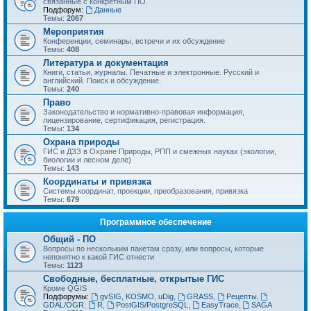
связанные с конкретным ПО.
Подфорум:
Данные
Темы:
2067
Мероприятия
Конференции, семинары, встречи и их обсуждение
Темы:
408
Литература и документация
Книги, статьи, журналы. Печатные и электронные. Русский и
английский. Поиск и обсуждение.
Темы:
240
Право
Законодательство и нормативно-правовая информация,
лицензирование, сертификация, регистрация.
Темы:
134
Охрана природы
ГИС и ДЗЗ в Охране Природы, РПП и смежных науках (экологии,
биологии и лесном деле)
Темы:
143
Координаты и привязка
Системы координат, проекции, преобразования, привязка
Темы:
679
Программное обеспечение
Общий - ПО
Вопросы по нескольким пакетам сразу, или вопросы, которые
непонятно к какой ГИС отнести
Темы:
1123
Свободные, бесплатные, открытые ГИС
Кроме QGIS
Подфорумы:
gvSIG, KOSMO, uDig
,
GRASS
,
Рецепты
,
GDAL/OGR
,
R
,
PostGIS/PostgreSQL
,
EasyTrace
,
SAGA