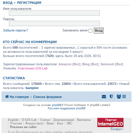
ВХОД
•
РЕГИСТРАЦИЯ
Имя пользователя:
Пароль:
Забыли пароль?
Запомнить меня
КТО СЕЙЧАС НА КОНФЕРЕНЦИИ
Всего
598
посетителей :: 3 зарегистрированных, 1 скрытый и 594 гостя (основано
на активности пользователей за последние 5 минут)
Больше всего посетителей (
7420
) здесь было 18 апр 2026, 00:51
Зарегистрированные пользователи:
Amazon [Bot]
,
Bing [Bot]
,
Semrush [Bot]
Легенда:
Участники GIS-Lab
СТАТИСТИКА
Всего сообщений:
176605
• Всего тем:
23854
• Всего пользователей:
23573
• Новый
пользователь:
bareplot
На главную
Список форумов
Создано на основе
phpBB
® Forum Software © phpBB Limited
Русская поддержка phpBB
English
О GIS-Lab
Статьи
Документация
Контакты
Участие
Форум
(все)
Вики
Блог
IRC
Реклама на сайте
(
Геокруг
)
Если Вы обнаружили на сайте ошибку, выберите фрагмент