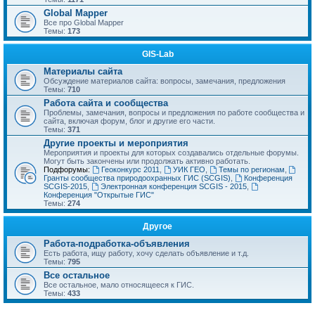
Global Mapper
Все про Global Mapper
Темы:
173
GIS-Lab
Материалы сайта
Обсуждение материалов сайта: вопросы, замечания, предложения
Темы:
710
Работа сайта и сообщества
Проблемы, замечания, вопросы и предложения по работе сообщества и
сайта, включая форум, блог и другие его части.
Темы:
371
Другие проекты и мероприятия
Мероприятия и проекты для которых создавались отдельные форумы.
Могут быть закончены или продолжать активно работать.
Подфорумы:
Геоконкурс 2011
,
УИК ГЕО
,
Темы по регионам
,
Гранты сообщества природоохранных ГИС (SCGIS)
,
Конференция
SCGIS-2015
,
Электронная конференция SCGIS - 2015
,
Конференция "Открытые ГИС"
Темы:
274
Другое
Работа-подработка-объявления
Есть работа, ищу работу, хочу сделать объявление и т.д.
Темы:
795
Все остальное
Все остальное, мало относящееся к ГИС.
Темы:
433