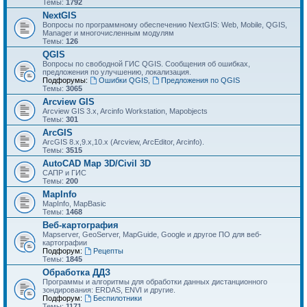
Темы:
1792
NextGIS
Вопросы по программному обеспечению NextGIS: Web, Mobile, QGIS,
Manager и многочисленным модулям
Темы:
126
QGIS
Вопросы по свободной ГИС QGIS. Сообщения об ошибках,
предложения по улучшению, локализация.
Подфорумы:
Ошибки QGIS
,
Предложения по QGIS
Темы:
3065
Arcview GIS
Arcview GIS 3.x, Arcinfo Workstation, Mapobjects
Темы:
301
ArcGIS
ArcGIS 8.x,9.x,10.x (Arcview, ArcEditor, Arcinfo).
Темы:
3515
AutoCAD Map 3D/Civil 3D
САПР и ГИС
Темы:
200
MapInfo
MapInfo, MapBasic
Темы:
1468
Веб-картография
Mapserver, GeoServer, MapGuide, Google и другое ПО для веб-
картографии
Подфорум:
Рецепты
Темы:
1845
Обработка ДДЗ
Программы и алгоритмы для обработки данных дистанционного
зондирования: ERDAS, ENVI и другие.
Подфорум:
Беспилотники
Темы:
1171