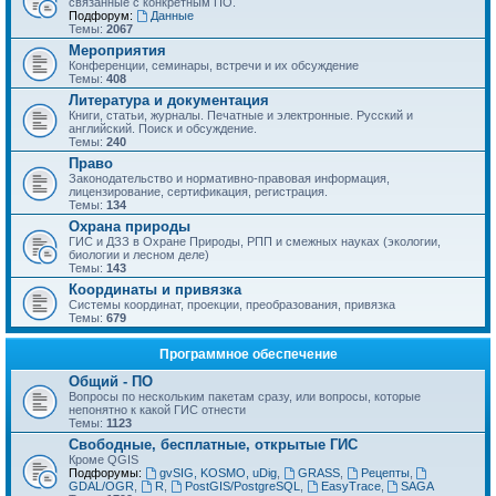
связанные с конкретным ПО.
Подфорум:
Данные
Темы:
2067
Мероприятия
Конференции, семинары, встречи и их обсуждение
Темы:
408
Литература и документация
Книги, статьи, журналы. Печатные и электронные. Русский и
английский. Поиск и обсуждение.
Темы:
240
Право
Законодательство и нормативно-правовая информация,
лицензирование, сертификация, регистрация.
Темы:
134
Охрана природы
ГИС и ДЗЗ в Охране Природы, РПП и смежных науках (экологии,
биологии и лесном деле)
Темы:
143
Координаты и привязка
Системы координат, проекции, преобразования, привязка
Темы:
679
Программное обеспечение
Общий - ПО
Вопросы по нескольким пакетам сразу, или вопросы, которые
непонятно к какой ГИС отнести
Темы:
1123
Свободные, бесплатные, открытые ГИС
Кроме QGIS
Подфорумы:
gvSIG, KOSMO, uDig
,
GRASS
,
Рецепты
,
GDAL/OGR
,
R
,
PostGIS/PostgreSQL
,
EasyTrace
,
SAGA