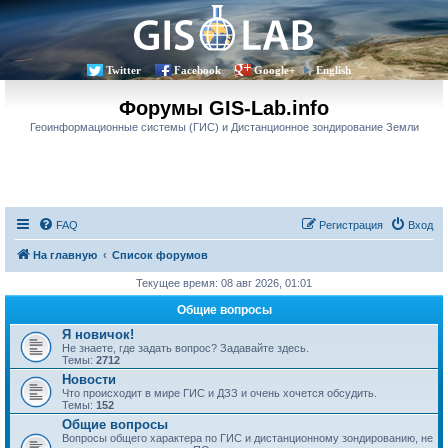
Twitter
Facebook
Google+
English
Форумы GIS-Lab.info
Геоинформационные системы (ГИС) и Дистанционное зондирование Земли
FAQ
Регистрация
Вход
На главную
Список форумов
Текущее время: 08 авг 2026, 01:01
Общие вопросы
Я новичок!
Не знаете, где задать вопрос? Задавайте здесь.
Темы:
2712
Новости
Что происходит в мире ГИС и ДЗЗ и очень хочется обсудить.
Темы:
152
Общие вопросы
Вопросы общего характера по ГИС и дистанционному зондированию, не