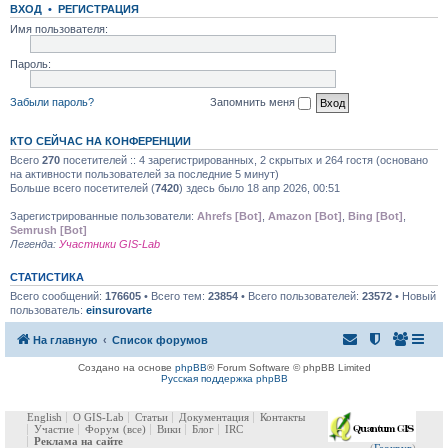
ВХОД
•
РЕГИСТРАЦИЯ
Имя пользователя:
Пароль:
Забыли пароль?
Запомнить меня
КТО СЕЙЧАС НА КОНФЕРЕНЦИИ
Всего
270
посетителей :: 4 зарегистрированных, 2 скрытых и 264 гостя (основано
на активности пользователей за последние 5 минут)
Больше всего посетителей (
7420
) здесь было 18 апр 2026, 00:51
Зарегистрированные пользователи:
Ahrefs [Bot]
,
Amazon [Bot]
,
Bing [Bot]
,
Semrush [Bot]
Легенда:
Участники GIS-Lab
СТАТИСТИКА
Всего сообщений:
176605
• Всего тем:
23854
• Всего пользователей:
23572
• Новый
пользователь:
einsurovarte
На главную
Список форумов
Создано на основе
phpBB
® Forum Software © phpBB Limited
Русская поддержка phpBB
English
О GIS-Lab
Статьи
Документация
Контакты
Участие
Форум
(все)
Вики
Блог
IRC
Реклама на сайте