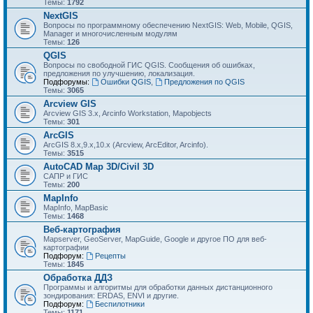
Темы:
1792
NextGIS
Вопросы по программному обеспечению NextGIS: Web, Mobile, QGIS,
Manager и многочисленным модулям
Темы:
126
QGIS
Вопросы по свободной ГИС QGIS. Сообщения об ошибках,
предложения по улучшению, локализация.
Подфорумы:
Ошибки QGIS
,
Предложения по QGIS
Темы:
3065
Arcview GIS
Arcview GIS 3.x, Arcinfo Workstation, Mapobjects
Темы:
301
ArcGIS
ArcGIS 8.x,9.x,10.x (Arcview, ArcEditor, Arcinfo).
Темы:
3515
AutoCAD Map 3D/Civil 3D
САПР и ГИС
Темы:
200
MapInfo
MapInfo, MapBasic
Темы:
1468
Веб-картография
Mapserver, GeoServer, MapGuide, Google и другое ПО для веб-
картографии
Подфорум:
Рецепты
Темы:
1845
Обработка ДДЗ
Программы и алгоритмы для обработки данных дистанционного
зондирования: ERDAS, ENVI и другие.
Подфорум:
Беспилотники
Темы:
1171