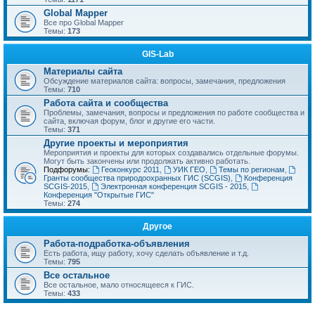
Global Mapper
Все про Global Mapper
Темы:
173
GIS-Lab
Материалы сайта
Обсуждение материалов сайта: вопросы, замечания, предложения
Темы:
710
Работа сайта и сообщества
Проблемы, замечания, вопросы и предложения по работе сообщества и
сайта, включая форум, блог и другие его части.
Темы:
371
Другие проекты и мероприятия
Мероприятия и проекты для которых создавались отдельные форумы.
Могут быть закончены или продолжать активно работать.
Подфорумы:
Геоконкурс 2011
,
УИК ГЕО
,
Темы по регионам
,
Гранты сообщества природоохранных ГИС (SCGIS)
,
Конференция
SCGIS-2015
,
Электронная конференция SCGIS - 2015
,
Конференция "Открытые ГИС"
Темы:
274
Другое
Работа-подработка-объявления
Есть работа, ищу работу, хочу сделать объявление и т.д.
Темы:
795
Все остальное
Все остальное, мало относящееся к ГИС.
Темы:
433