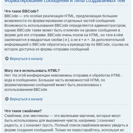
Форматирование сообщений и типы создаваемых тем
Что такое BBCode?
BBCode — это особая реализация HTML, предлагающая большие
возможности по форматированию отдельных частей сообщения.
Возможность использования BBCode определяется администратором,
однако BBCode также может быть отключён на уровне сообщения в
форме для его отправки. BBCode очень похож на HTML, но теги в нём
заключаются в квадратные скобки [ и ], а не в < и >. За дополнительной
информацией о BBCode обратитесь к руководству по BBCode, ссылка на
которое доступна из формы отправки сообщений.
Вернуться к началу
Могу ли я использовать HTML?
Нет. На этой конференции невозможны отправка и обработка HTML-
кода в сообщениях. Большая часть возможностей HTML по
форматированию сообщений может быть реализована с
использованием BBCode.
Вернуться к началу
Что такое смайлики?
Смайлики, или эмотиконы — это маленькие картинки, которые могут
быть использованы для выражения чувств, например :) означает
радость, а :( означает грусть. Полный список смайликов можно увидеть в
форме создания сообщений. Только не перестарайтесь, используя их: