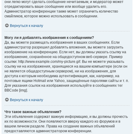
они легко могут сделать сообщение нечитаемым, и модератор может
отредактировать ваше сообщение или вообще удалить его.
Администратор конференции также может ограничить количество
смайликов, которое можно использовать в сообщении.
Вернуться к началу
Могу ли я добавлять изображения к сообщениям?
Да, вы можете размещать изображения в ваших сообщениях. Если
администратор разрешил добавлять вложения, вы можете загрузить
изображение на конференцию. Если нет, вы должны указать ссылку на
изображение, сохранённое на общедоступном веб-сервере. Пример
ссылки: http://www.example.com/my-picture.gif. Вы не можете указывать
ссылку ни на изображения, хранящиеся на вашем компьютере (если он
не является общедоступным сервером), ни на изображения, для
доступа к которым необходима аутентификация, как, например, на
почтовые ящики Hotmail или Yahoo, защищённые паролями сайты и т. п.
Для указания ссылок на изображения используйте в сообщениях тег
BBCode [img].
Вернуться к началу
Что такое важные объявления?
Эти объявления содержат важную информацию, и вы должны прочесть
их по возможности. Они появляются вверху каждого из форумов и в
вашем личном разделе. Права на создание важных объявлений
предоставляются администратором конференции.