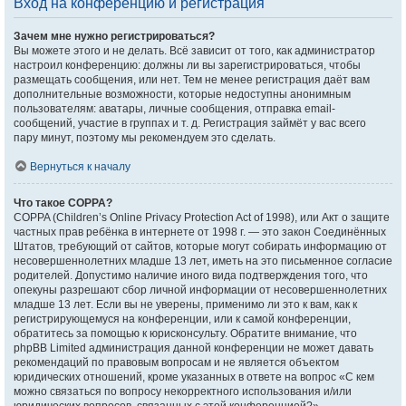
Вход на конференцию и регистрация
Зачем мне нужно регистрироваться?
Вы можете этого и не делать. Всё зависит от того, как администратор
настроил конференцию: должны ли вы зарегистрироваться, чтобы
размещать сообщения, или нет. Тем не менее регистрация даёт вам
дополнительные возможности, которые недоступны анонимным
пользователям: аватары, личные сообщения, отправка email-
сообщений, участие в группах и т. д. Регистрация займёт у вас всего
пару минут, поэтому мы рекомендуем это сделать.
Вернуться к началу
Что такое COPPA?
COPPA (Children’s Online Privacy Protection Act of 1998), или Акт о защите
частных прав ребёнка в интернете от 1998 г. — это закон Соединённых
Штатов, требующий от сайтов, которые могут собирать информацию от
несовершеннолетних младше 13 лет, иметь на это письменное согласие
родителей. Допустимо наличие иного вида подтверждения того, что
опекуны разрешают сбор личной информации от несовершеннолетних
младше 13 лет. Если вы не уверены, применимо ли это к вам, как к
регистрирующемуся на конференции, или к самой конференции,
обратитесь за помощью к юрисконсульту. Обратите внимание, что
phpBB Limited администрация данной конференции не может давать
рекомендаций по правовым вопросам и не является объектом
юридических отношений, кроме указанных в ответе на вопрос «С кем
можно связаться по вопросу некорректного использования и/или