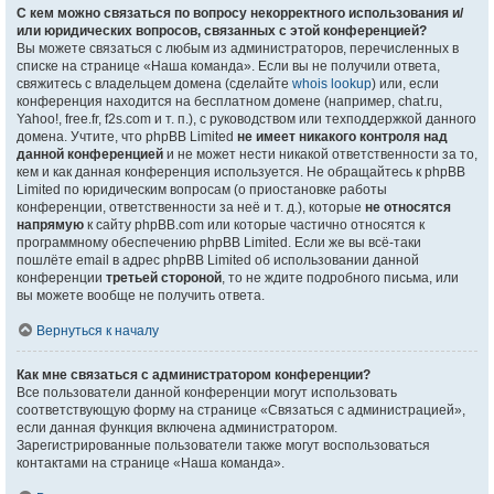
С кем можно связаться по вопросу некорректного использования и/
или юридических вопросов, связанных с этой конференцией?
Вы можете связаться с любым из администраторов, перечисленных в
списке на странице «Наша команда». Если вы не получили ответа,
свяжитесь с владельцем домена (сделайте
whois lookup
) или, если
конференция находится на бесплатном домене (например, chat.ru,
Yahoo!, free.fr, f2s.com и т. п.), с руководством или техподдержкой данного
домена. Учтите, что phpBB Limited
не имеет никакого контроля над
данной конференцией
и не может нести никакой ответственности за то,
кем и как данная конференция используется. Не обращайтесь к phpBB
Limited по юридическим вопросам (о приостановке работы
конференции, ответственности за неё и т. д.), которые
не относятся
напрямую
к сайту phpBB.com или которые частично относятся к
программному обеспечению phpBB Limited. Если же вы всё-таки
пошлёте email в адрес phpBB Limited об использовании данной
конференции
третьей стороной
, то не ждите подробного письма, или
вы можете вообще не получить ответа.
Вернуться к началу
Как мне связаться с администратором конференции?
Все пользователи данной конференции могут использовать
соответствующую форму на странице «Связаться с администрацией»,
если данная функция включена администратором.
Зарегистрированные пользователи также могут воспользоваться
контактами на странице «Наша команда».