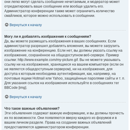
они легко могут сделать сообщение нечитаемым, и модератор может
отредактировать ваше сообщение или вообще удалить его.
Администратор конференции также может ограничить количество
смайликов, которое можно использовать в сообщении.
Вернуться к началу
Могу ли я добавлять изображения к сообщениям?
Да, вы можете размещать изображения в ваших сообщениях. Если
администратор разрешил добавлять вложения, вы можете загрузить
изображение на конференцию. Если нет, вы должны указать ссылку на
изображение, сохранённое на общедоступном веб-сервере. Пример
ссылки: http://www.example.com/my-picture.gif. Вы не можете указывать
ссылку ни на изображения, хранящиеся на вашем компьютере (если он
не является общедоступным сервером), ни на изображения, для
доступа к которым необходима аутентификация, как, например, на
почтовые ящики Hotmail или Yahoo, защищённые паролями сайты и т. п.
Для указания ссылок на изображения используйте в сообщениях тег
BBCode [img].
Вернуться к началу
Что такое важные объявления?
Эти объявления содержат важную информацию, и вы должны прочесть
их по возможности. Они появляются вверху каждого из форумов и в
вашем личном разделе. Права на создание важных объявлений
предоставляются администратором конференции.