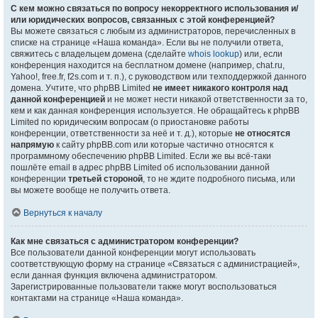
С кем можно связаться по вопросу некорректного использования и/
или юридических вопросов, связанных с этой конференцией?
Вы можете связаться с любым из администраторов, перечисленных в
списке на странице «Наша команда». Если вы не получили ответа,
свяжитесь с владельцем домена (сделайте
whois lookup
) или, если
конференция находится на бесплатном домене (например, chat.ru,
Yahoo!, free.fr, f2s.com и т. п.), с руководством или техподдержкой данного
домена. Учтите, что phpBB Limited
не имеет никакого контроля над
данной конференцией
и не может нести никакой ответственности за то,
кем и как данная конференция используется. Не обращайтесь к phpBB
Limited по юридическим вопросам (о приостановке работы
конференции, ответственности за неё и т. д.), которые
не относятся
напрямую
к сайту phpBB.com или которые частично относятся к
программному обеспечению phpBB Limited. Если же вы всё-таки
пошлёте email в адрес phpBB Limited об использовании данной
конференции
третьей стороной
, то не ждите подробного письма, или
вы можете вообще не получить ответа.
Вернуться к началу
Как мне связаться с администратором конференции?
Все пользователи данной конференции могут использовать
соответствующую форму на странице «Связаться с администрацией»,
если данная функция включена администратором.
Зарегистрированные пользователи также могут воспользоваться
контактами на странице «Наша команда».