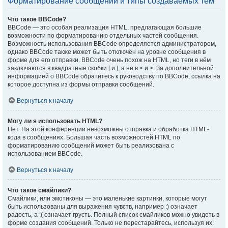
Форматирование сообщений и типы создаваемых тем
Что такое BBCode?
BBCode — это особая реализация HTML, предлагающая большие
возможности по форматированию отдельных частей сообщения.
Возможность использования BBCode определяется администратором,
однако BBCode также может быть отключён на уровне сообщения в
форме для его отправки. BBCode очень похож на HTML, но теги в нём
заключаются в квадратные скобки [ и ], а не в < и >. За дополнительной
информацией о BBCode обратитесь к руководству по BBCode, ссылка на
которое доступна из формы отправки сообщений.
Вернуться к началу
Могу ли я использовать HTML?
Нет. На этой конференции невозможны отправка и обработка HTML-
кода в сообщениях. Большая часть возможностей HTML по
форматированию сообщений может быть реализована с
использованием BBCode.
Вернуться к началу
Что такое смайлики?
Смайлики, или эмотиконы — это маленькие картинки, которые могут
быть использованы для выражения чувств, например :) означает
радость, а :( означает грусть. Полный список смайликов можно увидеть в
форме создания сообщений. Только не перестарайтесь, используя их: