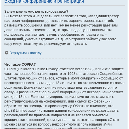
Вход на конференцию и регистрация
Зачем мне нужно регистрироваться?
Вы можете этого и не делать. Всё зависит от того, как администратор
настроил конференцию: должны ли вы зарегистрироваться, чтобы
размещать сообщения, или нет. Тем не менее регистрация даёт вам
дополнительные возможности, которые недоступны анонимным
пользователям: аватары, личные сообщения, отправка email-
сообщений, участие в группах и т. д. Регистрация займёт у вас всего
пару минут, поэтому мы рекомендуем это сделать.
Вернуться к началу
Что такое COPPA?
COPPA (Children’s Online Privacy Protection Act of 1998), или Акт о защите
частных прав ребёнка в интернете от 1998 г. — это закон Соединённых
Штатов, требующий от сайтов, которые могут собирать информацию от
несовершеннолетних младше 13 лет, иметь на это письменное согласие
родителей. Допустимо наличие иного вида подтверждения того, что
опекуны разрешают сбор личной информации от несовершеннолетних
младше 13 лет. Если вы не уверены, применимо ли это к вам, как к
регистрирующемуся на конференции, или к самой конференции,
обратитесь за помощью к юрисконсульту. Обратите внимание, что
phpBB Limited администрация данной конференции не может давать
рекомендаций по правовым вопросам и не является объектом
юридических отношений, кроме указанных в ответе на вопрос «С кем
можно связаться по вопросу некорректного использования и/или