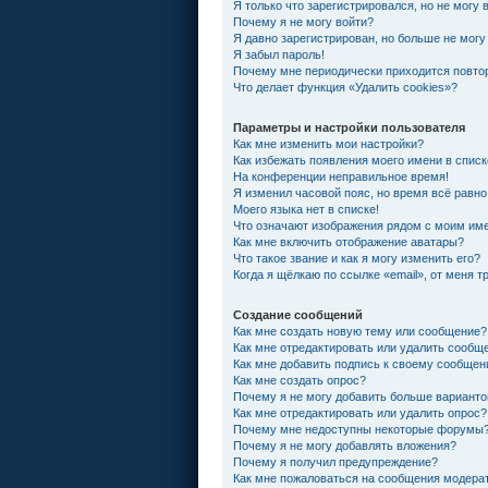
Я только что зарегистрировался, но не могу 
Почему я не могу войти?
Я давно зарегистрирован, но больше не могу
Я забыл пароль!
Почему мне периодически приходится повтор
Что делает функция «Удалить cookies»?
Параметры и настройки пользователя
Как мне изменить мои настройки?
Как избежать появления моего имени в спис
На конференции неправильное время!
Я изменил часовой пояс, но время всё равно
Моего языка нет в списке!
Что означают изображения рядом с моим им
Как мне включить отображение аватары?
Что такое звание и как я могу изменить его?
Когда я щёлкаю по ссылке «email», от меня 
Создание сообщений
Как мне создать новую тему или сообщение?
Как мне отредактировать или удалить сообщ
Как мне добавить подпись к своему сообще
Как мне создать опрос?
Почему я не могу добавить больше варианто
Как мне отредактировать или удалить опрос?
Почему мне недоступны некоторые форумы
Почему я не могу добавлять вложения?
Почему я получил предупреждение?
Как мне пожаловаться на сообщения модера