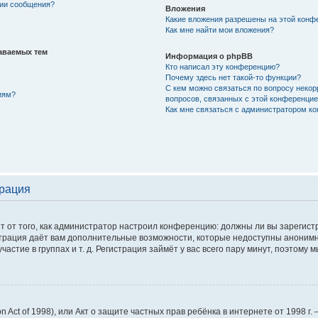
нии сообщения?
Вложения
Какие вложения разрешены на этой конф
Как мне найти мои вложения?
аваемых тем
Информация о phpBB
Кто написал эту конференцию?
Почему здесь нет такой-то функции?
С кем можно связаться по вопросу некор
иям?
вопросов, связанных с этой конференци
Как мне связаться с администратором к
трация
сит от того, как администратор настроил конференцию: должны ли вы зарегис
истрация даёт вам дополнительные возможности, которые недоступны аноним
астие в группах и т. д. Регистрация займёт у вас всего пару минут, поэтому 
tion Act of 1998), или Акт о защите частных прав ребёнка в интернете от 1998 