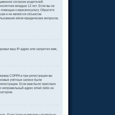
ьменное согласие родителей.
нолетних младше 13 лет. Если вы не
а помощью к юрисконсульту. Обратите
сам и не является объектом
льзования и/или юридических вопросов,
ровал ваш IP-адрес или запретил имя,
держка COPPA и при регистрации вы
е новые учётные записи были
регистрации. Если вам было прислано
и неправильный адрес email либо он
тратором.
роль. Если данные введены правильно,