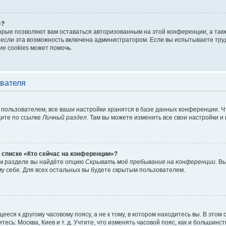
»?
торые позволяют вам оставаться авторизованным на этой конференции, а такж
если эта возможность включена администратором. Если вы испытываете труд
е cookies может помочь.
ователя
пользователем, все ваши настройки хранятся в базе данных конференции. Ч
дите по ссылке
Личный раздел
. Там вы можете изменить все свои настройки и
 списке «Кто сейчас на конференции»?
ом разделе вы найдёте опцию
Скрывать моё пребывание на конференции
. В
у себе. Для всех остальных вы будете скрытым пользователем.
еся к другому часовому поясу, а не к тому, в котором находитесь вы. В этом
тесь: Москва, Киев и т. д. Учтите, что изменять часовой пояс, как и большинст