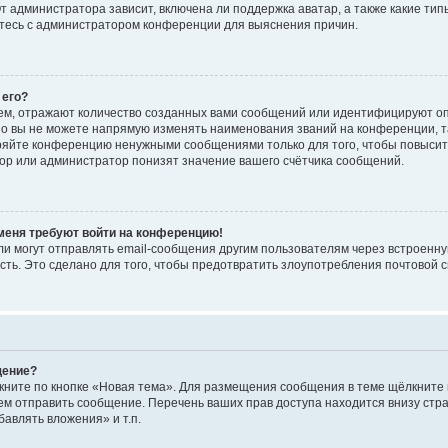
 администратора зависит, включена ли поддержка аватар, а также какие тип
итесь с администратором конференции для выяснения причин.
 его?
ем, отражают количество созданных вами сообщений или идентифицируют о
о вы не можете напрямую изменять наименования званий на конференции, та
ряйте конференцию ненужными сообщениями только для того, чтобы повысит
ор или администратор понизят значение вашего счётчика сообщений.
 меня требуют войти на конференцию!
и могут отправлять email-сообщения другим пользователям через встроенну
сть. Это сделано для того, чтобы предотвратить злоупотребления почтовой
щение?
кните по кнопке «Новая тема». Для размещения сообщения в теме щёлкните 
ем отправить сообщение. Перечень ваших прав доступа находится внизу ст
авлять вложения» и т.п.