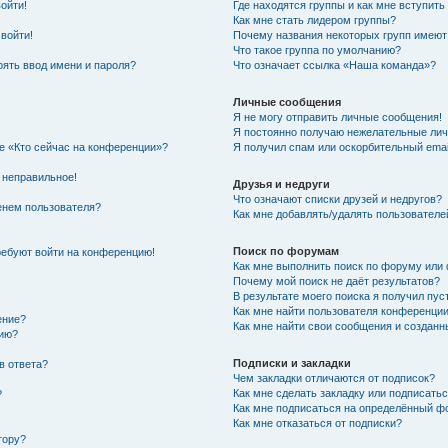
войти!
Где находятся группы и как мне вступить
Как мне стать лидером группы?
 войти!
Почему названия некоторых групп имеют
Что такое группа по умолчанию?
ять ввод имени и пароля?
Что означает ссылка «Наша команда»?
Личные сообщения
Я не могу отправить личные сообщения!
Я постоянно получаю нежелательные ли
ке «Кто сейчас на конференции»?
Я получил спам или оскорбительный email
 неправильное!
Друзья и недруги
Что означают списки друзей и недругов?
енем пользователя?
Как мне добавлять/удалять пользователе
Поиск по форумам
требуют войти на конференцию!
Как мне выполнить поиск по форуму ил
Почему мой поиск не даёт результатов?
В результате моего поиска я получил пус
Как мне найти пользователя конференци
ение?
Как мне найти свои сообщения и создан
нию?
Подписки и закладки
в ответа?
Чем закладки отличаются от подписок?
Как мне сделать закладку или подписать
?
Как мне подписаться на определённый 
Как мне отказаться от подписки?
тору?