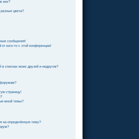
 в них?
 разные цвета?
чные сообщения!
 от кого-то с этой конференции!
й в списках моих друзей и недругов?
и форумам?
тую страницу!
и?
ные мной темы?
ся на определённую тему?
форум?