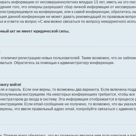
бирать информацию от несовершеннолетних младше 13 лет, иметь на это пис
ждения того, что опекуны разрешают сбор личной информации от несовершен
к регистрирующемуся на конференции, или к самой конференции, обратитесь з
рация данной конференции не может давать рекомендаций по правовым вопро
х в ответе на вопрос «С кем можно связаться по вопросу некорректного испо
нный акт не имеет юридической силы.
.
?
тключил регистрацию новых пользователей. Также возможно, что он заблоки
оваться. Обратитесь за помощью к администратору конференции.
 могу войти!
ля и пароль. Если они верны, то возможны два варианта. Если включена под
те полученным инструкциям. На некоторых конференциях требуется, чтобы вс
нистратором до входа в систему. Эта информация отображается в процессе 
инструкциям. Если email-сообщение не получено, то возможно, что вы указал
верены, что ввели правильный адрес email, попробуйте связаться с админис
. Прежде всего убедитесь, что вы правильно вводите имя пользователя и па