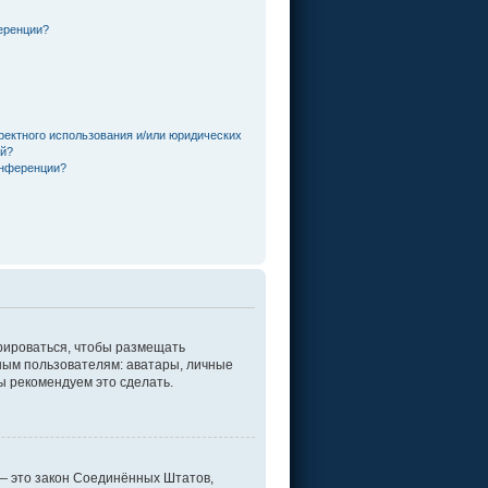
еренции?
ректного использования и/или юридических
ей?
онференции?
трироваться, чтобы размещать
ным пользователям: аватары, личные
мы рекомендуем это сделать.
г. — это закон Соединённых Штатов,