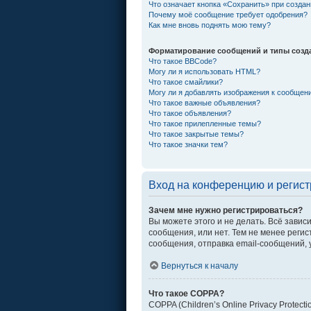
Что означает кнопка «Сохранить» при созда
Почему моё сообщение требует одобрения?
Как мне вновь поднять мою тему?
Форматирование сообщений и типы созд
Что такое BBCode?
Могу ли я использовать HTML?
Что такое смайлики?
Могу ли я добавлять изображения к сообщен
Что такое важные объявления?
Что такое объявления?
Что такое прилепленные темы?
Что такое закрытые темы?
Что такое значки тем?
Вход на конференцию и регис
Зачем мне нужно регистрироваться?
Вы можете этого и не делать. Всё зави
сообщения, или нет. Тем не менее рег
сообщения, отправка email-сообщений, уч
Вернуться к началу
Что такое COPPA?
COPPA (Children’s Online Privacy Protec