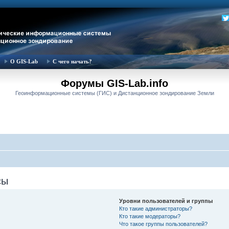
О GIS-Lab
С чего начать?
Форумы GIS-Lab.info
Геоинформационные системы (ГИС) и Дистанционное зондирование Земли
сы
Уровни пользователей и группы
Кто такие администраторы?
Кто такие модераторы?
Что такое группы пользователей?