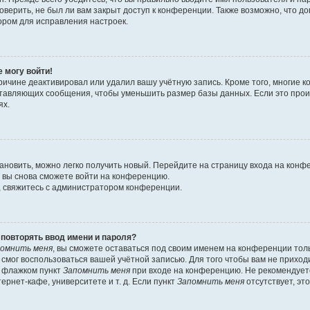
оверить, не был ли вам закрыт доступ к конференции. Также возможно, что 
ором для исправления настроек.
е могу войти!
ричине деактивировал или удалил вашу учётную запись. Кроме того, многие
ставляющих сообщения, чтобы уменьшить размер базы данных. Если это про
ях.
тановить, можно легко получить новый. Перейдите на страницу входа на кон
о вы снова сможете войти на конференцию.
, свяжитесь с администратором конференции.
повторять ввод имени и пароля?
омнить меня
, вы сможете оставаться под своим именем на конференции тол
е смог воспользоваться вашей учётной записью. Для того чтобы вам не прихо
ь флажком пункт
Запомнить меня
при входе на конференцию. Не рекомендует
ернет-кафе, университете и т. д. Если пункт
Запомнить меня
отсутствует, эт