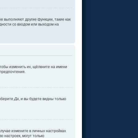
е выполняют другие функции, такие как
ности со входом или выходом на
тобы изменить их, щёлкните на имени
 предпочтения.
ыберите
Да
, и вы будете видны только
 случае измените в личных настройках
во настроек, могут только