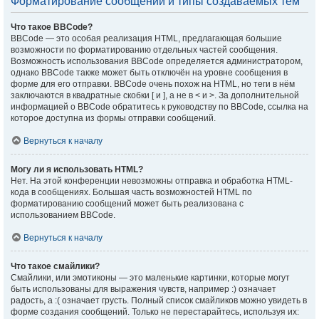
Форматирование сообщений и типы создаваемых тем
Что такое BBCode?
BBCode — это особая реализация HTML, предлагающая большие
возможности по форматированию отдельных частей сообщения.
Возможность использования BBCode определяется администратором,
однако BBCode также может быть отключён на уровне сообщения в
форме для его отправки. BBCode очень похож на HTML, но теги в нём
заключаются в квадратные скобки [ и ], а не в < и >. За дополнительной
информацией о BBCode обратитесь к руководству по BBCode, ссылка на
которое доступна из формы отправки сообщений.
Вернуться к началу
Могу ли я использовать HTML?
Нет. На этой конференции невозможны отправка и обработка HTML-
кода в сообщениях. Большая часть возможностей HTML по
форматированию сообщений может быть реализована с
использованием BBCode.
Вернуться к началу
Что такое смайлики?
Смайлики, или эмотиконы — это маленькие картинки, которые могут
быть использованы для выражения чувств, например :) означает
радость, а :( означает грусть. Полный список смайликов можно увидеть в
форме создания сообщений. Только не перестарайтесь, используя их: