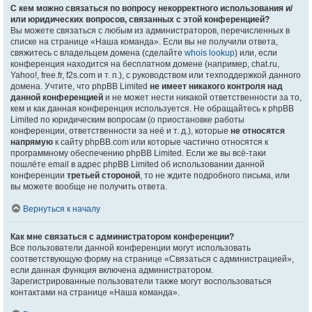
С кем можно связаться по вопросу некорректного использования и/
или юридических вопросов, связанных с этой конференцией?
Вы можете связаться с любым из администраторов, перечисленных в
списке на странице «Наша команда». Если вы не получили ответа,
свяжитесь с владельцем домена (сделайте
whois lookup
) или, если
конференция находится на бесплатном домене (например, chat.ru,
Yahoo!, free.fr, f2s.com и т. п.), с руководством или техподдержкой данного
домена. Учтите, что phpBB Limited
не имеет никакого контроля над
данной конференцией
и не может нести никакой ответственности за то,
кем и как данная конференция используется. Не обращайтесь к phpBB
Limited по юридическим вопросам (о приостановке работы
конференции, ответственности за неё и т. д.), которые
не относятся
напрямую
к сайту phpBB.com или которые частично относятся к
программному обеспечению phpBB Limited. Если же вы всё-таки
пошлёте email в адрес phpBB Limited об использовании данной
конференции
третьей стороной
, то не ждите подробного письма, или
вы можете вообще не получить ответа.
Вернуться к началу
Как мне связаться с администратором конференции?
Все пользователи данной конференции могут использовать
соответствующую форму на странице «Связаться с администрацией»,
если данная функция включена администратором.
Зарегистрированные пользователи также могут воспользоваться
контактами на странице «Наша команда».