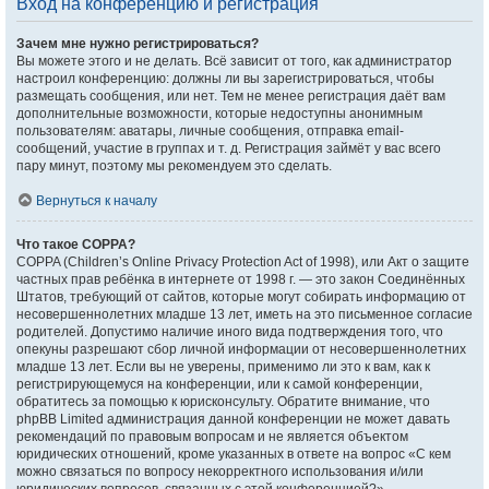
Вход на конференцию и регистрация
Зачем мне нужно регистрироваться?
Вы можете этого и не делать. Всё зависит от того, как администратор
настроил конференцию: должны ли вы зарегистрироваться, чтобы
размещать сообщения, или нет. Тем не менее регистрация даёт вам
дополнительные возможности, которые недоступны анонимным
пользователям: аватары, личные сообщения, отправка email-
сообщений, участие в группах и т. д. Регистрация займёт у вас всего
пару минут, поэтому мы рекомендуем это сделать.
Вернуться к началу
Что такое COPPA?
COPPA (Children’s Online Privacy Protection Act of 1998), или Акт о защите
частных прав ребёнка в интернете от 1998 г. — это закон Соединённых
Штатов, требующий от сайтов, которые могут собирать информацию от
несовершеннолетних младше 13 лет, иметь на это письменное согласие
родителей. Допустимо наличие иного вида подтверждения того, что
опекуны разрешают сбор личной информации от несовершеннолетних
младше 13 лет. Если вы не уверены, применимо ли это к вам, как к
регистрирующемуся на конференции, или к самой конференции,
обратитесь за помощью к юрисконсульту. Обратите внимание, что
phpBB Limited администрация данной конференции не может давать
рекомендаций по правовым вопросам и не является объектом
юридических отношений, кроме указанных в ответе на вопрос «С кем
можно связаться по вопросу некорректного использования и/или