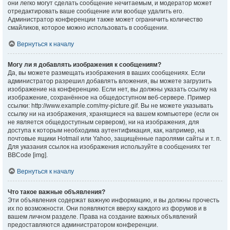
они легко могут сделать сообщение нечитаемым, и модератор может
отредактировать ваше сообщение или вообще удалить его.
Администратор конференции также может ограничить количество
смайликов, которое можно использовать в сообщении.
Вернуться к началу
Могу ли я добавлять изображения к сообщениям?
Да, вы можете размещать изображения в ваших сообщениях. Если
администратор разрешил добавлять вложения, вы можете загрузить
изображение на конференцию. Если нет, вы должны указать ссылку на
изображение, сохранённое на общедоступном веб-сервере. Пример
ссылки: http://www.example.com/my-picture.gif. Вы не можете указывать
ссылку ни на изображения, хранящиеся на вашем компьютере (если он
не является общедоступным сервером), ни на изображения, для
доступа к которым необходима аутентификация, как, например, на
почтовые ящики Hotmail или Yahoo, защищённые паролями сайты и т. п.
Для указания ссылок на изображения используйте в сообщениях тег
BBCode [img].
Вернуться к началу
Что такое важные объявления?
Эти объявления содержат важную информацию, и вы должны прочесть
их по возможности. Они появляются вверху каждого из форумов и в
вашем личном разделе. Права на создание важных объявлений
предоставляются администратором конференции.