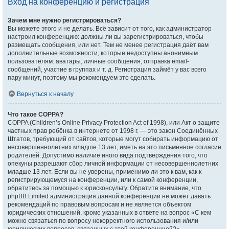
Вход на конференцию и регистрация
Зачем мне нужно регистрироваться?
Вы можете этого и не делать. Всё зависит от того, как администратор
настроил конференцию: должны ли вы зарегистрироваться, чтобы
размещать сообщения, или нет. Тем не менее регистрация даёт вам
дополнительные возможности, которые недоступны анонимным
пользователям: аватары, личные сообщения, отправка email-
сообщений, участие в группах и т. д. Регистрация займёт у вас всего
пару минут, поэтому мы рекомендуем это сделать.
Вернуться к началу
Что такое COPPA?
COPPA (Children’s Online Privacy Protection Act of 1998), или Акт о защите
частных прав ребёнка в интернете от 1998 г. — это закон Соединённых
Штатов, требующий от сайтов, которые могут собирать информацию от
несовершеннолетних младше 13 лет, иметь на это письменное согласие
родителей. Допустимо наличие иного вида подтверждения того, что
опекуны разрешают сбор личной информации от несовершеннолетних
младше 13 лет. Если вы не уверены, применимо ли это к вам, как к
регистрирующемуся на конференции, или к самой конференции,
обратитесь за помощью к юрисконсульту. Обратите внимание, что
phpBB Limited администрация данной конференции не может давать
рекомендаций по правовым вопросам и не является объектом
юридических отношений, кроме указанных в ответе на вопрос «С кем
можно связаться по вопросу некорректного использования и/или