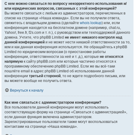
С кем можно связаться по вопросу некорректного использования и/
или юридических вопросов, связанных с этой конференцией?
Вы можете связаться с любым из администраторов, перечисленных в
списке на странице «Наша команда». Если вы не получили ответа,
свяжитесь с владельцем домена (сделайте
whois lookup
) или, если
конференция находится на бесплатном домене (например, chat.ru,
Yahoo!, free.fr, f2s.com и т. п.), с руководством или техподдержкой данного
домена. Учтите, что phpBB Limited
не имеет никакого контроля над
данной конференцией
и не может нести никакой ответственности за то,
кем и как данная конференция используется. Не обращайтесь к phpBB
Limited по юридическим вопросам (о приостановке работы
конференции, ответственности за неё и т. д.), которые
не относятся
напрямую
к сайту phpBB.com или которые частично относятся к
программному обеспечению phpBB Limited. Если же вы всё-таки
пошлёте email в адрес phpBB Limited об использовании данной
конференции
третьей стороной
, то не ждите подробного письма, или
вы можете вообще не получить ответа.
Вернуться к началу
Как мне связаться с администратором конференции?
Все пользователи данной конференции могут использовать
соответствующую форму на странице «Связаться с администрацией»,
если данная функция включена администратором.
Зарегистрированные пользователи также могут воспользоваться
контактами на странице «Наша команда».