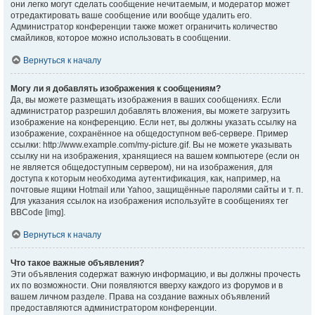
они легко могут сделать сообщение нечитаемым, и модератор может
отредактировать ваше сообщение или вообще удалить его.
Администратор конференции также может ограничить количество
смайликов, которое можно использовать в сообщении.
Вернуться к началу
Могу ли я добавлять изображения к сообщениям?
Да, вы можете размещать изображения в ваших сообщениях. Если
администратор разрешил добавлять вложения, вы можете загрузить
изображение на конференцию. Если нет, вы должны указать ссылку на
изображение, сохранённое на общедоступном веб-сервере. Пример
ссылки: http://www.example.com/my-picture.gif. Вы не можете указывать
ссылку ни на изображения, хранящиеся на вашем компьютере (если он
не является общедоступным сервером), ни на изображения, для
доступа к которым необходима аутентификация, как, например, на
почтовые ящики Hotmail или Yahoo, защищённые паролями сайты и т. п.
Для указания ссылок на изображения используйте в сообщениях тег
BBCode [img].
Вернуться к началу
Что такое важные объявления?
Эти объявления содержат важную информацию, и вы должны прочесть
их по возможности. Они появляются вверху каждого из форумов и в
вашем личном разделе. Права на создание важных объявлений
предоставляются администратором конференции.