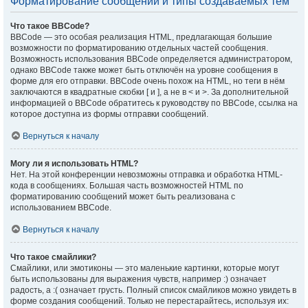
Форматирование сообщений и типы создаваемых тем
Что такое BBCode?
BBCode — это особая реализация HTML, предлагающая большие
возможности по форматированию отдельных частей сообщения.
Возможность использования BBCode определяется администратором,
однако BBCode также может быть отключён на уровне сообщения в
форме для его отправки. BBCode очень похож на HTML, но теги в нём
заключаются в квадратные скобки [ и ], а не в < и >. За дополнительной
информацией о BBCode обратитесь к руководству по BBCode, ссылка на
которое доступна из формы отправки сообщений.
Вернуться к началу
Могу ли я использовать HTML?
Нет. На этой конференции невозможны отправка и обработка HTML-
кода в сообщениях. Большая часть возможностей HTML по
форматированию сообщений может быть реализована с
использованием BBCode.
Вернуться к началу
Что такое смайлики?
Смайлики, или эмотиконы — это маленькие картинки, которые могут
быть использованы для выражения чувств, например :) означает
радость, а :( означает грусть. Полный список смайликов можно увидеть в
форме создания сообщений. Только не перестарайтесь, используя их: