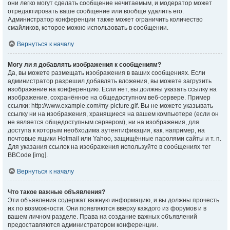
они легко могут сделать сообщение нечитаемым, и модератор может
отредактировать ваше сообщение или вообще удалить его.
Администратор конференции также может ограничить количество
смайликов, которое можно использовать в сообщении.
Вернуться к началу
Могу ли я добавлять изображения к сообщениям?
Да, вы можете размещать изображения в ваших сообщениях. Если
администратор разрешил добавлять вложения, вы можете загрузить
изображение на конференцию. Если нет, вы должны указать ссылку на
изображение, сохранённое на общедоступном веб-сервере. Пример
ссылки: http://www.example.com/my-picture.gif. Вы не можете указывать
ссылку ни на изображения, хранящиеся на вашем компьютере (если он
не является общедоступным сервером), ни на изображения, для
доступа к которым необходима аутентификация, как, например, на
почтовые ящики Hotmail или Yahoo, защищённые паролями сайты и т. п.
Для указания ссылок на изображения используйте в сообщениях тег
BBCode [img].
Вернуться к началу
Что такое важные объявления?
Эти объявления содержат важную информацию, и вы должны прочесть
их по возможности. Они появляются вверху каждого из форумов и в
вашем личном разделе. Права на создание важных объявлений
предоставляются администратором конференции.