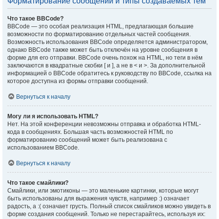
Форматирование сообщений и типы создаваемых тем
Что такое BBCode?
BBCode — это особая реализация HTML, предлагающая большие
возможности по форматированию отдельных частей сообщения.
Возможность использования BBCode определяется администратором,
однако BBCode также может быть отключён на уровне сообщения в
форме для его отправки. BBCode очень похож на HTML, но теги в нём
заключаются в квадратные скобки [ и ], а не в < и >. За дополнительной
информацией о BBCode обратитесь к руководству по BBCode, ссылка на
которое доступна из формы отправки сообщений.
Вернуться к началу
Могу ли я использовать HTML?
Нет. На этой конференции невозможны отправка и обработка HTML-
кода в сообщениях. Большая часть возможностей HTML по
форматированию сообщений может быть реализована с
использованием BBCode.
Вернуться к началу
Что такое смайлики?
Смайлики, или эмотиконы — это маленькие картинки, которые могут
быть использованы для выражения чувств, например :) означает
радость, а :( означает грусть. Полный список смайликов можно увидеть в
форме создания сообщений. Только не перестарайтесь, используя их: