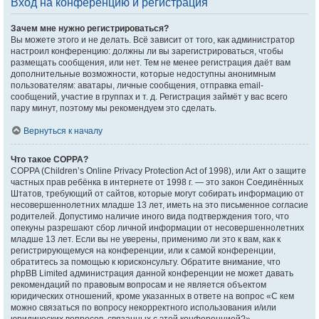
Вход на конференцию и регистрация
Зачем мне нужно регистрироваться?
Вы можете этого и не делать. Всё зависит от того, как администратор
настроил конференцию: должны ли вы зарегистрироваться, чтобы
размещать сообщения, или нет. Тем не менее регистрация даёт вам
дополнительные возможности, которые недоступны анонимным
пользователям: аватары, личные сообщения, отправка email-
сообщений, участие в группах и т. д. Регистрация займёт у вас всего
пару минут, поэтому мы рекомендуем это сделать.
Вернуться к началу
Что такое COPPA?
COPPA (Children’s Online Privacy Protection Act of 1998), или Акт о защите
частных прав ребёнка в интернете от 1998 г. — это закон Соединённых
Штатов, требующий от сайтов, которые могут собирать информацию от
несовершеннолетних младше 13 лет, иметь на это письменное согласие
родителей. Допустимо наличие иного вида подтверждения того, что
опекуны разрешают сбор личной информации от несовершеннолетних
младше 13 лет. Если вы не уверены, применимо ли это к вам, как к
регистрирующемуся на конференции, или к самой конференции,
обратитесь за помощью к юрисконсульту. Обратите внимание, что
phpBB Limited администрация данной конференции не может давать
рекомендаций по правовым вопросам и не является объектом
юридических отношений, кроме указанных в ответе на вопрос «С кем
можно связаться по вопросу некорректного использования и/или