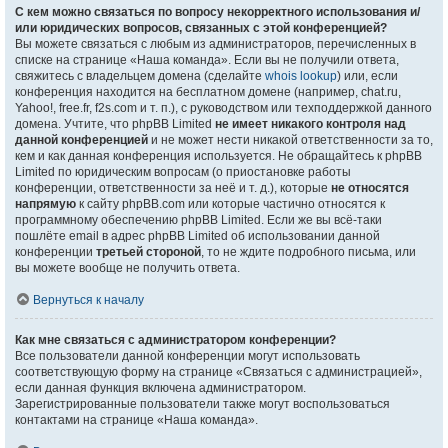
С кем можно связаться по вопросу некорректного использования и/
или юридических вопросов, связанных с этой конференцией?
Вы можете связаться с любым из администраторов, перечисленных в
списке на странице «Наша команда». Если вы не получили ответа,
свяжитесь с владельцем домена (сделайте
whois lookup
) или, если
конференция находится на бесплатном домене (например, chat.ru,
Yahoo!, free.fr, f2s.com и т. п.), с руководством или техподдержкой данного
домена. Учтите, что phpBB Limited
не имеет никакого контроля над
данной конференцией
и не может нести никакой ответственности за то,
кем и как данная конференция используется. Не обращайтесь к phpBB
Limited по юридическим вопросам (о приостановке работы
конференции, ответственности за неё и т. д.), которые
не относятся
напрямую
к сайту phpBB.com или которые частично относятся к
программному обеспечению phpBB Limited. Если же вы всё-таки
пошлёте email в адрес phpBB Limited об использовании данной
конференции
третьей стороной
, то не ждите подробного письма, или
вы можете вообще не получить ответа.
Вернуться к началу
Как мне связаться с администратором конференции?
Все пользователи данной конференции могут использовать
соответствующую форму на странице «Связаться с администрацией»,
если данная функция включена администратором.
Зарегистрированные пользователи также могут воспользоваться
контактами на странице «Наша команда».