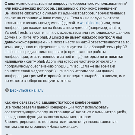
С кем можно связаться по вопросу некорректного использования и/
или юридических вопросов, связанных с этой конференцией?
Вы можете связаться с любым из администраторов, перечисленных в
списке на странице «Наша команда». Если вы не получили ответа,
свяжитесь с владельцем домена (сделайте
whois lookup
) или, если
конференция находится на бесплатном домене (например, chat.ru,
Yahoo!, free.fr, f2s.com и т. п.), с руководством или техподдержкой данного
домена. Учтите, что phpBB Limited
не имеет никакого контроля над
данной конференцией
и не может нести никакой ответственности за то,
кем и как данная конференция используется. Не обращайтесь к phpBB
Limited по юридическим вопросам (о приостановке работы
конференции, ответственности за неё и т. д.), которые
не относятся
напрямую
к сайту phpBB.com или которые частично относятся к
программному обеспечению phpBB Limited. Если же вы всё-таки
пошлёте email в адрес phpBB Limited об использовании данной
конференции
третьей стороной
, то не ждите подробного письма, или
вы можете вообще не получить ответа.
Вернуться к началу
Как мне связаться с администратором конференции?
Все пользователи данной конференции могут использовать
соответствующую форму на странице «Связаться с администрацией»,
если данная функция включена администратором.
Зарегистрированные пользователи также могут воспользоваться
контактами на странице «Наша команда».