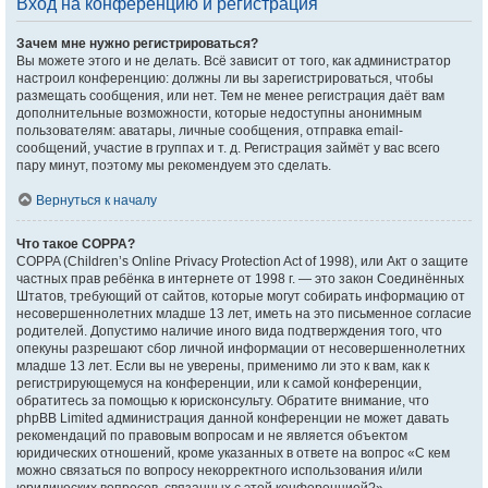
Вход на конференцию и регистрация
Зачем мне нужно регистрироваться?
Вы можете этого и не делать. Всё зависит от того, как администратор
настроил конференцию: должны ли вы зарегистрироваться, чтобы
размещать сообщения, или нет. Тем не менее регистрация даёт вам
дополнительные возможности, которые недоступны анонимным
пользователям: аватары, личные сообщения, отправка email-
сообщений, участие в группах и т. д. Регистрация займёт у вас всего
пару минут, поэтому мы рекомендуем это сделать.
Вернуться к началу
Что такое COPPA?
COPPA (Children’s Online Privacy Protection Act of 1998), или Акт о защите
частных прав ребёнка в интернете от 1998 г. — это закон Соединённых
Штатов, требующий от сайтов, которые могут собирать информацию от
несовершеннолетних младше 13 лет, иметь на это письменное согласие
родителей. Допустимо наличие иного вида подтверждения того, что
опекуны разрешают сбор личной информации от несовершеннолетних
младше 13 лет. Если вы не уверены, применимо ли это к вам, как к
регистрирующемуся на конференции, или к самой конференции,
обратитесь за помощью к юрисконсульту. Обратите внимание, что
phpBB Limited администрация данной конференции не может давать
рекомендаций по правовым вопросам и не является объектом
юридических отношений, кроме указанных в ответе на вопрос «С кем
можно связаться по вопросу некорректного использования и/или