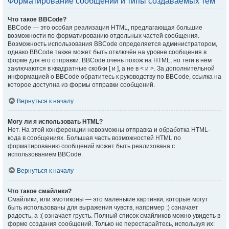
Форматирование сообщений и типы создаваемых тем
Что такое BBCode?
BBCode — это особая реализация HTML, предлагающая большие
возможности по форматированию отдельных частей сообщения.
Возможность использования BBCode определяется администратором,
однако BBCode также может быть отключён на уровне сообщения в
форме для его отправки. BBCode очень похож на HTML, но теги в нём
заключаются в квадратные скобки [ и ], а не в < и >. За дополнительной
информацией о BBCode обратитесь к руководству по BBCode, ссылка на
которое доступна из формы отправки сообщений.
Вернуться к началу
Могу ли я использовать HTML?
Нет. На этой конференции невозможны отправка и обработка HTML-
кода в сообщениях. Большая часть возможностей HTML по
форматированию сообщений может быть реализована с
использованием BBCode.
Вернуться к началу
Что такое смайлики?
Смайлики, или эмотиконы — это маленькие картинки, которые могут
быть использованы для выражения чувств, например :) означает
радость, а :( означает грусть. Полный список смайликов можно увидеть в
форме создания сообщений. Только не перестарайтесь, используя их: