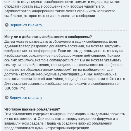
они легко могут сделать сообщение нечитаемым, и модератор может
отредактировать ваше сообщение или вообще удалить его.
Администратор конференции также может ограничить количество
смайликов, которое можно использовать в сообщении.
Вернуться к началу
Могу ли я добавлять изображения к сообщениям?
Да, вы можете размещать изображения в ваших сообщениях. Если
администратор разрешил добавлять вложения, вы можете загрузить
изображение на конференцию. Если нет, вы должны указать ссылку на
изображение, сохранённое на общедоступном веб-сервере. Пример
ссылки: http://www.example.com/my-picture.gif. Вы не можете указывать
ссылку ни на изображения, хранящиеся на вашем компьютере (если он
не является общедоступным сервером), ни на изображения, для
доступа к которым необходима аутентификация, как, например, на
почтовые ящики Hotmail или Yahoo, защищённые паролями сайты и т. п.
Для указания ссылок на изображения используйте в сообщениях тег
BBCode [img].
Вернуться к началу
Что такое важные объявления?
Эти объявления содержат важную информацию, и вы должны прочесть
их по возможности. Они появляются вверху каждого из форумов и в
вашем личном разделе. Права на создание важных объявлений
предоставляются администратором конференции.