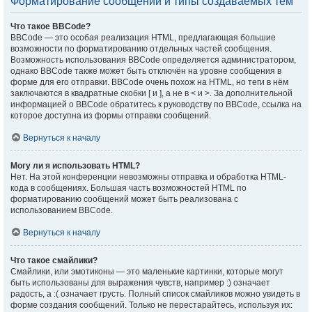
Форматирование сообщений и типы создаваемых тем
Что такое BBCode?
BBCode — это особая реализация HTML, предлагающая большие
возможности по форматированию отдельных частей сообщения.
Возможность использования BBCode определяется администратором,
однако BBCode также может быть отключён на уровне сообщения в
форме для его отправки. BBCode очень похож на HTML, но теги в нём
заключаются в квадратные скобки [ и ], а не в < и >. За дополнительной
информацией о BBCode обратитесь к руководству по BBCode, ссылка на
которое доступна из формы отправки сообщений.
Вернуться к началу
Могу ли я использовать HTML?
Нет. На этой конференции невозможны отправка и обработка HTML-
кода в сообщениях. Большая часть возможностей HTML по
форматированию сообщений может быть реализована с
использованием BBCode.
Вернуться к началу
Что такое смайлики?
Смайлики, или эмотиконы — это маленькие картинки, которые могут
быть использованы для выражения чувств, например :) означает
радость, а :( означает грусть. Полный список смайликов можно увидеть в
форме создания сообщений. Только не перестарайтесь, используя их: