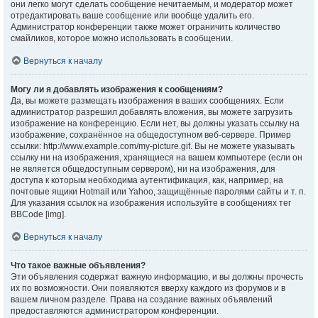
они легко могут сделать сообщение нечитаемым, и модератор может
отредактировать ваше сообщение или вообще удалить его.
Администратор конференции также может ограничить количество
смайликов, которое можно использовать в сообщении.
Вернуться к началу
Могу ли я добавлять изображения к сообщениям?
Да, вы можете размещать изображения в ваших сообщениях. Если
администратор разрешил добавлять вложения, вы можете загрузить
изображение на конференцию. Если нет, вы должны указать ссылку на
изображение, сохранённое на общедоступном веб-сервере. Пример
ссылки: http://www.example.com/my-picture.gif. Вы не можете указывать
ссылку ни на изображения, хранящиеся на вашем компьютере (если он
не является общедоступным сервером), ни на изображения, для
доступа к которым необходима аутентификация, как, например, на
почтовые ящики Hotmail или Yahoo, защищённые паролями сайты и т. п.
Для указания ссылок на изображения используйте в сообщениях тег
BBCode [img].
Вернуться к началу
Что такое важные объявления?
Эти объявления содержат важную информацию, и вы должны прочесть
их по возможности. Они появляются вверху каждого из форумов и в
вашем личном разделе. Права на создание важных объявлений
предоставляются администратором конференции.