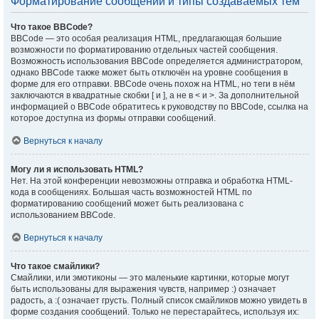
Форматирование сообщений и типы создаваемых тем
Что такое BBCode?
BBCode — это особая реализация HTML, предлагающая большие
возможности по форматированию отдельных частей сообщения.
Возможность использования BBCode определяется администратором,
однако BBCode также может быть отключён на уровне сообщения в
форме для его отправки. BBCode очень похож на HTML, но теги в нём
заключаются в квадратные скобки [ и ], а не в < и >. За дополнительной
информацией о BBCode обратитесь к руководству по BBCode, ссылка на
которое доступна из формы отправки сообщений.
Вернуться к началу
Могу ли я использовать HTML?
Нет. На этой конференции невозможны отправка и обработка HTML-
кода в сообщениях. Большая часть возможностей HTML по
форматированию сообщений может быть реализована с
использованием BBCode.
Вернуться к началу
Что такое смайлики?
Смайлики, или эмотиконы — это маленькие картинки, которые могут
быть использованы для выражения чувств, например :) означает
радость, а :( означает грусть. Полный список смайликов можно увидеть в
форме создания сообщений. Только не перестарайтесь, используя их: