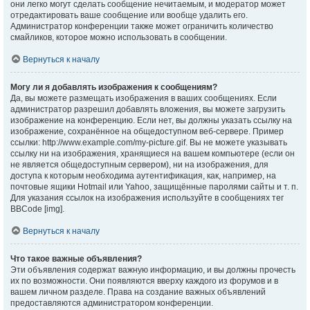
они легко могут сделать сообщение нечитаемым, и модератор может
отредактировать ваше сообщение или вообще удалить его.
Администратор конференции также может ограничить количество
смайликов, которое можно использовать в сообщении.
Вернуться к началу
Могу ли я добавлять изображения к сообщениям?
Да, вы можете размещать изображения в ваших сообщениях. Если
администратор разрешил добавлять вложения, вы можете загрузить
изображение на конференцию. Если нет, вы должны указать ссылку на
изображение, сохранённое на общедоступном веб-сервере. Пример
ссылки: http://www.example.com/my-picture.gif. Вы не можете указывать
ссылку ни на изображения, хранящиеся на вашем компьютере (если он
не является общедоступным сервером), ни на изображения, для
доступа к которым необходима аутентификация, как, например, на
почтовые ящики Hotmail или Yahoo, защищённые паролями сайты и т. п.
Для указания ссылок на изображения используйте в сообщениях тег
BBCode [img].
Вернуться к началу
Что такое важные объявления?
Эти объявления содержат важную информацию, и вы должны прочесть
их по возможности. Они появляются вверху каждого из форумов и в
вашем личном разделе. Права на создание важных объявлений
предоставляются администратором конференции.