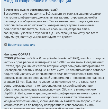
Вход на конференцию и регистрация
Зачем мне нужно регистрироваться?
Вы можете этого и не делать. Всё зависит от того, как администратор
настроил конференцию: должны ли вы зарегистрироваться, чтобы
размещать сообщения, или нет. Тем не менее регистрация даёт вам
дополнительные возможности, которые недоступны анонимным
пользователям: аватары, личные сообщения, отправка email-
сообщений, участие в группах и т. д. Регистрация займёт у вас всего
пару минут, поэтому мы рекомендуем это сделать.
Вернуться к началу
Что такое COPPA?
COPPA (Children’s Online Privacy Protection Act of 1998), или Акт о защите
частных прав ребёнка в интернете от 1998 г. — это закон Соединённых
Штатов, требующий от сайтов, которые могут собирать информацию от
несовершеннолетних младше 13 лет, иметь на это письменное согласие
родителей. Допустимо наличие иного вида подтверждения того, что
опекуны разрешают сбор личной информации от несовершеннолетних
младше 13 лет. Если вы не уверены, применимо ли это к вам, как к
регистрирующемуся на конференции, или к самой конференции,
обратитесь за помощью к юрисконсульту. Обратите внимание, что
phpBB Limited администрация данной конференции не может давать
рекомендаций по правовым вопросам и не является объектом
юридических отношений, кроме указанных в ответе на вопрос «С кем
можно связаться по вопросу некорректного использования и/или