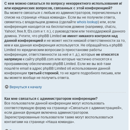
С кем можно связаться по вопросу некорректного использования и/
или юридических вопросов, связанных с этой конференцией?
Вы можете связаться с любым из администраторов, перечисленных в
списке на странице «Наша команда». Если вы не получили ответа,
свяжитесь с владельцем домена (сделайте
whois lookup
) или, если
конференция находится на бесплатном домене (например, chat.ru,
Yahoo!, free.fr, f2s.com и т. п.), с руководством или техподдержкой данного
домена. Учтите, что phpBB Limited
не имеет никакого контроля над
данной конференцией
и не может нести никакой ответственности за то,
кем и как данная конференция используется. Не обращайтесь к phpBB
Limited по юридическим вопросам (о приостановке работы
конференции, ответственности за неё и т. д.), которые
не относятся
напрямую
к сайту phpBB.com или которые частично относятся к
программному обеспечению phpBB Limited. Если же вы всё-таки
пошлёте email в адрес phpBB Limited об использовании данной
конференции
третьей стороной
, то не ждите подробного письма, или
вы можете вообще не получить ответа.
Вернуться к началу
Как мне связаться с администратором конференции?
Все пользователи данной конференции могут использовать
соответствующую форму на странице «Связаться с администрацией»,
если данная функция включена администратором.
Зарегистрированные пользователи также могут воспользоваться
контактами на странице «Наша команда».