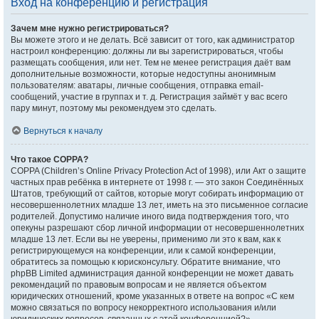
Вход на конференцию и регистрация
Зачем мне нужно регистрироваться?
Вы можете этого и не делать. Всё зависит от того, как администратор
настроил конференцию: должны ли вы зарегистрироваться, чтобы
размещать сообщения, или нет. Тем не менее регистрация даёт вам
дополнительные возможности, которые недоступны анонимным
пользователям: аватары, личные сообщения, отправка email-
сообщений, участие в группах и т. д. Регистрация займёт у вас всего
пару минут, поэтому мы рекомендуем это сделать.
Вернуться к началу
Что такое COPPA?
COPPA (Children’s Online Privacy Protection Act of 1998), или Акт о защите
частных прав ребёнка в интернете от 1998 г. — это закон Соединённых
Штатов, требующий от сайтов, которые могут собирать информацию от
несовершеннолетних младше 13 лет, иметь на это письменное согласие
родителей. Допустимо наличие иного вида подтверждения того, что
опекуны разрешают сбор личной информации от несовершеннолетних
младше 13 лет. Если вы не уверены, применимо ли это к вам, как к
регистрирующемуся на конференции, или к самой конференции,
обратитесь за помощью к юрисконсульту. Обратите внимание, что
phpBB Limited администрация данной конференции не может давать
рекомендаций по правовым вопросам и не является объектом
юридических отношений, кроме указанных в ответе на вопрос «С кем
можно связаться по вопросу некорректного использования и/или