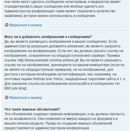
они легко могут сделать сообщение нечитаемым, и модератор может
отредактировать ваше сообщение или вообще удалить его.
Администратор конференции также может ограничить количество
смайликов, которое можно использовать в сообщении.
Вернуться к началу
Могу ли я добавлять изображения к сообщениям?
Да, вы можете размещать изображения в ваших сообщениях. Если
администратор разрешил добавлять вложения, вы можете загрузить
изображение на конференцию. Если нет, вы должны указать ссылку на
изображение, сохранённое на общедоступном веб-сервере. Пример
ссылки: http://www.example.com/my-picture.gif. Вы не можете указывать
ссылку ни на изображения, хранящиеся на вашем компьютере (если он
не является общедоступным сервером), ни на изображения, для
доступа к которым необходима аутентификация, как, например, на
почтовые ящики Hotmail или Yahoo, защищённые паролями сайты и т. п.
Для указания ссылок на изображения используйте в сообщениях тег
BBCode [img].
Вернуться к началу
Что такое важные объявления?
Эти объявления содержат важную информацию, и вы должны прочесть
их по возможности. Они появляются вверху каждого из форумов и в
вашем личном разделе. Права на создание важных объявлений
предоставляются администратором конференции.