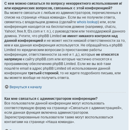
С кем можно связаться по вопросу некорректного использования и/
или юридических вопросов, связанных с этой конференцией?
Вы можете связаться с любым из администраторов, перечисленных в
списке на странице «Наша команда». Если вы не получили ответа,
свяжитесь с владельцем домена (сделайте
whois lookup
) или, если
конференция находится на бесплатном домене (например, chat.ru,
Yahoo!, free.fr, f2s.com и т. п.), с руководством или техподдержкой данного
домена. Учтите, что phpBB Limited
не имеет никакого контроля над
данной конференцией
и не может нести никакой ответственности за то,
кем и как данная конференция используется. Не обращайтесь к phpBB
Limited по юридическим вопросам (о приостановке работы
конференции, ответственности за неё и т. д.), которые
не относятся
напрямую
к сайту phpBB.com или которые частично относятся к
программному обеспечению phpBB Limited. Если же вы всё-таки
пошлёте email в адрес phpBB Limited об использовании данной
конференции
третьей стороной
, то не ждите подробного письма, или
вы можете вообще не получить ответа.
Вернуться к началу
Как мне связаться с администратором конференции?
Все пользователи данной конференции могут использовать
соответствующую форму на странице «Связаться с администрацией»,
если данная функция включена администратором.
Зарегистрированные пользователи также могут воспользоваться
контактами на странице «Наша команда».