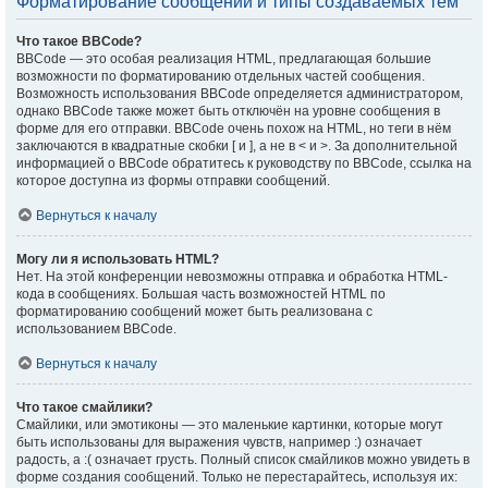
Форматирование сообщений и типы создаваемых тем
Что такое BBCode?
BBCode — это особая реализация HTML, предлагающая большие
возможности по форматированию отдельных частей сообщения.
Возможность использования BBCode определяется администратором,
однако BBCode также может быть отключён на уровне сообщения в
форме для его отправки. BBCode очень похож на HTML, но теги в нём
заключаются в квадратные скобки [ и ], а не в < и >. За дополнительной
информацией о BBCode обратитесь к руководству по BBCode, ссылка на
которое доступна из формы отправки сообщений.
Вернуться к началу
Могу ли я использовать HTML?
Нет. На этой конференции невозможны отправка и обработка HTML-
кода в сообщениях. Большая часть возможностей HTML по
форматированию сообщений может быть реализована с
использованием BBCode.
Вернуться к началу
Что такое смайлики?
Смайлики, или эмотиконы — это маленькие картинки, которые могут
быть использованы для выражения чувств, например :) означает
радость, а :( означает грусть. Полный список смайликов можно увидеть в
форме создания сообщений. Только не перестарайтесь, используя их: