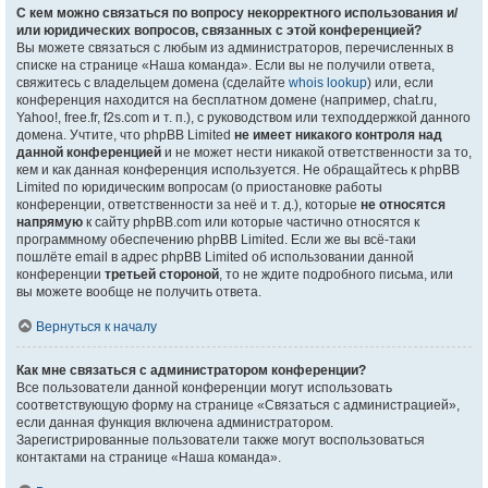
С кем можно связаться по вопросу некорректного использования и/
или юридических вопросов, связанных с этой конференцией?
Вы можете связаться с любым из администраторов, перечисленных в
списке на странице «Наша команда». Если вы не получили ответа,
свяжитесь с владельцем домена (сделайте
whois lookup
) или, если
конференция находится на бесплатном домене (например, chat.ru,
Yahoo!, free.fr, f2s.com и т. п.), с руководством или техподдержкой данного
домена. Учтите, что phpBB Limited
не имеет никакого контроля над
данной конференцией
и не может нести никакой ответственности за то,
кем и как данная конференция используется. Не обращайтесь к phpBB
Limited по юридическим вопросам (о приостановке работы
конференции, ответственности за неё и т. д.), которые
не относятся
напрямую
к сайту phpBB.com или которые частично относятся к
программному обеспечению phpBB Limited. Если же вы всё-таки
пошлёте email в адрес phpBB Limited об использовании данной
конференции
третьей стороной
, то не ждите подробного письма, или
вы можете вообще не получить ответа.
Вернуться к началу
Как мне связаться с администратором конференции?
Все пользователи данной конференции могут использовать
соответствующую форму на странице «Связаться с администрацией»,
если данная функция включена администратором.
Зарегистрированные пользователи также могут воспользоваться
контактами на странице «Наша команда».