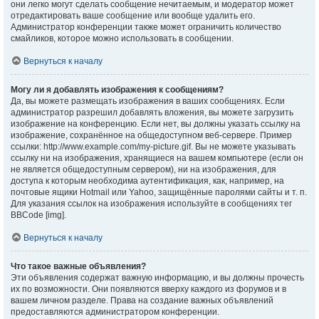
они легко могут сделать сообщение нечитаемым, и модератор может
отредактировать ваше сообщение или вообще удалить его.
Администратор конференции также может ограничить количество
смайликов, которое можно использовать в сообщении.
Вернуться к началу
Могу ли я добавлять изображения к сообщениям?
Да, вы можете размещать изображения в ваших сообщениях. Если
администратор разрешил добавлять вложения, вы можете загрузить
изображение на конференцию. Если нет, вы должны указать ссылку на
изображение, сохранённое на общедоступном веб-сервере. Пример
ссылки: http://www.example.com/my-picture.gif. Вы не можете указывать
ссылку ни на изображения, хранящиеся на вашем компьютере (если он
не является общедоступным сервером), ни на изображения, для
доступа к которым необходима аутентификация, как, например, на
почтовые ящики Hotmail или Yahoo, защищённые паролями сайты и т. п.
Для указания ссылок на изображения используйте в сообщениях тег
BBCode [img].
Вернуться к началу
Что такое важные объявления?
Эти объявления содержат важную информацию, и вы должны прочесть
их по возможности. Они появляются вверху каждого из форумов и в
вашем личном разделе. Права на создание важных объявлений
предоставляются администратором конференции.