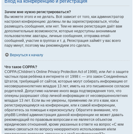
Вход на конференцию и регистрация
Зачем мне нужно регистрироваться?
Вы можете этого и не делать. Всё зависит от того, как администратор
настроил конференцию: должны ли вы зарегистрироваться, чтобы
размещать сообщения, или нет. Тем не менее регистрация даёт вам
дополнительные возможности, которые недоступны анонимным
пользователям: аватары, личные сообщения, отправка email-
сообщений, участие в группах и т. д. Регистрация займёт у вас всего
пару минут, поэтому мы рекомендуем это сделать.
Вернуться к началу
Что такое COPPA?
COPPA (Children’s Online Privacy Protection Act of 1998), или Акт о защите
частных прав ребёнка в интернете от 1998 г. — это закон Соединённых
Штатов, требующий от сайтов, которые могут собирать информацию от
несовершеннолетних младше 13 лет, иметь на это письменное согласие
родителей. Допустимо наличие иного вида подтверждения того, что
опекуны разрешают сбор личной информации от несовершеннолетних
младше 13 лет. Если вы не уверены, применимо ли это к вам, как к
регистрирующемуся на конференции, или к самой конференции,
обратитесь за помощью к юрисконсульту. Обратите внимание, что
phpBB Limited администрация данной конференции не может давать
рекомендаций по правовым вопросам и не является объектом
юридических отношений, кроме указанных в ответе на вопрос «С кем
можно связаться по вопросу некорректного использования и/или