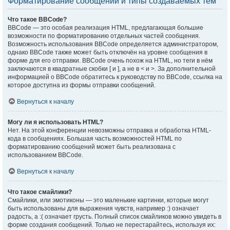
Форматирование сообщений и типы создаваемых тем
Что такое BBCode?
BBCode — это особая реализация HTML, предлагающая большие
возможности по форматированию отдельных частей сообщения.
Возможность использования BBCode определяется администратором,
однако BBCode также может быть отключён на уровне сообщения в
форме для его отправки. BBCode очень похож на HTML, но теги в нём
заключаются в квадратные скобки [ и ], а не в < и >. За дополнительной
информацией о BBCode обратитесь к руководству по BBCode, ссылка на
которое доступна из формы отправки сообщений.
Вернуться к началу
Могу ли я использовать HTML?
Нет. На этой конференции невозможны отправка и обработка HTML-
кода в сообщениях. Большая часть возможностей HTML по
форматированию сообщений может быть реализована с
использованием BBCode.
Вернуться к началу
Что такое смайлики?
Смайлики, или эмотиконы — это маленькие картинки, которые могут
быть использованы для выражения чувств, например :) означает
радость, а :( означает грусть. Полный список смайликов можно увидеть в
форме создания сообщений. Только не перестарайтесь, используя их: