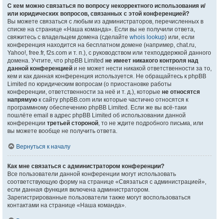
С кем можно связаться по вопросу некорректного использования и/
или юридических вопросов, связанных с этой конференцией?
Вы можете связаться с любым из администраторов, перечисленных в
списке на странице «Наша команда». Если вы не получили ответа,
свяжитесь с владельцем домена (сделайте
whois lookup
) или, если
конференция находится на бесплатном домене (например, chat.ru,
Yahoo!, free.fr, f2s.com и т. п.), с руководством или техподдержкой данного
домена. Учтите, что phpBB Limited
не имеет никакого контроля над
данной конференцией
и не может нести никакой ответственности за то,
кем и как данная конференция используется. Не обращайтесь к phpBB
Limited по юридическим вопросам (о приостановке работы
конференции, ответственности за неё и т. д.), которые
не относятся
напрямую
к сайту phpBB.com или которые частично относятся к
программному обеспечению phpBB Limited. Если же вы всё-таки
пошлёте email в адрес phpBB Limited об использовании данной
конференции
третьей стороной
, то не ждите подробного письма, или
вы можете вообще не получить ответа.
Вернуться к началу
Как мне связаться с администратором конференции?
Все пользователи данной конференции могут использовать
соответствующую форму на странице «Связаться с администрацией»,
если данная функция включена администратором.
Зарегистрированные пользователи также могут воспользоваться
контактами на странице «Наша команда».