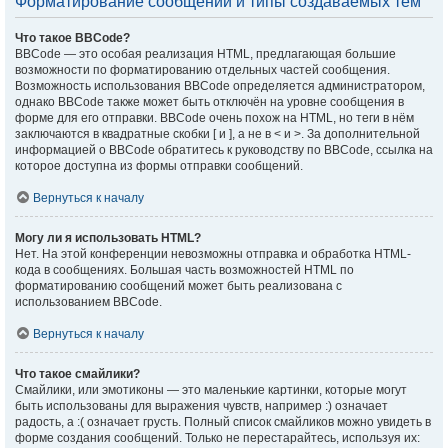
Форматирование сообщений и типы создаваемых тем
Что такое BBCode?
BBCode — это особая реализация HTML, предлагающая большие
возможности по форматированию отдельных частей сообщения.
Возможность использования BBCode определяется администратором,
однако BBCode также может быть отключён на уровне сообщения в
форме для его отправки. BBCode очень похож на HTML, но теги в нём
заключаются в квадратные скобки [ и ], а не в < и >. За дополнительной
информацией о BBCode обратитесь к руководству по BBCode, ссылка на
которое доступна из формы отправки сообщений.
Вернуться к началу
Могу ли я использовать HTML?
Нет. На этой конференции невозможны отправка и обработка HTML-
кода в сообщениях. Большая часть возможностей HTML по
форматированию сообщений может быть реализована с
использованием BBCode.
Вернуться к началу
Что такое смайлики?
Смайлики, или эмотиконы — это маленькие картинки, которые могут
быть использованы для выражения чувств, например :) означает
радость, а :( означает грусть. Полный список смайликов можно увидеть в
форме создания сообщений. Только не перестарайтесь, используя их: