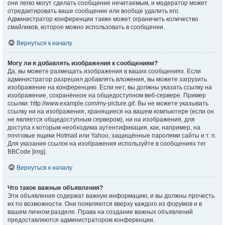
они легко могут сделать сообщение нечитаемым, и модератор может
отредактировать ваше сообщение или вообще удалить его.
Администратор конференции также может ограничить количество
смайликов, которое можно использовать в сообщении.
Вернуться к началу
Могу ли я добавлять изображения к сообщениям?
Да, вы можете размещать изображения в ваших сообщениях. Если
администратор разрешил добавлять вложения, вы можете загрузить
изображение на конференцию. Если нет, вы должны указать ссылку на
изображение, сохранённое на общедоступном веб-сервере. Пример
ссылки: http://www.example.com/my-picture.gif. Вы не можете указывать
ссылку ни на изображения, хранящиеся на вашем компьютере (если он
не является общедоступным сервером), ни на изображения, для
доступа к которым необходима аутентификация, как, например, на
почтовые ящики Hotmail или Yahoo, защищённые паролями сайты и т. п.
Для указания ссылок на изображения используйте в сообщениях тег
BBCode [img].
Вернуться к началу
Что такое важные объявления?
Эти объявления содержат важную информацию, и вы должны прочесть
их по возможности. Они появляются вверху каждого из форумов и в
вашем личном разделе. Права на создание важных объявлений
предоставляются администратором конференции.