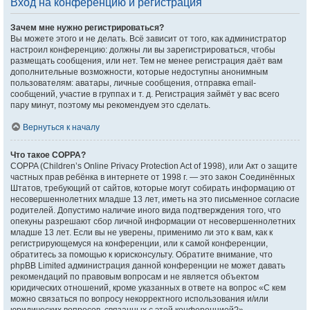
Вход на конференцию и регистрация
Зачем мне нужно регистрироваться?
Вы можете этого и не делать. Всё зависит от того, как администратор
настроил конференцию: должны ли вы зарегистрироваться, чтобы
размещать сообщения, или нет. Тем не менее регистрация даёт вам
дополнительные возможности, которые недоступны анонимным
пользователям: аватары, личные сообщения, отправка email-
сообщений, участие в группах и т. д. Регистрация займёт у вас всего
пару минут, поэтому мы рекомендуем это сделать.
Вернуться к началу
Что такое COPPA?
COPPA (Children’s Online Privacy Protection Act of 1998), или Акт о защите
частных прав ребёнка в интернете от 1998 г. — это закон Соединённых
Штатов, требующий от сайтов, которые могут собирать информацию от
несовершеннолетних младше 13 лет, иметь на это письменное согласие
родителей. Допустимо наличие иного вида подтверждения того, что
опекуны разрешают сбор личной информации от несовершеннолетних
младше 13 лет. Если вы не уверены, применимо ли это к вам, как к
регистрирующемуся на конференции, или к самой конференции,
обратитесь за помощью к юрисконсульту. Обратите внимание, что
phpBB Limited администрация данной конференции не может давать
рекомендаций по правовым вопросам и не является объектом
юридических отношений, кроме указанных в ответе на вопрос «С кем
можно связаться по вопросу некорректного использования и/или