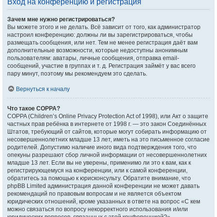
Вход на конференцию и регистрация
Зачем мне нужно регистрироваться?
Вы можете этого и не делать. Всё зависит от того, как администратор
настроил конференцию: должны ли вы зарегистрироваться, чтобы
размещать сообщения, или нет. Тем не менее регистрация даёт вам
дополнительные возможности, которые недоступны анонимным
пользователям: аватары, личные сообщения, отправка email-
сообщений, участие в группах и т. д. Регистрация займёт у вас всего
пару минут, поэтому мы рекомендуем это сделать.
Вернуться к началу
Что такое COPPA?
COPPA (Children’s Online Privacy Protection Act of 1998), или Акт о защите
частных прав ребёнка в интернете от 1998 г. — это закон Соединённых
Штатов, требующий от сайтов, которые могут собирать информацию от
несовершеннолетних младше 13 лет, иметь на это письменное согласие
родителей. Допустимо наличие иного вида подтверждения того, что
опекуны разрешают сбор личной информации от несовершеннолетних
младше 13 лет. Если вы не уверены, применимо ли это к вам, как к
регистрирующемуся на конференции, или к самой конференции,
обратитесь за помощью к юрисконсульту. Обратите внимание, что
phpBB Limited администрация данной конференции не может давать
рекомендаций по правовым вопросам и не является объектом
юридических отношений, кроме указанных в ответе на вопрос «С кем
можно связаться по вопросу некорректного использования и/или