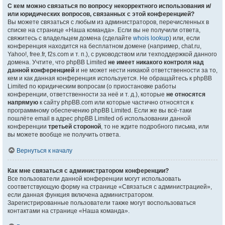
С кем можно связаться по вопросу некорректного использования и/
или юридических вопросов, связанных с этой конференцией?
Вы можете связаться с любым из администраторов, перечисленных в
списке на странице «Наша команда». Если вы не получили ответа,
свяжитесь с владельцем домена (сделайте
whois lookup
) или, если
конференция находится на бесплатном домене (например, chat.ru,
Yahoo!, free.fr, f2s.com и т. п.), с руководством или техподдержкой данного
домена. Учтите, что phpBB Limited
не имеет никакого контроля над
данной конференцией
и не может нести никакой ответственности за то,
кем и как данная конференция используется. Не обращайтесь к phpBB
Limited по юридическим вопросам (о приостановке работы
конференции, ответственности за неё и т. д.), которые
не относятся
напрямую
к сайту phpBB.com или которые частично относятся к
программному обеспечению phpBB Limited. Если же вы всё-таки
пошлёте email в адрес phpBB Limited об использовании данной
конференции
третьей стороной
, то не ждите подробного письма, или
вы можете вообще не получить ответа.
Вернуться к началу
Как мне связаться с администратором конференции?
Все пользователи данной конференции могут использовать
соответствующую форму на странице «Связаться с администрацией»,
если данная функция включена администратором.
Зарегистрированные пользователи также могут воспользоваться
контактами на странице «Наша команда».