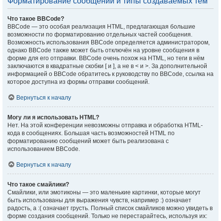
Форматирование сообщений и типы создаваемых тем
Что такое BBCode?
BBCode — это особая реализация HTML, предлагающая большие
возможности по форматированию отдельных частей сообщения.
Возможность использования BBCode определяется администратором,
однако BBCode также может быть отключён на уровне сообщения в
форме для его отправки. BBCode очень похож на HTML, но теги в нём
заключаются в квадратные скобки [ и ], а не в < и >. За дополнительной
информацией о BBCode обратитесь к руководству по BBCode, ссылка на
которое доступна из формы отправки сообщений.
Вернуться к началу
Могу ли я использовать HTML?
Нет. На этой конференции невозможны отправка и обработка HTML-
кода в сообщениях. Большая часть возможностей HTML по
форматированию сообщений может быть реализована с
использованием BBCode.
Вернуться к началу
Что такое смайлики?
Смайлики, или эмотиконы — это маленькие картинки, которые могут
быть использованы для выражения чувств, например :) означает
радость, а :( означает грусть. Полный список смайликов можно увидеть в
форме создания сообщений. Только не перестарайтесь, используя их: