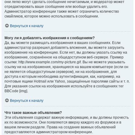
они легко могут сделать сообщение нечитаемым, и модератор может
отредактировать ваше сообщение или вообще удалить его.
Администратор конференции также может ограничить количество
смайликов, которое можно использовать в сообщении.
Вернуться к началу
Могу ли я добавлять изображения к сообщениям?
Да, вы можете размещать изображения в ваших сообщениях. Если
администратор разрешил добавлять вложения, вы можете загрузить
изображение на конференцию. Если нет, вы должны указать ссылку на
изображение, сохранённое на общедоступном веб-сервере. Пример
ссылки: http://www.example.com/my-picture.gif. Вы не можете указывать
ссылку ни на изображения, хранящиеся на вашем компьютере (если он
не является общедоступным сервером), ни на изображения, для
доступа к которым необходима аутентификация, как, например, на
почтовые ящики Hotmail или Yahoo, защищённые паролями сайты и т. п.
Для указания ссылок на изображения используйте в сообщениях тег
BBCode [img].
Вернуться к началу
Что такое важные объявления?
Эти объявления содержат важную информацию, и вы должны прочесть
их по возможности. Они появляются вверху каждого из форумов и в
вашем личном разделе. Права на создание важных объявлений
предоставляются администратором конференции.