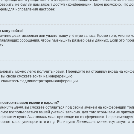
оверить, не был ли вам закрыт доступ к конференции. Также возможно, что 
ором для исправления настроек.
е могу войти!
ричине деактивировал или удалил вашу учётную запись. Кроме того, многие
ставляющих сообщения, чтобы уменьшить размер базы данных. Если это про
ях.
тановить, можно легко получить новый. Перейдите на страницу входа на кон
о вы снова сможете войти на конференцию.
, свяжитесь с администратором конференции.
повторять ввод имени и пароля?
омнить меня
, вы сможете оставаться под своим именем на конференции тол
е смог воспользоваться вашей учётной записью. Для того чтобы вам не прихо
ь флажком пункт
Запомнить меня
при входе на конференцию. Не рекомендует
ернет-кафе, университете и т. д. Если пункт
Запомнить меня
отсутствует, эт