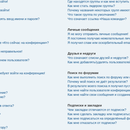
войти!
Где находятся группы и как мне вступить
Как мне стать лидером группы?
 войти!
Почему названия некоторых групп имеют
Что такое группа по умолчанию?
ять ввод имени и пароля?
Что означает ссылка «Наша команда»?
Личные сообщения
Я не могу отправить личные сообщения!
Я постоянно получаю нежелательные ли
ке «Кто сейчас на конференции»?
Я получил спам или оскорбительный email
 неправильное!
Друзья и недруги
Что означают списки друзей и недругов?
енем пользователя?
Как мне добавлять/удалять пользователе
Поиск по форумам
требуют войти на конференцию!
Как мне выполнить поиск по форуму ил
Почему мой поиск не даёт результатов?
В результате моего поиска я получил пус
Как мне найти пользователя конференци
ение?
Как мне найти свои сообщения и создан
нию?
Подписки и закладки
в ответа?
Чем закладки отличаются от подписок?
Как мне сделать закладку или подписать
?
Как мне подписаться на определённый 
Как мне отказаться от подписки?
тору?