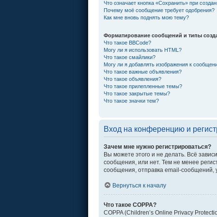
Что означает кнопка «Сохранить» при созда
Почему моё сообщение требует одобрения?
Как мне вновь поднять мою тему?
Форматирование сообщений и типы созд
Что такое BBCode?
Могу ли я использовать HTML?
Что такое смайлики?
Могу ли я добавлять изображения к сообщен
Что такое важные объявления?
Что такое объявления?
Что такое прилепленные темы?
Что такое закрытые темы?
Что такое значки тем?
Вход на конференцию и регис
Зачем мне нужно регистрироваться?
Вы можете этого и не делать. Всё зави
сообщения, или нет. Тем не менее рег
сообщения, отправка email-сообщений, уч
Вернуться к началу
Что такое COPPA?
COPPA (Children’s Online Privacy Protec