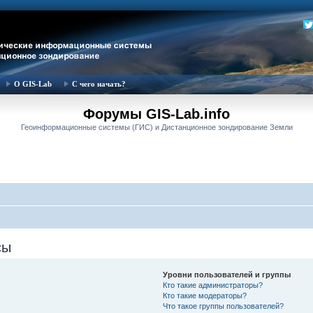
О GIS-Lab
С чего начать?
Форумы GIS-Lab.info
Геоинформационные системы (ГИС) и Дистанционное зондирование Земли
сы
Уровни пользователей и группы
Кто такие администраторы?
Кто такие модераторы?
Что такое группы пользователей?