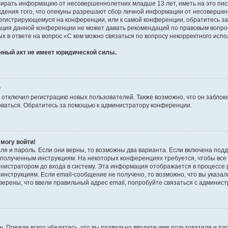
бирать информацию от несовершеннолетних младше 13 лет, иметь на это пис
ждения того, что опекуны разрешают сбор личной информации от несовершен
к регистрирующемуся на конференции, или к самой конференции, обратитесь з
рация данной конференции не может давать рекомендаций по правовым вопро
х в ответе на вопрос «С кем можно связаться по вопросу некорректного испо
нный акт не имеет юридической силы.
.
?
тключил регистрацию новых пользователей. Также возможно, что он заблоки
оваться. Обратитесь за помощью к администратору конференции.
 могу войти!
ля и пароль. Если они верны, то возможны два варианта. Если включена под
те полученным инструкциям. На некоторых конференциях требуется, чтобы вс
нистратором до входа в систему. Эта информация отображается в процессе 
инструкциям. Если email-сообщение не получено, то возможно, что вы указал
верены, что ввели правильный адрес email, попробуйте связаться с админис
. Прежде всего убедитесь, что вы правильно вводите имя пользователя и па