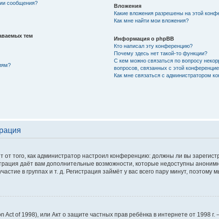
нии сообщения?
Вложения
Какие вложения разрешены на этой конф
Как мне найти мои вложения?
аваемых тем
Информация о phpBB
Кто написал эту конференцию?
Почему здесь нет такой-то функции?
С кем можно связаться по вопросу некор
иям?
вопросов, связанных с этой конференци
Как мне связаться с администратором к
трация
сит от того, как администратор настроил конференцию: должны ли вы зарегис
истрация даёт вам дополнительные возможности, которые недоступны аноним
астие в группах и т. д. Регистрация займёт у вас всего пару минут, поэтому 
tion Act of 1998), или Акт о защите частных прав ребёнка в интернете от 1998 