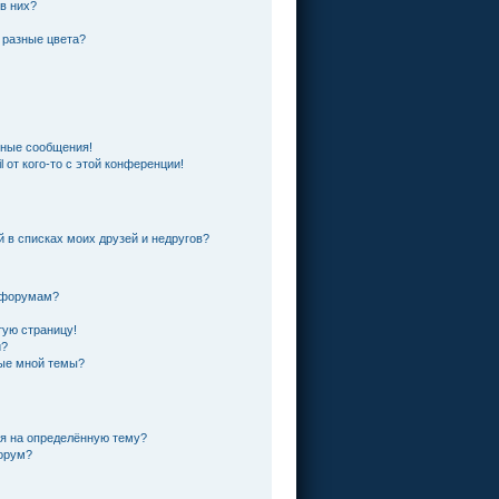
 в них?
 разные цвета?
чные сообщения!
 от кого-то с этой конференции!
й в списках моих друзей и недругов?
и форумам?
тую страницу!
и?
ные мной темы?
ся на определённую тему?
форум?