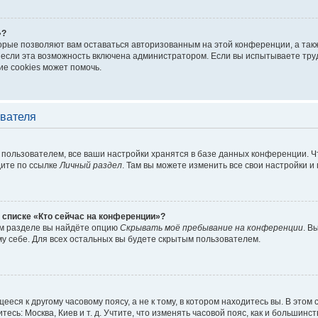
»?
торые позволяют вам оставаться авторизованным на этой конференции, а такж
если эта возможность включена администратором. Если вы испытываете труд
е cookies может помочь.
ователя
пользователем, все ваши настройки хранятся в базе данных конференции. Ч
дите по ссылке
Личный раздел
. Там вы можете изменить все свои настройки и
 списке «Кто сейчас на конференции»?
ом разделе вы найдёте опцию
Скрывать моё пребывание на конференции
. В
у себе. Для всех остальных вы будете скрытым пользователем.
еся к другому часовому поясу, а не к тому, в котором находитесь вы. В этом
тесь: Москва, Киев и т. д. Учтите, что изменять часовой пояс, как и большинст