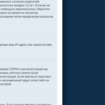
ьменное согласие родителей.
нолетних младше 13 лет. Если вы не
а помощью к юрисконсульту. Обратите
сам и не является объектом
льзования и/или юридических вопросов,
ровал ваш IP-адрес или запретил имя,
держка COPPA и при регистрации вы
е новые учётные записи были
регистрации. Если вам было прислано
и неправильный адрес email либо он
тратором.
роль. Если данные введены правильно,