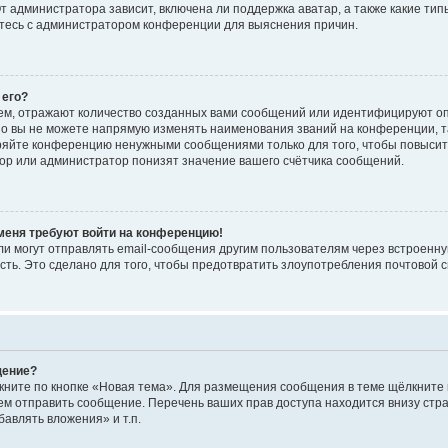
 администратора зависит, включена ли поддержка аватар, а также какие тип
итесь с администратором конференции для выяснения причин.
 его?
ем, отражают количество созданных вами сообщений или идентифицируют о
о вы не можете напрямую изменять наименования званий на конференции, та
ряйте конференцию ненужными сообщениями только для того, чтобы повысит
ор или администратор понизят значение вашего счётчика сообщений.
 меня требуют войти на конференцию!
и могут отправлять email-сообщения другим пользователям через встроенну
сть. Это сделано для того, чтобы предотвратить злоупотребления почтовой
щение?
кните по кнопке «Новая тема». Для размещения сообщения в теме щёлкните 
ем отправить сообщение. Перечень ваших прав доступа находится внизу ст
авлять вложения» и т.п.