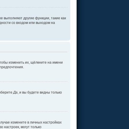
е выполняют другие функции, такие как
ности со входом или выходом на
тобы изменить их, щёлкните на имени
 предпочтения.
ыберите
Да
, и вы будете видны только
 случае измените в личных настройках
во настроек, могут только