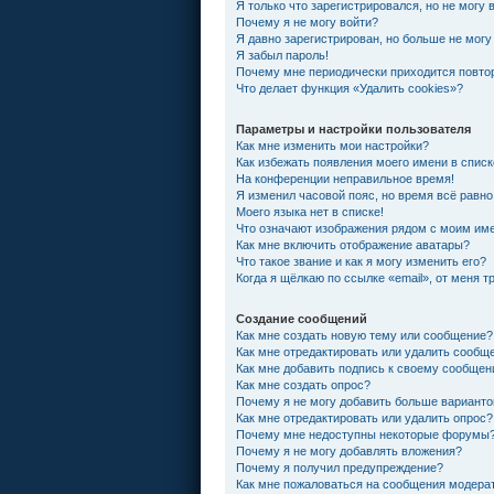
Я только что зарегистрировался, но не могу 
Почему я не могу войти?
Я давно зарегистрирован, но больше не могу
Я забыл пароль!
Почему мне периодически приходится повтор
Что делает функция «Удалить cookies»?
Параметры и настройки пользователя
Как мне изменить мои настройки?
Как избежать появления моего имени в спис
На конференции неправильное время!
Я изменил часовой пояс, но время всё равно
Моего языка нет в списке!
Что означают изображения рядом с моим им
Как мне включить отображение аватары?
Что такое звание и как я могу изменить его?
Когда я щёлкаю по ссылке «email», от меня 
Создание сообщений
Как мне создать новую тему или сообщение?
Как мне отредактировать или удалить сообщ
Как мне добавить подпись к своему сообще
Как мне создать опрос?
Почему я не могу добавить больше варианто
Как мне отредактировать или удалить опрос?
Почему мне недоступны некоторые форумы
Почему я не могу добавлять вложения?
Почему я получил предупреждение?
Как мне пожаловаться на сообщения модера