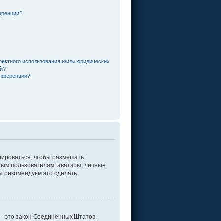
еренции?
ректного использования и/или юридических
ей?
онференции?
трироваться, чтобы размещать
ным пользователям: аватары, личные
мы рекомендуем это сделать.
г. — это закон Соединённых Штатов,