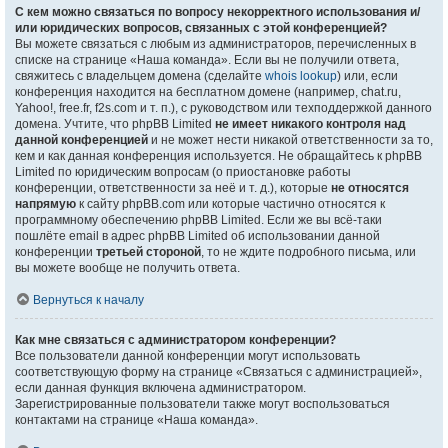
С кем можно связаться по вопросу некорректного использования и/
или юридических вопросов, связанных с этой конференцией?
Вы можете связаться с любым из администраторов, перечисленных в
списке на странице «Наша команда». Если вы не получили ответа,
свяжитесь с владельцем домена (сделайте
whois lookup
) или, если
конференция находится на бесплатном домене (например, chat.ru,
Yahoo!, free.fr, f2s.com и т. п.), с руководством или техподдержкой данного
домена. Учтите, что phpBB Limited
не имеет никакого контроля над
данной конференцией
и не может нести никакой ответственности за то,
кем и как данная конференция используется. Не обращайтесь к phpBB
Limited по юридическим вопросам (о приостановке работы
конференции, ответственности за неё и т. д.), которые
не относятся
напрямую
к сайту phpBB.com или которые частично относятся к
программному обеспечению phpBB Limited. Если же вы всё-таки
пошлёте email в адрес phpBB Limited об использовании данной
конференции
третьей стороной
, то не ждите подробного письма, или
вы можете вообще не получить ответа.
Вернуться к началу
Как мне связаться с администратором конференции?
Все пользователи данной конференции могут использовать
соответствующую форму на странице «Связаться с администрацией»,
если данная функция включена администратором.
Зарегистрированные пользователи также могут воспользоваться
контактами на странице «Наша команда».