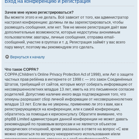
Вход на конференцию и регистрация
Зачем мне нужно регистрироваться?
Вы можете этого и не делать. Всё зависит от того, как администратор
настроил конференцию: должны ли вы зарегистрироваться, чтобы
размещать сообщения, или нет. Тем не менее регистрация даёт вам
дополнительные возможности, которые недоступны анонимным
пользователям: аватары, личные сообщения, отправка email-
сообщений, участие в группах и т. д. Регистрация займёт у вас всего
пару минут, поэтому мы рекомендуем это сделать.
Вернуться к началу
Что такое COPPA?
COPPA (Children’s Online Privacy Protection Act of 1998), или Акт о защите
частных прав ребёнка в интернете от 1998 г. — это закон Соединённых
Штатов, требующий от сайтов, которые могут собирать информацию от
несовершеннолетних младше 13 лет, иметь на это письменное согласие
родителей. Допустимо наличие иного вида подтверждения того, что
опекуны разрешают сбор личной информации от несовершеннолетних
младше 13 лет. Если вы не уверены, применимо ли это к вам, как к
регистрирующемуся на конференции, или к самой конференции,
обратитесь за помощью к юрисконсульту. Обратите внимание, что
phpBB Limited администрация данной конференции не может давать
рекомендаций по правовым вопросам и не является объектом
юридических отношений, кроме указанных в ответе на вопрос «С кем
можно связаться по вопросу некорректного использования и/или