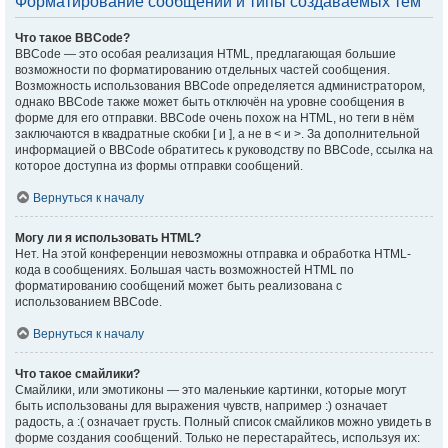
Форматирование сообщений и типы создаваемых тем
Что такое BBCode?
BBCode — это особая реализация HTML, предлагающая большие
возможности по форматированию отдельных частей сообщения.
Возможность использования BBCode определяется администратором,
однако BBCode также может быть отключён на уровне сообщения в
форме для его отправки. BBCode очень похож на HTML, но теги в нём
заключаются в квадратные скобки [ и ], а не в < и >. За дополнительной
информацией о BBCode обратитесь к руководству по BBCode, ссылка на
которое доступна из формы отправки сообщений.
Вернуться к началу
Могу ли я использовать HTML?
Нет. На этой конференции невозможны отправка и обработка HTML-
кода в сообщениях. Большая часть возможностей HTML по
форматированию сообщений может быть реализована с
использованием BBCode.
Вернуться к началу
Что такое смайлики?
Смайлики, или эмотиконы — это маленькие картинки, которые могут
быть использованы для выражения чувств, например :) означает
радость, а :( означает грусть. Полный список смайликов можно увидеть в
форме создания сообщений. Только не перестарайтесь, используя их: