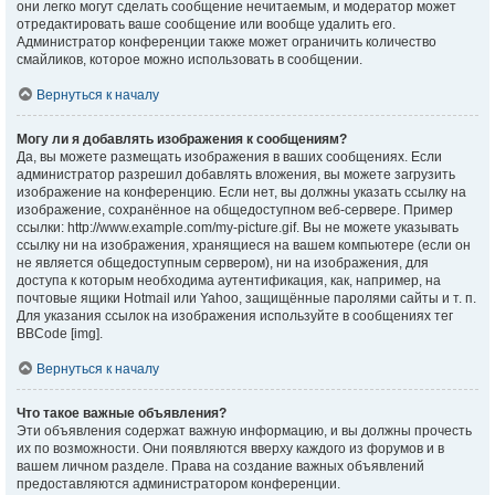
они легко могут сделать сообщение нечитаемым, и модератор может
отредактировать ваше сообщение или вообще удалить его.
Администратор конференции также может ограничить количество
смайликов, которое можно использовать в сообщении.
Вернуться к началу
Могу ли я добавлять изображения к сообщениям?
Да, вы можете размещать изображения в ваших сообщениях. Если
администратор разрешил добавлять вложения, вы можете загрузить
изображение на конференцию. Если нет, вы должны указать ссылку на
изображение, сохранённое на общедоступном веб-сервере. Пример
ссылки: http://www.example.com/my-picture.gif. Вы не можете указывать
ссылку ни на изображения, хранящиеся на вашем компьютере (если он
не является общедоступным сервером), ни на изображения, для
доступа к которым необходима аутентификация, как, например, на
почтовые ящики Hotmail или Yahoo, защищённые паролями сайты и т. п.
Для указания ссылок на изображения используйте в сообщениях тег
BBCode [img].
Вернуться к началу
Что такое важные объявления?
Эти объявления содержат важную информацию, и вы должны прочесть
их по возможности. Они появляются вверху каждого из форумов и в
вашем личном разделе. Права на создание важных объявлений
предоставляются администратором конференции.