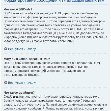
Форматирование сообщений и типы создаваемых тем
Что такое BBCode?
BBCode — это особая реализация HTML, предлагающая большие
возможности по форматированию отдельных частей сообщения.
Возможность использования BBCode определяется администратором,
однако BBCode также может быть отключён на уровне сообщения в
форме для его отправки. BBCode очень похож на HTML, но теги в нём
заключаются в квадратные скобки [ и ], а не в < и >. За дополнительной
информацией о BBCode обратитесь к руководству по BBCode, ссылка на
которое доступна из формы отправки сообщений.
Вернуться к началу
Могу ли я использовать HTML?
Нет. На этой конференции невозможны отправка и обработка HTML-
кода в сообщениях. Большая часть возможностей HTML по
форматированию сообщений может быть реализована с
использованием BBCode.
Вернуться к началу
Что такое смайлики?
Смайлики, или эмотиконы — это маленькие картинки, которые могут
быть использованы для выражения чувств, например :) означает
радость, а :( означает грусть. Полный список смайликов можно увидеть в
форме создания сообщений. Только не перестарайтесь, используя их: