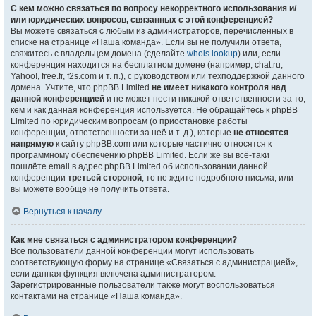
С кем можно связаться по вопросу некорректного использования и/
или юридических вопросов, связанных с этой конференцией?
Вы можете связаться с любым из администраторов, перечисленных в
списке на странице «Наша команда». Если вы не получили ответа,
свяжитесь с владельцем домена (сделайте
whois lookup
) или, если
конференция находится на бесплатном домене (например, chat.ru,
Yahoo!, free.fr, f2s.com и т. п.), с руководством или техподдержкой данного
домена. Учтите, что phpBB Limited
не имеет никакого контроля над
данной конференцией
и не может нести никакой ответственности за то,
кем и как данная конференция используется. Не обращайтесь к phpBB
Limited по юридическим вопросам (о приостановке работы
конференции, ответственности за неё и т. д.), которые
не относятся
напрямую
к сайту phpBB.com или которые частично относятся к
программному обеспечению phpBB Limited. Если же вы всё-таки
пошлёте email в адрес phpBB Limited об использовании данной
конференции
третьей стороной
, то не ждите подробного письма, или
вы можете вообще не получить ответа.
Вернуться к началу
Как мне связаться с администратором конференции?
Все пользователи данной конференции могут использовать
соответствующую форму на странице «Связаться с администрацией»,
если данная функция включена администратором.
Зарегистрированные пользователи также могут воспользоваться
контактами на странице «Наша команда».