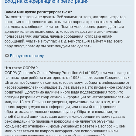
Вход на конференцию и регистрация
Зачем мне нужно регистрироваться?
Вы можете этого и не делать. Всё зависит от того, как администратор
настроил конференцию: должны ли вы зарегистрироваться, чтобы
размещать сообщения, или нет. Тем не менее регистрация даёт вам
дополнительные возможности, которые недоступны анонимным
пользователям: аватары, личные сообщения, отправка email-
сообщений, участие в группах и т. д. Регистрация займёт у вас всего
пару минут, поэтому мы рекомендуем это сделать.
Вернуться к началу
Что такое COPPA?
COPPA (Children’s Online Privacy Protection Act of 1998), или Акт о защите
частных прав ребёнка в интернете от 1998 г. — это закон Соединённых
Штатов, требующий от сайтов, которые могут собирать информацию от
несовершеннолетних младше 13 лет, иметь на это письменное согласие
родителей. Допустимо наличие иного вида подтверждения того, что
опекуны разрешают сбор личной информации от несовершеннолетних
младше 13 лет. Если вы не уверены, применимо ли это к вам, как к
регистрирующемуся на конференции, или к самой конференции,
обратитесь за помощью к юрисконсульту. Обратите внимание, что
phpBB Limited администрация данной конференции не может давать
рекомендаций по правовым вопросам и не является объектом
юридических отношений, кроме указанных в ответе на вопрос «С кем
можно связаться по вопросу некорректного использования и/или