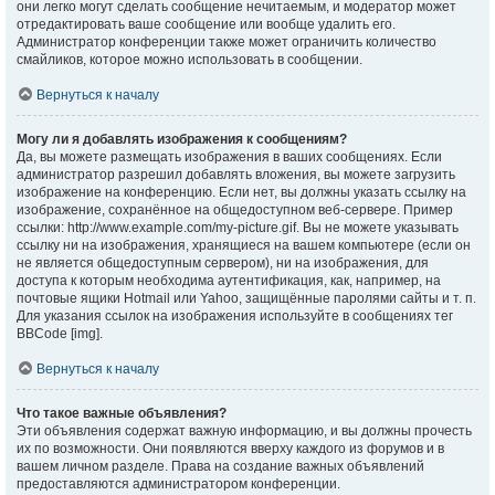
они легко могут сделать сообщение нечитаемым, и модератор может
отредактировать ваше сообщение или вообще удалить его.
Администратор конференции также может ограничить количество
смайликов, которое можно использовать в сообщении.
Вернуться к началу
Могу ли я добавлять изображения к сообщениям?
Да, вы можете размещать изображения в ваших сообщениях. Если
администратор разрешил добавлять вложения, вы можете загрузить
изображение на конференцию. Если нет, вы должны указать ссылку на
изображение, сохранённое на общедоступном веб-сервере. Пример
ссылки: http://www.example.com/my-picture.gif. Вы не можете указывать
ссылку ни на изображения, хранящиеся на вашем компьютере (если он
не является общедоступным сервером), ни на изображения, для
доступа к которым необходима аутентификация, как, например, на
почтовые ящики Hotmail или Yahoo, защищённые паролями сайты и т. п.
Для указания ссылок на изображения используйте в сообщениях тег
BBCode [img].
Вернуться к началу
Что такое важные объявления?
Эти объявления содержат важную информацию, и вы должны прочесть
их по возможности. Они появляются вверху каждого из форумов и в
вашем личном разделе. Права на создание важных объявлений
предоставляются администратором конференции.