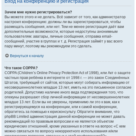
Вход на конференцию и регистрация
Зачем мне нужно регистрироваться?
Вы можете этого и не делать. Всё зависит от того, как администратор
настроил конференцию: должны ли вы зарегистрироваться, чтобы
размещать сообщения, или нет. Тем не менее регистрация даёт вам
дополнительные возможности, которые недоступны анонимным
пользователям: аватары, личные сообщения, отправка email-
сообщений, участие в группах и т. д. Регистрация займёт у вас всего
пару минут, поэтому мы рекомендуем это сделать.
Вернуться к началу
Что такое COPPA?
COPPA (Children’s Online Privacy Protection Act of 1998), или Акт о защите
частных прав ребёнка в интернете от 1998 г. — это закон Соединённых
Штатов, требующий от сайтов, которые могут собирать информацию от
несовершеннолетних младше 13 лет, иметь на это письменное согласие
родителей. Допустимо наличие иного вида подтверждения того, что
опекуны разрешают сбор личной информации от несовершеннолетних
младше 13 лет. Если вы не уверены, применимо ли это к вам, как к
регистрирующемуся на конференции, или к самой конференции,
обратитесь за помощью к юрисконсульту. Обратите внимание, что
phpBB Limited администрация данной конференции не может давать
рекомендаций по правовым вопросам и не является объектом
юридических отношений, кроме указанных в ответе на вопрос «С кем
можно связаться по вопросу некорректного использования и/или