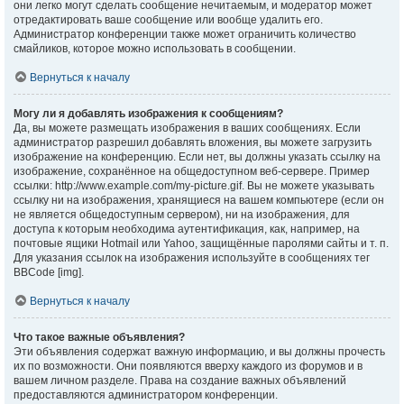
они легко могут сделать сообщение нечитаемым, и модератор может
отредактировать ваше сообщение или вообще удалить его.
Администратор конференции также может ограничить количество
смайликов, которое можно использовать в сообщении.
Вернуться к началу
Могу ли я добавлять изображения к сообщениям?
Да, вы можете размещать изображения в ваших сообщениях. Если
администратор разрешил добавлять вложения, вы можете загрузить
изображение на конференцию. Если нет, вы должны указать ссылку на
изображение, сохранённое на общедоступном веб-сервере. Пример
ссылки: http://www.example.com/my-picture.gif. Вы не можете указывать
ссылку ни на изображения, хранящиеся на вашем компьютере (если он
не является общедоступным сервером), ни на изображения, для
доступа к которым необходима аутентификация, как, например, на
почтовые ящики Hotmail или Yahoo, защищённые паролями сайты и т. п.
Для указания ссылок на изображения используйте в сообщениях тег
BBCode [img].
Вернуться к началу
Что такое важные объявления?
Эти объявления содержат важную информацию, и вы должны прочесть
их по возможности. Они появляются вверху каждого из форумов и в
вашем личном разделе. Права на создание важных объявлений
предоставляются администратором конференции.