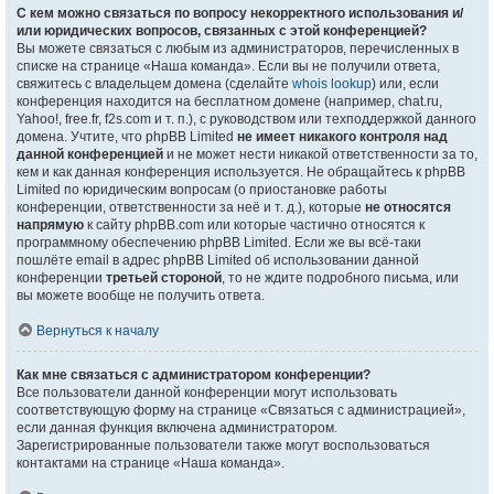
С кем можно связаться по вопросу некорректного использования и/
или юридических вопросов, связанных с этой конференцией?
Вы можете связаться с любым из администраторов, перечисленных в
списке на странице «Наша команда». Если вы не получили ответа,
свяжитесь с владельцем домена (сделайте
whois lookup
) или, если
конференция находится на бесплатном домене (например, chat.ru,
Yahoo!, free.fr, f2s.com и т. п.), с руководством или техподдержкой данного
домена. Учтите, что phpBB Limited
не имеет никакого контроля над
данной конференцией
и не может нести никакой ответственности за то,
кем и как данная конференция используется. Не обращайтесь к phpBB
Limited по юридическим вопросам (о приостановке работы
конференции, ответственности за неё и т. д.), которые
не относятся
напрямую
к сайту phpBB.com или которые частично относятся к
программному обеспечению phpBB Limited. Если же вы всё-таки
пошлёте email в адрес phpBB Limited об использовании данной
конференции
третьей стороной
, то не ждите подробного письма, или
вы можете вообще не получить ответа.
Вернуться к началу
Как мне связаться с администратором конференции?
Все пользователи данной конференции могут использовать
соответствующую форму на странице «Связаться с администрацией»,
если данная функция включена администратором.
Зарегистрированные пользователи также могут воспользоваться
контактами на странице «Наша команда».