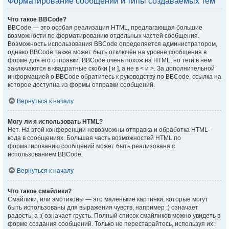
Форматирование сообщений и типы создаваемых тем
Что такое BBCode?
BBCode — это особая реализация HTML, предлагающая большие
возможности по форматированию отдельных частей сообщения.
Возможность использования BBCode определяется администратором,
однако BBCode также может быть отключён на уровне сообщения в
форме для его отправки. BBCode очень похож на HTML, но теги в нём
заключаются в квадратные скобки [ и ], а не в < и >. За дополнительной
информацией о BBCode обратитесь к руководству по BBCode, ссылка на
которое доступна из формы отправки сообщений.
Вернуться к началу
Могу ли я использовать HTML?
Нет. На этой конференции невозможны отправка и обработка HTML-
кода в сообщениях. Большая часть возможностей HTML по
форматированию сообщений может быть реализована с
использованием BBCode.
Вернуться к началу
Что такое смайлики?
Смайлики, или эмотиконы — это маленькие картинки, которые могут
быть использованы для выражения чувств, например :) означает
радость, а :( означает грусть. Полный список смайликов можно увидеть в
форме создания сообщений. Только не перестарайтесь, используя их: