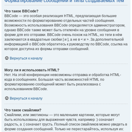
Форматирование сообщений и типы создаваемых тем
Что такое BBCode?
BBCode — это особая реализация HTML, предлагающая большие
возможности по форматированию отдельных частей сообщения.
Возможность использования BBCode определяется администратором,
однако BBCode также может быть отключён на уровне сообщения в
форме для его отправки. BBCode очень похож на HTML, но теги в нём
заключаются в квадратные скобки [ и ], а не в < и >. За дополнительной
информацией о BBCode обратитесь к руководству по BBCode, ссылка на
которое доступна из формы отправки сообщений.
Вернуться к началу
Могу ли я использовать HTML?
Нет. На этой конференции невозможны отправка и обработка HTML-
кода в сообщениях. Большая часть возможностей HTML по
форматированию сообщений может быть реализована с
использованием BBCode.
Вернуться к началу
Что такое смайлики?
Смайлики, или эмотиконы — это маленькие картинки, которые могут
быть использованы для выражения чувств, например :) означает
радость, а :( означает грусть. Полный список смайликов можно увидеть в
форме создания сообщений. Только не перестарайтесь, используя их: