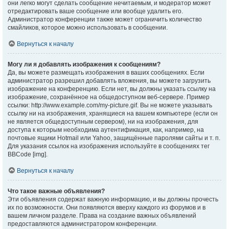
они легко могут сделать сообщение нечитаемым, и модератор может
отредактировать ваше сообщение или вообще удалить его.
Администратор конференции также может ограничить количество
смайликов, которое можно использовать в сообщении.
Вернуться к началу
Могу ли я добавлять изображения к сообщениям?
Да, вы можете размещать изображения в ваших сообщениях. Если
администратор разрешил добавлять вложения, вы можете загрузить
изображение на конференцию. Если нет, вы должны указать ссылку на
изображение, сохранённое на общедоступном веб-сервере. Пример
ссылки: http://www.example.com/my-picture.gif. Вы не можете указывать
ссылку ни на изображения, хранящиеся на вашем компьютере (если он
не является общедоступным сервером), ни на изображения, для
доступа к которым необходима аутентификация, как, например, на
почтовые ящики Hotmail или Yahoo, защищённые паролями сайты и т. п.
Для указания ссылок на изображения используйте в сообщениях тег
BBCode [img].
Вернуться к началу
Что такое важные объявления?
Эти объявления содержат важную информацию, и вы должны прочесть
их по возможности. Они появляются вверху каждого из форумов и в
вашем личном разделе. Права на создание важных объявлений
предоставляются администратором конференции.