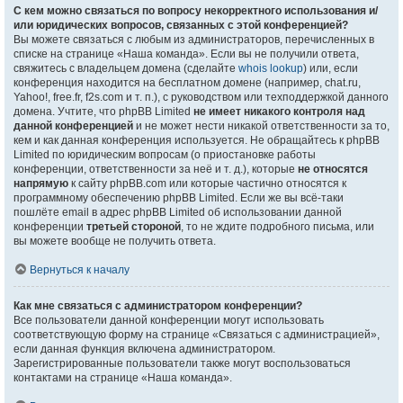
С кем можно связаться по вопросу некорректного использования и/
или юридических вопросов, связанных с этой конференцией?
Вы можете связаться с любым из администраторов, перечисленных в
списке на странице «Наша команда». Если вы не получили ответа,
свяжитесь с владельцем домена (сделайте
whois lookup
) или, если
конференция находится на бесплатном домене (например, chat.ru,
Yahoo!, free.fr, f2s.com и т. п.), с руководством или техподдержкой данного
домена. Учтите, что phpBB Limited
не имеет никакого контроля над
данной конференцией
и не может нести никакой ответственности за то,
кем и как данная конференция используется. Не обращайтесь к phpBB
Limited по юридическим вопросам (о приостановке работы
конференции, ответственности за неё и т. д.), которые
не относятся
напрямую
к сайту phpBB.com или которые частично относятся к
программному обеспечению phpBB Limited. Если же вы всё-таки
пошлёте email в адрес phpBB Limited об использовании данной
конференции
третьей стороной
, то не ждите подробного письма, или
вы можете вообще не получить ответа.
Вернуться к началу
Как мне связаться с администратором конференции?
Все пользователи данной конференции могут использовать
соответствующую форму на странице «Связаться с администрацией»,
если данная функция включена администратором.
Зарегистрированные пользователи также могут воспользоваться
контактами на странице «Наша команда».