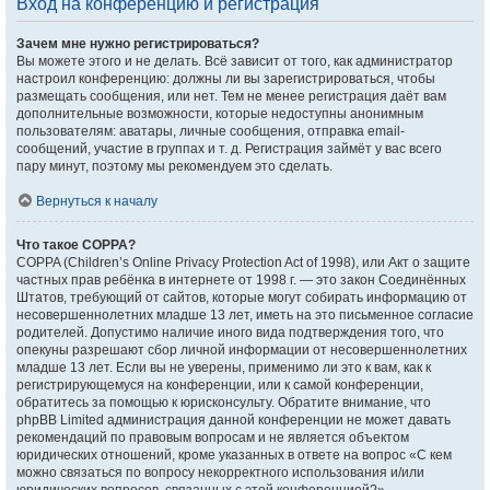
Вход на конференцию и регистрация
Зачем мне нужно регистрироваться?
Вы можете этого и не делать. Всё зависит от того, как администратор
настроил конференцию: должны ли вы зарегистрироваться, чтобы
размещать сообщения, или нет. Тем не менее регистрация даёт вам
дополнительные возможности, которые недоступны анонимным
пользователям: аватары, личные сообщения, отправка email-
сообщений, участие в группах и т. д. Регистрация займёт у вас всего
пару минут, поэтому мы рекомендуем это сделать.
Вернуться к началу
Что такое COPPA?
COPPA (Children’s Online Privacy Protection Act of 1998), или Акт о защите
частных прав ребёнка в интернете от 1998 г. — это закон Соединённых
Штатов, требующий от сайтов, которые могут собирать информацию от
несовершеннолетних младше 13 лет, иметь на это письменное согласие
родителей. Допустимо наличие иного вида подтверждения того, что
опекуны разрешают сбор личной информации от несовершеннолетних
младше 13 лет. Если вы не уверены, применимо ли это к вам, как к
регистрирующемуся на конференции, или к самой конференции,
обратитесь за помощью к юрисконсульту. Обратите внимание, что
phpBB Limited администрация данной конференции не может давать
рекомендаций по правовым вопросам и не является объектом
юридических отношений, кроме указанных в ответе на вопрос «С кем
можно связаться по вопросу некорректного использования и/или