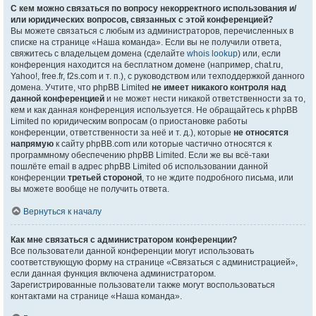
С кем можно связаться по вопросу некорректного использования и/
или юридических вопросов, связанных с этой конференцией?
Вы можете связаться с любым из администраторов, перечисленных в
списке на странице «Наша команда». Если вы не получили ответа,
свяжитесь с владельцем домена (сделайте
whois lookup
) или, если
конференция находится на бесплатном домене (например, chat.ru,
Yahoo!, free.fr, f2s.com и т. п.), с руководством или техподдержкой данного
домена. Учтите, что phpBB Limited
не имеет никакого контроля над
данной конференцией
и не может нести никакой ответственности за то,
кем и как данная конференция используется. Не обращайтесь к phpBB
Limited по юридическим вопросам (о приостановке работы
конференции, ответственности за неё и т. д.), которые
не относятся
напрямую
к сайту phpBB.com или которые частично относятся к
программному обеспечению phpBB Limited. Если же вы всё-таки
пошлёте email в адрес phpBB Limited об использовании данной
конференции
третьей стороной
, то не ждите подробного письма, или
вы можете вообще не получить ответа.
Вернуться к началу
Как мне связаться с администратором конференции?
Все пользователи данной конференции могут использовать
соответствующую форму на странице «Связаться с администрацией»,
если данная функция включена администратором.
Зарегистрированные пользователи также могут воспользоваться
контактами на странице «Наша команда».