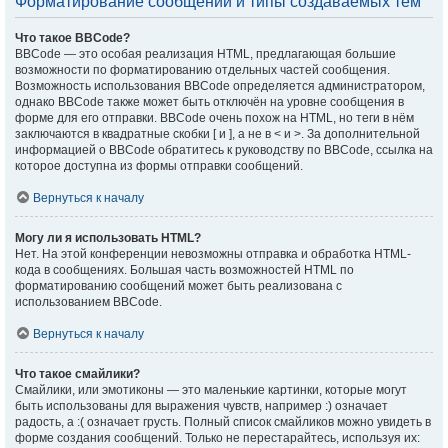
Форматирование сообщений и типы создаваемых тем
Что такое BBCode?
BBCode — это особая реализация HTML, предлагающая большие
возможности по форматированию отдельных частей сообщения.
Возможность использования BBCode определяется администратором,
однако BBCode также может быть отключён на уровне сообщения в
форме для его отправки. BBCode очень похож на HTML, но теги в нём
заключаются в квадратные скобки [ и ], а не в < и >. За дополнительной
информацией о BBCode обратитесь к руководству по BBCode, ссылка на
которое доступна из формы отправки сообщений.
Вернуться к началу
Могу ли я использовать HTML?
Нет. На этой конференции невозможны отправка и обработка HTML-
кода в сообщениях. Большая часть возможностей HTML по
форматированию сообщений может быть реализована с
использованием BBCode.
Вернуться к началу
Что такое смайлики?
Смайлики, или эмотиконы — это маленькие картинки, которые могут
быть использованы для выражения чувств, например :) означает
радость, а :( означает грусть. Полный список смайликов можно увидеть в
форме создания сообщений. Только не перестарайтесь, используя их: