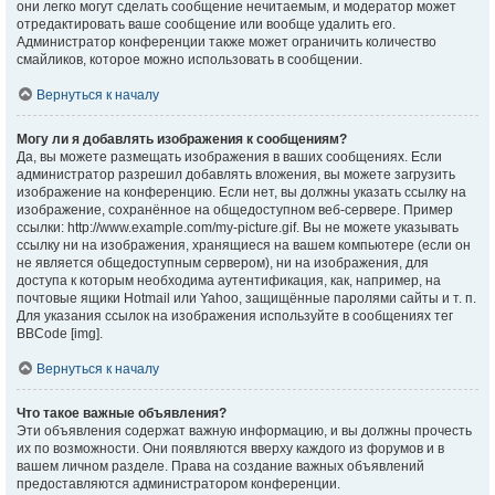
они легко могут сделать сообщение нечитаемым, и модератор может
отредактировать ваше сообщение или вообще удалить его.
Администратор конференции также может ограничить количество
смайликов, которое можно использовать в сообщении.
Вернуться к началу
Могу ли я добавлять изображения к сообщениям?
Да, вы можете размещать изображения в ваших сообщениях. Если
администратор разрешил добавлять вложения, вы можете загрузить
изображение на конференцию. Если нет, вы должны указать ссылку на
изображение, сохранённое на общедоступном веб-сервере. Пример
ссылки: http://www.example.com/my-picture.gif. Вы не можете указывать
ссылку ни на изображения, хранящиеся на вашем компьютере (если он
не является общедоступным сервером), ни на изображения, для
доступа к которым необходима аутентификация, как, например, на
почтовые ящики Hotmail или Yahoo, защищённые паролями сайты и т. п.
Для указания ссылок на изображения используйте в сообщениях тег
BBCode [img].
Вернуться к началу
Что такое важные объявления?
Эти объявления содержат важную информацию, и вы должны прочесть
их по возможности. Они появляются вверху каждого из форумов и в
вашем личном разделе. Права на создание важных объявлений
предоставляются администратором конференции.