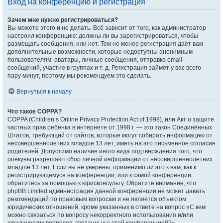
Вход на конференцию и регистрация
Зачем мне нужно регистрироваться?
Вы можете этого и не делать. Всё зависит от того, как администратор
настроил конференцию: должны ли вы зарегистрироваться, чтобы
размещать сообщения, или нет. Тем не менее регистрация даёт вам
дополнительные возможности, которые недоступны анонимным
пользователям: аватары, личные сообщения, отправка email-
сообщений, участие в группах и т. д. Регистрация займёт у вас всего
пару минут, поэтому мы рекомендуем это сделать.
Вернуться к началу
Что такое COPPA?
COPPA (Children’s Online Privacy Protection Act of 1998), или Акт о защите
частных прав ребёнка в интернете от 1998 г. — это закон Соединённых
Штатов, требующий от сайтов, которые могут собирать информацию от
несовершеннолетних младше 13 лет, иметь на это письменное согласие
родителей. Допустимо наличие иного вида подтверждения того, что
опекуны разрешают сбор личной информации от несовершеннолетних
младше 13 лет. Если вы не уверены, применимо ли это к вам, как к
регистрирующемуся на конференции, или к самой конференции,
обратитесь за помощью к юрисконсульту. Обратите внимание, что
phpBB Limited администрация данной конференции не может давать
рекомендаций по правовым вопросам и не является объектом
юридических отношений, кроме указанных в ответе на вопрос «С кем
можно связаться по вопросу некорректного использования и/или