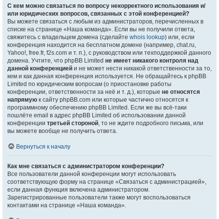
С кем можно связаться по вопросу некорректного использования и/
или юридических вопросов, связанных с этой конференцией?
Вы можете связаться с любым из администраторов, перечисленных в
списке на странице «Наша команда». Если вы не получили ответа,
свяжитесь с владельцем домена (сделайте
whois lookup
) или, если
конференция находится на бесплатном домене (например, chat.ru,
Yahoo!, free.fr, f2s.com и т. п.), с руководством или техподдержкой данного
домена. Учтите, что phpBB Limited
не имеет никакого контроля над
данной конференцией
и не может нести никакой ответственности за то,
кем и как данная конференция используется. Не обращайтесь к phpBB
Limited по юридическим вопросам (о приостановке работы
конференции, ответственности за неё и т. д.), которые
не относятся
напрямую
к сайту phpBB.com или которые частично относятся к
программному обеспечению phpBB Limited. Если же вы всё-таки
пошлёте email в адрес phpBB Limited об использовании данной
конференции
третьей стороной
, то не ждите подробного письма, или
вы можете вообще не получить ответа.
Вернуться к началу
Как мне связаться с администратором конференции?
Все пользователи данной конференции могут использовать
соответствующую форму на странице «Связаться с администрацией»,
если данная функция включена администратором.
Зарегистрированные пользователи также могут воспользоваться
контактами на странице «Наша команда».