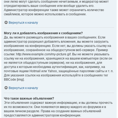
они легко могут сделать сообщение нечитаемым, и модератор может
отредактировать ваше сообщение или вообще удалить его.
Администратор конференции также может ограничить количество
смайликов, которое можно использовать в сообщении.
Вернуться к началу
Могу ли я добавлять изображения к сообщениям?
Да, вы можете размещать изображения в ваших сообщениях. Если
администратор разрешил добавлять вложения, вы можете загрузить
изображение на конференцию. Если нет, вы должны указать ссылку на
изображение, сохранённое на общедоступном веб-сервере. Пример
ссылки: http://www.example.com/my-picture.gif. Вы не можете указывать
ссылку ни на изображения, хранящиеся на вашем компьютере (если он
не является общедоступным сервером), ни на изображения, для
доступа к которым необходима аутентификация, как, например, на
почтовые ящики Hotmail или Yahoo, защищённые паролями сайты и т. п.
Для указания ссылок на изображения используйте в сообщениях тег
BBCode [img].
Вернуться к началу
Что такое важные объявления?
Эти объявления содержат важную информацию, и вы должны прочесть
их по возможности. Они появляются вверху каждого из форумов и в
вашем личном разделе. Права на создание важных объявлений
предоставляются администратором конференции.