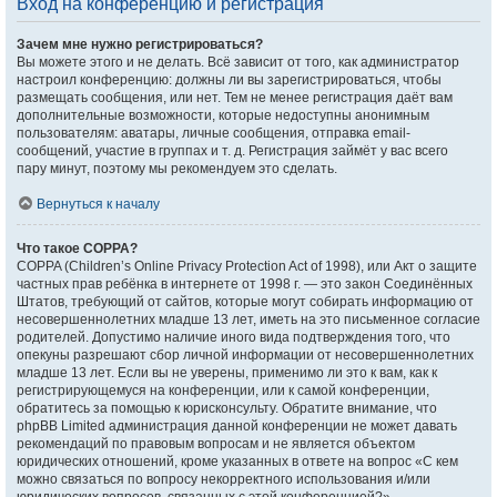
Вход на конференцию и регистрация
Зачем мне нужно регистрироваться?
Вы можете этого и не делать. Всё зависит от того, как администратор
настроил конференцию: должны ли вы зарегистрироваться, чтобы
размещать сообщения, или нет. Тем не менее регистрация даёт вам
дополнительные возможности, которые недоступны анонимным
пользователям: аватары, личные сообщения, отправка email-
сообщений, участие в группах и т. д. Регистрация займёт у вас всего
пару минут, поэтому мы рекомендуем это сделать.
Вернуться к началу
Что такое COPPA?
COPPA (Children’s Online Privacy Protection Act of 1998), или Акт о защите
частных прав ребёнка в интернете от 1998 г. — это закон Соединённых
Штатов, требующий от сайтов, которые могут собирать информацию от
несовершеннолетних младше 13 лет, иметь на это письменное согласие
родителей. Допустимо наличие иного вида подтверждения того, что
опекуны разрешают сбор личной информации от несовершеннолетних
младше 13 лет. Если вы не уверены, применимо ли это к вам, как к
регистрирующемуся на конференции, или к самой конференции,
обратитесь за помощью к юрисконсульту. Обратите внимание, что
phpBB Limited администрация данной конференции не может давать
рекомендаций по правовым вопросам и не является объектом
юридических отношений, кроме указанных в ответе на вопрос «С кем
можно связаться по вопросу некорректного использования и/или