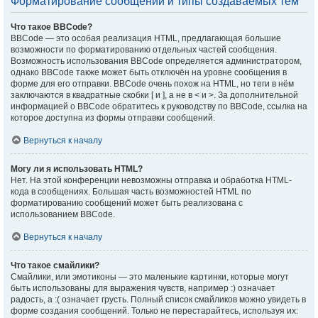
Форматирование сообщений и типы создаваемых тем
Что такое BBCode?
BBCode — это особая реализация HTML, предлагающая большие
возможности по форматированию отдельных частей сообщения.
Возможность использования BBCode определяется администратором,
однако BBCode также может быть отключён на уровне сообщения в
форме для его отправки. BBCode очень похож на HTML, но теги в нём
заключаются в квадратные скобки [ и ], а не в < и >. За дополнительной
информацией о BBCode обратитесь к руководству по BBCode, ссылка на
которое доступна из формы отправки сообщений.
Вернуться к началу
Могу ли я использовать HTML?
Нет. На этой конференции невозможны отправка и обработка HTML-
кода в сообщениях. Большая часть возможностей HTML по
форматированию сообщений может быть реализована с
использованием BBCode.
Вернуться к началу
Что такое смайлики?
Смайлики, или эмотиконы — это маленькие картинки, которые могут
быть использованы для выражения чувств, например :) означает
радость, а :( означает грусть. Полный список смайликов можно увидеть в
форме создания сообщений. Только не перестарайтесь, используя их: