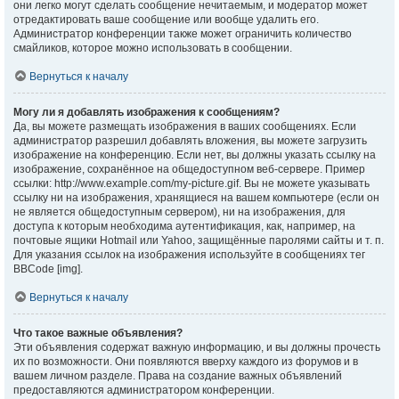
они легко могут сделать сообщение нечитаемым, и модератор может
отредактировать ваше сообщение или вообще удалить его.
Администратор конференции также может ограничить количество
смайликов, которое можно использовать в сообщении.
Вернуться к началу
Могу ли я добавлять изображения к сообщениям?
Да, вы можете размещать изображения в ваших сообщениях. Если
администратор разрешил добавлять вложения, вы можете загрузить
изображение на конференцию. Если нет, вы должны указать ссылку на
изображение, сохранённое на общедоступном веб-сервере. Пример
ссылки: http://www.example.com/my-picture.gif. Вы не можете указывать
ссылку ни на изображения, хранящиеся на вашем компьютере (если он
не является общедоступным сервером), ни на изображения, для
доступа к которым необходима аутентификация, как, например, на
почтовые ящики Hotmail или Yahoo, защищённые паролями сайты и т. п.
Для указания ссылок на изображения используйте в сообщениях тег
BBCode [img].
Вернуться к началу
Что такое важные объявления?
Эти объявления содержат важную информацию, и вы должны прочесть
их по возможности. Они появляются вверху каждого из форумов и в
вашем личном разделе. Права на создание важных объявлений
предоставляются администратором конференции.