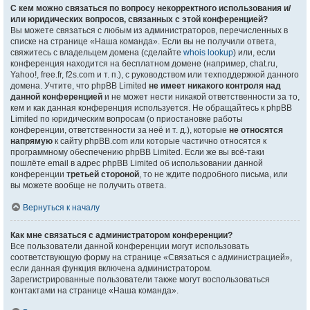
С кем можно связаться по вопросу некорректного использования и/
или юридических вопросов, связанных с этой конференцией?
Вы можете связаться с любым из администраторов, перечисленных в
списке на странице «Наша команда». Если вы не получили ответа,
свяжитесь с владельцем домена (сделайте
whois lookup
) или, если
конференция находится на бесплатном домене (например, chat.ru,
Yahoo!, free.fr, f2s.com и т. п.), с руководством или техподдержкой данного
домена. Учтите, что phpBB Limited
не имеет никакого контроля над
данной конференцией
и не может нести никакой ответственности за то,
кем и как данная конференция используется. Не обращайтесь к phpBB
Limited по юридическим вопросам (о приостановке работы
конференции, ответственности за неё и т. д.), которые
не относятся
напрямую
к сайту phpBB.com или которые частично относятся к
программному обеспечению phpBB Limited. Если же вы всё-таки
пошлёте email в адрес phpBB Limited об использовании данной
конференции
третьей стороной
, то не ждите подробного письма, или
вы можете вообще не получить ответа.
Вернуться к началу
Как мне связаться с администратором конференции?
Все пользователи данной конференции могут использовать
соответствующую форму на странице «Связаться с администрацией»,
если данная функция включена администратором.
Зарегистрированные пользователи также могут воспользоваться
контактами на странице «Наша команда».