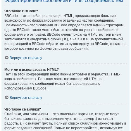
Форматирование сообщений и типы создаваемых тем
Что такое BBCode?
BBCode — это особая реализация HTML, предлагающая большие
возможности по форматированию отдельных частей сообщения.
Возможность использования BBCode определяется администратором,
однако BBCode также может быть отключён на уровне сообщения в
форме для его отправки. BBCode очень похож на HTML, но теги в нём
заключаются в квадратные скобки [ и ], а не в < и >. За дополнительной
информацией о BBCode обратитесь к руководству по BBCode, ссылка на
которое доступна из формы отправки сообщений.
Вернуться к началу
Могу ли я использовать HTML?
Нет. На этой конференции невозможны отправка и обработка HTML-
кода в сообщениях. Большая часть возможностей HTML по
форматированию сообщений может быть реализована с
использованием BBCode.
Вернуться к началу
Что такое смайлики?
Смайлики, или эмотиконы — это маленькие картинки, которые могут
быть использованы для выражения чувств, например :) означает
радость, а :( означает грусть. Полный список смайликов можно увидеть в
форме создания сообщений. Только не перестарайтесь, используя их: