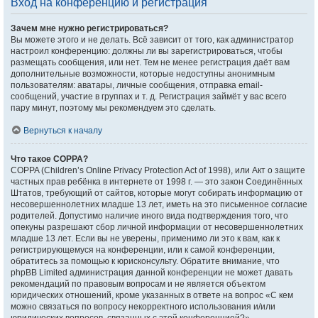
Вход на конференцию и регистрация
Зачем мне нужно регистрироваться?
Вы можете этого и не делать. Всё зависит от того, как администратор
настроил конференцию: должны ли вы зарегистрироваться, чтобы
размещать сообщения, или нет. Тем не менее регистрация даёт вам
дополнительные возможности, которые недоступны анонимным
пользователям: аватары, личные сообщения, отправка email-
сообщений, участие в группах и т. д. Регистрация займёт у вас всего
пару минут, поэтому мы рекомендуем это сделать.
Вернуться к началу
Что такое COPPA?
COPPA (Children’s Online Privacy Protection Act of 1998), или Акт о защите
частных прав ребёнка в интернете от 1998 г. — это закон Соединённых
Штатов, требующий от сайтов, которые могут собирать информацию от
несовершеннолетних младше 13 лет, иметь на это письменное согласие
родителей. Допустимо наличие иного вида подтверждения того, что
опекуны разрешают сбор личной информации от несовершеннолетних
младше 13 лет. Если вы не уверены, применимо ли это к вам, как к
регистрирующемуся на конференции, или к самой конференции,
обратитесь за помощью к юрисконсульту. Обратите внимание, что
phpBB Limited администрация данной конференции не может давать
рекомендаций по правовым вопросам и не является объектом
юридических отношений, кроме указанных в ответе на вопрос «С кем
можно связаться по вопросу некорректного использования и/или