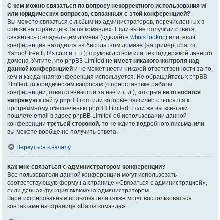
С кем можно связаться по вопросу некорректного использования и/
или юридических вопросов, связанных с этой конференцией?
Вы можете связаться с любым из администраторов, перечисленных в
списке на странице «Наша команда». Если вы не получили ответа,
свяжитесь с владельцем домена (сделайте
whois lookup
) или, если
конференция находится на бесплатном домене (например, chat.ru,
Yahoo!, free.fr, f2s.com и т. п.), с руководством или техподдержкой данного
домена. Учтите, что phpBB Limited
не имеет никакого контроля над
данной конференцией
и не может нести никакой ответственности за то,
кем и как данная конференция используется. Не обращайтесь к phpBB
Limited по юридическим вопросам (о приостановке работы
конференции, ответственности за неё и т. д.), которые
не относятся
напрямую
к сайту phpBB.com или которые частично относятся к
программному обеспечению phpBB Limited. Если же вы всё-таки
пошлёте email в адрес phpBB Limited об использовании данной
конференции
третьей стороной
, то не ждите подробного письма, или
вы можете вообще не получить ответа.
Вернуться к началу
Как мне связаться с администратором конференции?
Все пользователи данной конференции могут использовать
соответствующую форму на странице «Связаться с администрацией»,
если данная функция включена администратором.
Зарегистрированные пользователи также могут воспользоваться
контактами на странице «Наша команда».