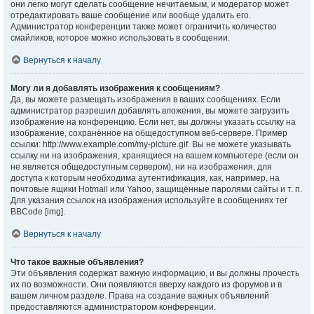
они легко могут сделать сообщение нечитаемым, и модератор может
отредактировать ваше сообщение или вообще удалить его.
Администратор конференции также может ограничить количество
смайликов, которое можно использовать в сообщении.
Вернуться к началу
Могу ли я добавлять изображения к сообщениям?
Да, вы можете размещать изображения в ваших сообщениях. Если
администратор разрешил добавлять вложения, вы можете загрузить
изображение на конференцию. Если нет, вы должны указать ссылку на
изображение, сохранённое на общедоступном веб-сервере. Пример
ссылки: http://www.example.com/my-picture.gif. Вы не можете указывать
ссылку ни на изображения, хранящиеся на вашем компьютере (если он
не является общедоступным сервером), ни на изображения, для
доступа к которым необходима аутентификация, как, например, на
почтовые ящики Hotmail или Yahoo, защищённые паролями сайты и т. п.
Для указания ссылок на изображения используйте в сообщениях тег
BBCode [img].
Вернуться к началу
Что такое важные объявления?
Эти объявления содержат важную информацию, и вы должны прочесть
их по возможности. Они появляются вверху каждого из форумов и в
вашем личном разделе. Права на создание важных объявлений
предоставляются администратором конференции.