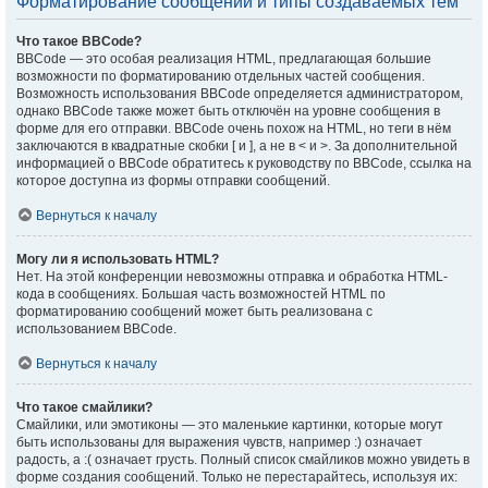
Форматирование сообщений и типы создаваемых тем
Что такое BBCode?
BBCode — это особая реализация HTML, предлагающая большие
возможности по форматированию отдельных частей сообщения.
Возможность использования BBCode определяется администратором,
однако BBCode также может быть отключён на уровне сообщения в
форме для его отправки. BBCode очень похож на HTML, но теги в нём
заключаются в квадратные скобки [ и ], а не в < и >. За дополнительной
информацией о BBCode обратитесь к руководству по BBCode, ссылка на
которое доступна из формы отправки сообщений.
Вернуться к началу
Могу ли я использовать HTML?
Нет. На этой конференции невозможны отправка и обработка HTML-
кода в сообщениях. Большая часть возможностей HTML по
форматированию сообщений может быть реализована с
использованием BBCode.
Вернуться к началу
Что такое смайлики?
Смайлики, или эмотиконы — это маленькие картинки, которые могут
быть использованы для выражения чувств, например :) означает
радость, а :( означает грусть. Полный список смайликов можно увидеть в
форме создания сообщений. Только не перестарайтесь, используя их: