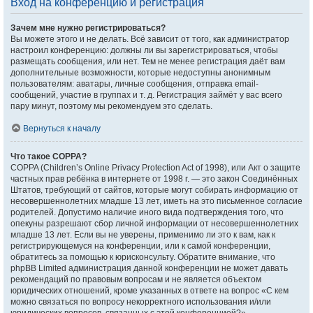
Вход на конференцию и регистрация
Зачем мне нужно регистрироваться?
Вы можете этого и не делать. Всё зависит от того, как администратор
настроил конференцию: должны ли вы зарегистрироваться, чтобы
размещать сообщения, или нет. Тем не менее регистрация даёт вам
дополнительные возможности, которые недоступны анонимным
пользователям: аватары, личные сообщения, отправка email-
сообщений, участие в группах и т. д. Регистрация займёт у вас всего
пару минут, поэтому мы рекомендуем это сделать.
Вернуться к началу
Что такое COPPA?
COPPA (Children’s Online Privacy Protection Act of 1998), или Акт о защите
частных прав ребёнка в интернете от 1998 г. — это закон Соединённых
Штатов, требующий от сайтов, которые могут собирать информацию от
несовершеннолетних младше 13 лет, иметь на это письменное согласие
родителей. Допустимо наличие иного вида подтверждения того, что
опекуны разрешают сбор личной информации от несовершеннолетних
младше 13 лет. Если вы не уверены, применимо ли это к вам, как к
регистрирующемуся на конференции, или к самой конференции,
обратитесь за помощью к юрисконсульту. Обратите внимание, что
phpBB Limited администрация данной конференции не может давать
рекомендаций по правовым вопросам и не является объектом
юридических отношений, кроме указанных в ответе на вопрос «С кем
можно связаться по вопросу некорректного использования и/или