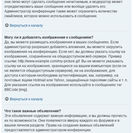
они легко могут сделать сообщение нечитаемым, и модератор может
отредактировать ваше сообщение или вообще удалить его.
Администратор конференции также может ограничить количество
смайликов, которое можно использовать в сообщении.
Вернуться к началу
Могу ли я добавлять изображения к сообщениям?
Да, вы можете размещать изображения в ваших сообщениях. Если
администратор разрешил добавлять вложения, вы можете загрузить
изображение на конференцию. Если нет, вы должны указать ссылку на
изображение, сохранённое на общедоступном веб-сервере. Пример
ссылки: http://www.example.com/my-picture.gif. Вы не можете указывать
ссылку ни на изображения, хранящиеся на вашем компьютере (если он
не является общедоступным сервером), ни на изображения, для
доступа к которым необходима аутентификация, как, например, на
почтовые ящики Hotmail или Yahoo, защищённые паролями сайты и т. п.
Для указания ссылок на изображения используйте в сообщениях тег
BBCode [img].
Вернуться к началу
Что такое важные объявления?
Эти объявления содержат важную информацию, и вы должны прочесть
их по возможности. Они появляются вверху каждого из форумов и в
вашем личном разделе. Права на создание важных объявлений
предоставляются администратором конференции.