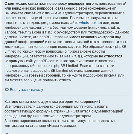
С кем можно связаться по вопросу некорректного использования и/
или юридических вопросов, связанных с этой конференцией?
Вы можете связаться с любым из администраторов, перечисленных в
списке на странице «Наша команда». Если вы не получили ответа,
свяжитесь с владельцем домена (сделайте
whois lookup
) или, если
конференция находится на бесплатном домене (например, chat.ru,
Yahoo!, free.fr, f2s.com и т. п.), с руководством или техподдержкой данного
домена. Учтите, что phpBB Limited
не имеет никакого контроля над
данной конференцией
и не может нести никакой ответственности за то,
кем и как данная конференция используется. Не обращайтесь к phpBB
Limited по юридическим вопросам (о приостановке работы
конференции, ответственности за неё и т. д.), которые
не относятся
напрямую
к сайту phpBB.com или которые частично относятся к
программному обеспечению phpBB Limited. Если же вы всё-таки
пошлёте email в адрес phpBB Limited об использовании данной
конференции
третьей стороной
, то не ждите подробного письма, или
вы можете вообще не получить ответа.
Вернуться к началу
Как мне связаться с администратором конференции?
Все пользователи данной конференции могут использовать
соответствующую форму на странице «Связаться с администрацией»,
если данная функция включена администратором.
Зарегистрированные пользователи также могут воспользоваться
контактами на странице «Наша команда».