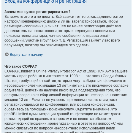
Вход на конференцию и регистрация
Зачем мне нужно регистрироваться?
Вы можете этого и не делать. Всё зависит от того, как администратор
настроил конференцию: должны ли вы зарегистрироваться, чтобы
размещать сообщения, или нет. Тем не менее регистрация даёт вам
дополнительные возможности, которые недоступны анонимным
пользователям: аватары, личные сообщения, отправка email-
сообщений, участие в группах и т. д. Регистрация займёт у вас всего
пару минут, поэтому мы рекомендуем это сделать.
Вернуться к началу
Что такое COPPA?
COPPA (Children’s Online Privacy Protection Act of 1998), или Акт о защите
частных прав ребёнка в интернете от 1998 г. — это закон Соединённых
Штатов, требующий от сайтов, которые могут собирать информацию от
несовершеннолетних младше 13 лет, иметь на это письменное согласие
родителей. Допустимо наличие иного вида подтверждения того, что
опекуны разрешают сбор личной информации от несовершеннолетних
младше 13 лет. Если вы не уверены, применимо ли это к вам, как к
регистрирующемуся на конференции, или к самой конференции,
обратитесь за помощью к юрисконсульту. Обратите внимание, что
phpBB Limited администрация данной конференции не может давать
рекомендаций по правовым вопросам и не является объектом
юридических отношений, кроме указанных в ответе на вопрос «С кем
можно связаться по вопросу некорректного использования и/или