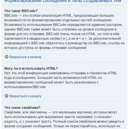
Форматирование сообщений и типы создаваемых тем
Что такое BBCode?
BBCode — это особая реализация HTML, предлагающая большие
возможности по форматированию отдельных частей сообщения.
Возможность использования BBCode определяется администратором,
однако BBCode также может быть отключён на уровне сообщения в
форме для его отправки. BBCode очень похож на HTML, но теги в нём
заключаются в квадратные скобки [ и ], а не в < и >. За дополнительной
информацией о BBCode обратитесь к руководству по BBCode, ссылка на
которое доступна из формы отправки сообщений.
Вернуться к началу
Могу ли я использовать HTML?
Нет. На этой конференции невозможны отправка и обработка HTML-
кода в сообщениях. Большая часть возможностей HTML по
форматированию сообщений может быть реализована с
использованием BBCode.
Вернуться к началу
Что такое смайлики?
Смайлики, или эмотиконы — это маленькие картинки, которые могут
быть использованы для выражения чувств, например :) означает
радость, а :( означает грусть. Полный список смайликов можно увидеть в
форме создания сообщений. Только не перестарайтесь, используя их: