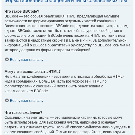
Форматирование сообщений и типы создаваемых тем
Что такое BBCode?
BBCode — это особая реализация HTML, предлагающая большие
возможности по форматированию отдельных частей сообщения.
Возможность использования BBCode определяется администратором,
однако BBCode также может быть отключён на уровне сообщения в
форме для его отправки. BBCode очень похож на HTML, но теги в нём
заключаются в квадратные скобки [ и ], а не в < и >. За дополнительной
информацией о BBCode обратитесь к руководству по BBCode, ссылка на
которое доступна из формы отправки сообщений.
Вернуться к началу
Могу ли я использовать HTML?
Нет. На этой конференции невозможны отправка и обработка HTML-
кода в сообщениях. Большая часть возможностей HTML по
форматированию сообщений может быть реализована с
использованием BBCode.
Вернуться к началу
Что такое смайлики?
Смайлики, или эмотиконы — это маленькие картинки, которые могут
быть использованы для выражения чувств, например :) означает
радость, а :( означает грусть. Полный список смайликов можно увидеть в
форме создания сообщений. Только не перестарайтесь, используя их: