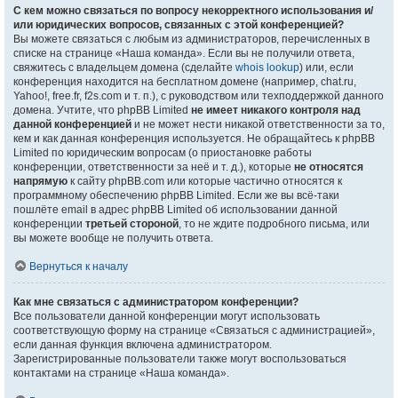
С кем можно связаться по вопросу некорректного использования и/
или юридических вопросов, связанных с этой конференцией?
Вы можете связаться с любым из администраторов, перечисленных в
списке на странице «Наша команда». Если вы не получили ответа,
свяжитесь с владельцем домена (сделайте
whois lookup
) или, если
конференция находится на бесплатном домене (например, chat.ru,
Yahoo!, free.fr, f2s.com и т. п.), с руководством или техподдержкой данного
домена. Учтите, что phpBB Limited
не имеет никакого контроля над
данной конференцией
и не может нести никакой ответственности за то,
кем и как данная конференция используется. Не обращайтесь к phpBB
Limited по юридическим вопросам (о приостановке работы
конференции, ответственности за неё и т. д.), которые
не относятся
напрямую
к сайту phpBB.com или которые частично относятся к
программному обеспечению phpBB Limited. Если же вы всё-таки
пошлёте email в адрес phpBB Limited об использовании данной
конференции
третьей стороной
, то не ждите подробного письма, или
вы можете вообще не получить ответа.
Вернуться к началу
Как мне связаться с администратором конференции?
Все пользователи данной конференции могут использовать
соответствующую форму на странице «Связаться с администрацией»,
если данная функция включена администратором.
Зарегистрированные пользователи также могут воспользоваться
контактами на странице «Наша команда».