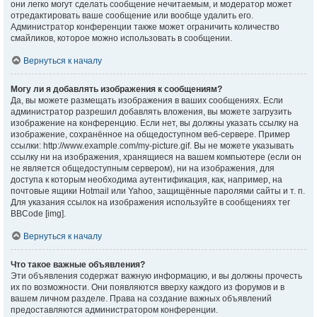
они легко могут сделать сообщение нечитаемым, и модератор может
отредактировать ваше сообщение или вообще удалить его.
Администратор конференции также может ограничить количество
смайликов, которое можно использовать в сообщении.
Вернуться к началу
Могу ли я добавлять изображения к сообщениям?
Да, вы можете размещать изображения в ваших сообщениях. Если
администратор разрешил добавлять вложения, вы можете загрузить
изображение на конференцию. Если нет, вы должны указать ссылку на
изображение, сохранённое на общедоступном веб-сервере. Пример
ссылки: http://www.example.com/my-picture.gif. Вы не можете указывать
ссылку ни на изображения, хранящиеся на вашем компьютере (если он
не является общедоступным сервером), ни на изображения, для
доступа к которым необходима аутентификация, как, например, на
почтовые ящики Hotmail или Yahoo, защищённые паролями сайты и т. п.
Для указания ссылок на изображения используйте в сообщениях тег
BBCode [img].
Вернуться к началу
Что такое важные объявления?
Эти объявления содержат важную информацию, и вы должны прочесть
их по возможности. Они появляются вверху каждого из форумов и в
вашем личном разделе. Права на создание важных объявлений
предоставляются администратором конференции.