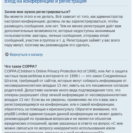
Вход на конференцию и регистрация
Зачем мне нужно регистрироваться?
Вы можете этого и не делать. Всё зависит от того, как администратор
настроил конференцию: должны ли вы зарегистрироваться, чтобы
размещать сообщения, или нет. Тем не менее регистрация даёт вам
дополнительные возможности, которые недоступны анонимным
пользователям: аватары, личные сообщения, отправка email-
сообщений, участие в группах и т. д. Регистрация займёт у вас всего
пару минут, поэтому мы рекомендуем это сделать.
Вернуться к началу
Что такое COPPA?
COPPA (Children’s Online Privacy Protection Act of 1998), или Акт о защите
частных прав ребёнка в интернете от 1998 г. — это закон Соединённых
Штатов, требующий от сайтов, которые могут собирать информацию от
несовершеннолетних младше 13 лет, иметь на это письменное согласие
родителей. Допустимо наличие иного вида подтверждения того, что
опекуны разрешают сбор личной информации от несовершеннолетних
младше 13 лет. Если вы не уверены, применимо ли это к вам, как к
регистрирующемуся на конференции, или к самой конференции,
обратитесь за помощью к юрисконсульту. Обратите внимание, что
phpBB Limited администрация данной конференции не может давать
рекомендаций по правовым вопросам и не является объектом
юридических отношений, кроме указанных в ответе на вопрос «С кем
можно связаться по вопросу некорректного использования и/или