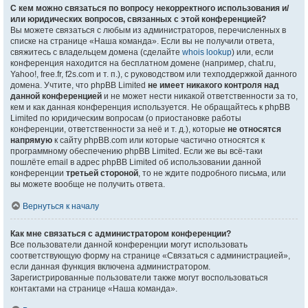
С кем можно связаться по вопросу некорректного использования и/
или юридических вопросов, связанных с этой конференцией?
Вы можете связаться с любым из администраторов, перечисленных в
списке на странице «Наша команда». Если вы не получили ответа,
свяжитесь с владельцем домена (сделайте
whois lookup
) или, если
конференция находится на бесплатном домене (например, chat.ru,
Yahoo!, free.fr, f2s.com и т. п.), с руководством или техподдержкой данного
домена. Учтите, что phpBB Limited
не имеет никакого контроля над
данной конференцией
и не может нести никакой ответственности за то,
кем и как данная конференция используется. Не обращайтесь к phpBB
Limited по юридическим вопросам (о приостановке работы
конференции, ответственности за неё и т. д.), которые
не относятся
напрямую
к сайту phpBB.com или которые частично относятся к
программному обеспечению phpBB Limited. Если же вы всё-таки
пошлёте email в адрес phpBB Limited об использовании данной
конференции
третьей стороной
, то не ждите подробного письма, или
вы можете вообще не получить ответа.
Вернуться к началу
Как мне связаться с администратором конференции?
Все пользователи данной конференции могут использовать
соответствующую форму на странице «Связаться с администрацией»,
если данная функция включена администратором.
Зарегистрированные пользователи также могут воспользоваться
контактами на странице «Наша команда».