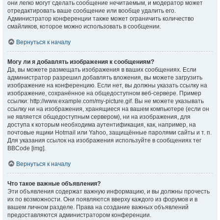
они легко могут сделать сообщение нечитаемым, и модератор может
отредактировать ваше сообщение или вообще удалить его.
Администратор конференции также может ограничить количество
смайликов, которое можно использовать в сообщении.
Вернуться к началу
Могу ли я добавлять изображения к сообщениям?
Да, вы можете размещать изображения в ваших сообщениях. Если
администратор разрешил добавлять вложения, вы можете загрузить
изображение на конференцию. Если нет, вы должны указать ссылку на
изображение, сохранённое на общедоступном веб-сервере. Пример
ссылки: http://www.example.com/my-picture.gif. Вы не можете указывать
ссылку ни на изображения, хранящиеся на вашем компьютере (если он
не является общедоступным сервером), ни на изображения, для
доступа к которым необходима аутентификация, как, например, на
почтовые ящики Hotmail или Yahoo, защищённые паролями сайты и т. п.
Для указания ссылок на изображения используйте в сообщениях тег
BBCode [img].
Вернуться к началу
Что такое важные объявления?
Эти объявления содержат важную информацию, и вы должны прочесть
их по возможности. Они появляются вверху каждого из форумов и в
вашем личном разделе. Права на создание важных объявлений
предоставляются администратором конференции.