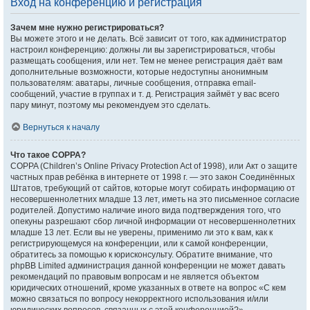
Вход на конференцию и регистрация
Зачем мне нужно регистрироваться?
Вы можете этого и не делать. Всё зависит от того, как администратор
настроил конференцию: должны ли вы зарегистрироваться, чтобы
размещать сообщения, или нет. Тем не менее регистрация даёт вам
дополнительные возможности, которые недоступны анонимным
пользователям: аватары, личные сообщения, отправка email-
сообщений, участие в группах и т. д. Регистрация займёт у вас всего
пару минут, поэтому мы рекомендуем это сделать.
Вернуться к началу
Что такое COPPA?
COPPA (Children’s Online Privacy Protection Act of 1998), или Акт о защите
частных прав ребёнка в интернете от 1998 г. — это закон Соединённых
Штатов, требующий от сайтов, которые могут собирать информацию от
несовершеннолетних младше 13 лет, иметь на это письменное согласие
родителей. Допустимо наличие иного вида подтверждения того, что
опекуны разрешают сбор личной информации от несовершеннолетних
младше 13 лет. Если вы не уверены, применимо ли это к вам, как к
регистрирующемуся на конференции, или к самой конференции,
обратитесь за помощью к юрисконсульту. Обратите внимание, что
phpBB Limited администрация данной конференции не может давать
рекомендаций по правовым вопросам и не является объектом
юридических отношений, кроме указанных в ответе на вопрос «С кем
можно связаться по вопросу некорректного использования и/или