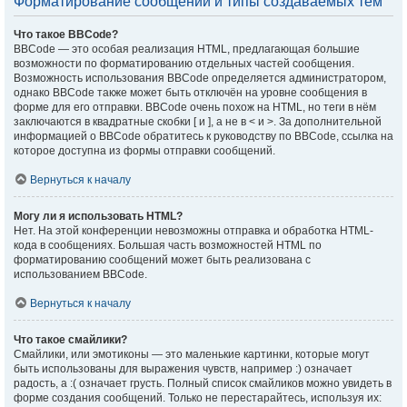
Форматирование сообщений и типы создаваемых тем
Что такое BBCode?
BBCode — это особая реализация HTML, предлагающая большие
возможности по форматированию отдельных частей сообщения.
Возможность использования BBCode определяется администратором,
однако BBCode также может быть отключён на уровне сообщения в
форме для его отправки. BBCode очень похож на HTML, но теги в нём
заключаются в квадратные скобки [ и ], а не в < и >. За дополнительной
информацией о BBCode обратитесь к руководству по BBCode, ссылка на
которое доступна из формы отправки сообщений.
Вернуться к началу
Могу ли я использовать HTML?
Нет. На этой конференции невозможны отправка и обработка HTML-
кода в сообщениях. Большая часть возможностей HTML по
форматированию сообщений может быть реализована с
использованием BBCode.
Вернуться к началу
Что такое смайлики?
Смайлики, или эмотиконы — это маленькие картинки, которые могут
быть использованы для выражения чувств, например :) означает
радость, а :( означает грусть. Полный список смайликов можно увидеть в
форме создания сообщений. Только не перестарайтесь, используя их: