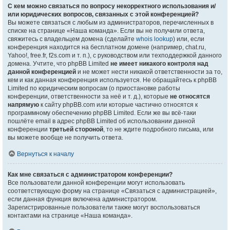
С кем можно связаться по вопросу некорректного использования и/
или юридических вопросов, связанных с этой конференцией?
Вы можете связаться с любым из администраторов, перечисленных в
списке на странице «Наша команда». Если вы не получили ответа,
свяжитесь с владельцем домена (сделайте
whois lookup
) или, если
конференция находится на бесплатном домене (например, chat.ru,
Yahoo!, free.fr, f2s.com и т. п.), с руководством или техподдержкой данного
домена. Учтите, что phpBB Limited
не имеет никакого контроля над
данной конференцией
и не может нести никакой ответственности за то,
кем и как данная конференция используется. Не обращайтесь к phpBB
Limited по юридическим вопросам (о приостановке работы
конференции, ответственности за неё и т. д.), которые
не относятся
напрямую
к сайту phpBB.com или которые частично относятся к
программному обеспечению phpBB Limited. Если же вы всё-таки
пошлёте email в адрес phpBB Limited об использовании данной
конференции
третьей стороной
, то не ждите подробного письма, или
вы можете вообще не получить ответа.
Вернуться к началу
Как мне связаться с администратором конференции?
Все пользователи данной конференции могут использовать
соответствующую форму на странице «Связаться с администрацией»,
если данная функция включена администратором.
Зарегистрированные пользователи также могут воспользоваться
контактами на странице «Наша команда».