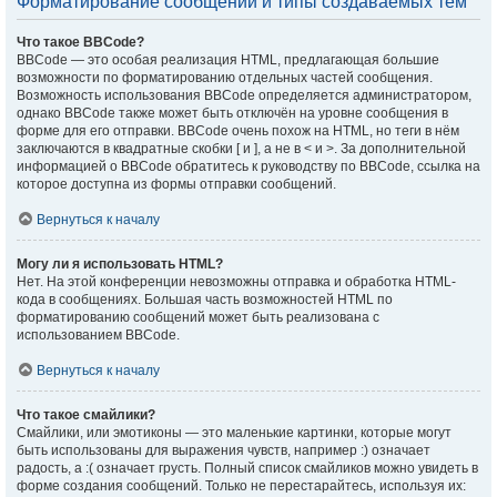
Форматирование сообщений и типы создаваемых тем
Что такое BBCode?
BBCode — это особая реализация HTML, предлагающая большие
возможности по форматированию отдельных частей сообщения.
Возможность использования BBCode определяется администратором,
однако BBCode также может быть отключён на уровне сообщения в
форме для его отправки. BBCode очень похож на HTML, но теги в нём
заключаются в квадратные скобки [ и ], а не в < и >. За дополнительной
информацией о BBCode обратитесь к руководству по BBCode, ссылка на
которое доступна из формы отправки сообщений.
Вернуться к началу
Могу ли я использовать HTML?
Нет. На этой конференции невозможны отправка и обработка HTML-
кода в сообщениях. Большая часть возможностей HTML по
форматированию сообщений может быть реализована с
использованием BBCode.
Вернуться к началу
Что такое смайлики?
Смайлики, или эмотиконы — это маленькие картинки, которые могут
быть использованы для выражения чувств, например :) означает
радость, а :( означает грусть. Полный список смайликов можно увидеть в
форме создания сообщений. Только не перестарайтесь, используя их: