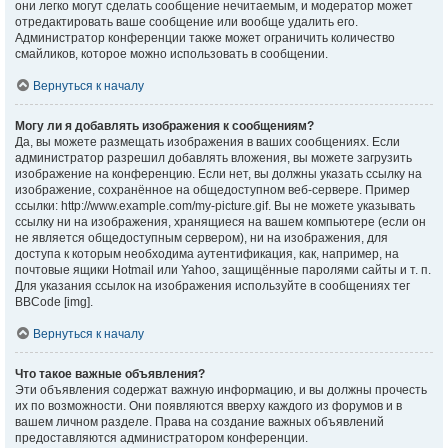
они легко могут сделать сообщение нечитаемым, и модератор может
отредактировать ваше сообщение или вообще удалить его.
Администратор конференции также может ограничить количество
смайликов, которое можно использовать в сообщении.
Вернуться к началу
Могу ли я добавлять изображения к сообщениям?
Да, вы можете размещать изображения в ваших сообщениях. Если
администратор разрешил добавлять вложения, вы можете загрузить
изображение на конференцию. Если нет, вы должны указать ссылку на
изображение, сохранённое на общедоступном веб-сервере. Пример
ссылки: http://www.example.com/my-picture.gif. Вы не можете указывать
ссылку ни на изображения, хранящиеся на вашем компьютере (если он
не является общедоступным сервером), ни на изображения, для
доступа к которым необходима аутентификация, как, например, на
почтовые ящики Hotmail или Yahoo, защищённые паролями сайты и т. п.
Для указания ссылок на изображения используйте в сообщениях тег
BBCode [img].
Вернуться к началу
Что такое важные объявления?
Эти объявления содержат важную информацию, и вы должны прочесть
их по возможности. Они появляются вверху каждого из форумов и в
вашем личном разделе. Права на создание важных объявлений
предоставляются администратором конференции.