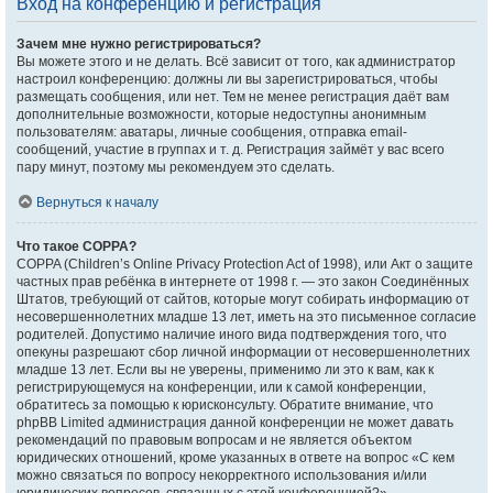
Вход на конференцию и регистрация
Зачем мне нужно регистрироваться?
Вы можете этого и не делать. Всё зависит от того, как администратор
настроил конференцию: должны ли вы зарегистрироваться, чтобы
размещать сообщения, или нет. Тем не менее регистрация даёт вам
дополнительные возможности, которые недоступны анонимным
пользователям: аватары, личные сообщения, отправка email-
сообщений, участие в группах и т. д. Регистрация займёт у вас всего
пару минут, поэтому мы рекомендуем это сделать.
Вернуться к началу
Что такое COPPA?
COPPA (Children’s Online Privacy Protection Act of 1998), или Акт о защите
частных прав ребёнка в интернете от 1998 г. — это закон Соединённых
Штатов, требующий от сайтов, которые могут собирать информацию от
несовершеннолетних младше 13 лет, иметь на это письменное согласие
родителей. Допустимо наличие иного вида подтверждения того, что
опекуны разрешают сбор личной информации от несовершеннолетних
младше 13 лет. Если вы не уверены, применимо ли это к вам, как к
регистрирующемуся на конференции, или к самой конференции,
обратитесь за помощью к юрисконсульту. Обратите внимание, что
phpBB Limited администрация данной конференции не может давать
рекомендаций по правовым вопросам и не является объектом
юридических отношений, кроме указанных в ответе на вопрос «С кем
можно связаться по вопросу некорректного использования и/или