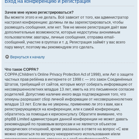
Вход на конференцию и регистрация
Зачем мне нужно регистрироваться?
Вы можете этого и не делать. Всё зависит от того, как администратор
настроил конференцию: должны ли вы зарегистрироваться, чтобы
размещать сообщения, или нет. Тем не менее регистрация даёт вам
дополнительные возможности, которые недоступны анонимным
пользователям: аватары, личные сообщения, отправка email-
сообщений, участие в группах и т. д. Регистрация займёт у вас всего
пару минут, поэтому мы рекомендуем это сделать.
Вернуться к началу
Что такое COPPA?
COPPA (Children’s Online Privacy Protection Act of 1998), или Акт о защите
частных прав ребёнка в интернете от 1998 г. — это закон Соединённых
Штатов, требующий от сайтов, которые могут собирать информацию от
несовершеннолетних младше 13 лет, иметь на это письменное согласие
родителей. Допустимо наличие иного вида подтверждения того, что
опекуны разрешают сбор личной информации от несовершеннолетних
младше 13 лет. Если вы не уверены, применимо ли это к вам, как к
регистрирующемуся на конференции, или к самой конференции,
обратитесь за помощью к юрисконсульту. Обратите внимание, что
phpBB Limited администрация данной конференции не может давать
рекомендаций по правовым вопросам и не является объектом
юридических отношений, кроме указанных в ответе на вопрос «С кем
можно связаться по вопросу некорректного использования и/или