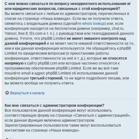
С кем можно связаться по вопросу некорректного использования и/
или юридических вопросов, связанных с этой конференцией?
Вы можете связаться с любым из администраторов, перечисленных в
списке на странице «Наша команда». Если вы не получили ответа,
свяжитесь с владельцем домена (сделайте
whois lookup
) или, если
конференция находится на бесплатном домене (например, chat.ru,
Yahoo!, free.fr, f2s.com и т. п.), с руководством или техподдержкой данного
домена. Учтите, что phpBB Limited
не имеет никакого контроля над
данной конференцией
и не может нести никакой ответственности за то,
кем и как данная конференция используется. Не обращайтесь к phpBB
Limited по юридическим вопросам (о приостановке работы
конференции, ответственности за неё и т. д.), которые
не относятся
напрямую
к сайту phpBB.com или которые частично относятся к
программному обеспечению phpBB Limited. Если же вы всё-таки
пошлёте email в адрес phpBB Limited об использовании данной
конференции
третьей стороной
, то не ждите подробного письма, или
вы можете вообще не получить ответа.
Вернуться к началу
Как мне связаться с администратором конференции?
Все пользователи данной конференции могут использовать
соответствующую форму на странице «Связаться с администрацией»,
если данная функция включена администратором.
Зарегистрированные пользователи также могут воспользоваться
контактами на странице «Наша команда».