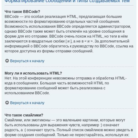
Форматирование сообщений и типы создаваемых тем
Что такое BBCode?
BBCode — это особая реализация HTML, предлагающая большие
возможности по форматированию отдельных частей сообщения.
Возможность использования BBCode определяется администратором,
однако BBCode также может быть отключён на уровне сообщения в
форме для его отправки. BBCode очень похож на HTML, но теги в нём
заключаются в квадратные скобки [ и ], а не в < и >. За дополнительной
информацией о BBCode обратитесь к руководству по BBCode, ссылка на
которое доступна из формы отправки сообщений.
Вернуться к началу
Могу ли я использовать HTML?
Нет. На этой конференции невозможны отправка и обработка HTML-
кода в сообщениях. Большая часть возможностей HTML по
форматированию сообщений может быть реализована с
использованием BBCode.
Вернуться к началу
Что такое смайлики?
Смайлики, или эмотиконы — это маленькие картинки, которые могут
быть использованы для выражения чувств, например :) означает
радость, а :( означает грусть. Полный список смайликов можно увидеть в
форме создания сообщений. Только не перестарайтесь, используя их: