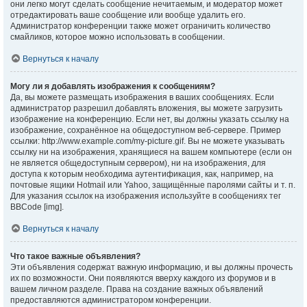
они легко могут сделать сообщение нечитаемым, и модератор может
отредактировать ваше сообщение или вообще удалить его.
Администратор конференции также может ограничить количество
смайликов, которое можно использовать в сообщении.
Вернуться к началу
Могу ли я добавлять изображения к сообщениям?
Да, вы можете размещать изображения в ваших сообщениях. Если
администратор разрешил добавлять вложения, вы можете загрузить
изображение на конференцию. Если нет, вы должны указать ссылку на
изображение, сохранённое на общедоступном веб-сервере. Пример
ссылки: http://www.example.com/my-picture.gif. Вы не можете указывать
ссылку ни на изображения, хранящиеся на вашем компьютере (если он
не является общедоступным сервером), ни на изображения, для
доступа к которым необходима аутентификация, как, например, на
почтовые ящики Hotmail или Yahoo, защищённые паролями сайты и т. п.
Для указания ссылок на изображения используйте в сообщениях тег
BBCode [img].
Вернуться к началу
Что такое важные объявления?
Эти объявления содержат важную информацию, и вы должны прочесть
их по возможности. Они появляются вверху каждого из форумов и в
вашем личном разделе. Права на создание важных объявлений
предоставляются администратором конференции.