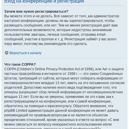
Вход на конференцию и регистрация
Зачем мне нужно регистрироваться?
Вы можете этого и не делать. Всё зависит от того, как администратор
настроил конференцию: должны ли вы зарегистрироваться, чтобы
размещать сообщения, или нет. Тем не менее регистрация даёт вам
дополнительные возможности, которые недоступны анонимным
пользователям: аватары, личные сообщения, отправка email-
сообщений, участие в группах и т. д. Регистрация займёт у вас всего
пару минут, поэтому мы рекомендуем это сделать.
Вернуться к началу
Что такое COPPA?
COPPA (Children’s Online Privacy Protection Act of 1998), или Акт о защите
частных прав ребёнка в интернете от 1998 г. — это закон Соединённых
Штатов, требующий от сайтов, которые могут собирать информацию от
несовершеннолетних младше 13 лет, иметь на это письменное согласие
родителей. Допустимо наличие иного вида подтверждения того, что
опекуны разрешают сбор личной информации от несовершеннолетних
младше 13 лет. Если вы не уверены, применимо ли это к вам, как к
регистрирующемуся на конференции, или к самой конференции,
обратитесь за помощью к юрисконсульту. Обратите внимание, что
phpBB Limited администрация данной конференции не может давать
рекомендаций по правовым вопросам и не является объектом
юридических отношений, кроме указанных в ответе на вопрос «С кем
можно связаться по вопросу некорректного использования и/или