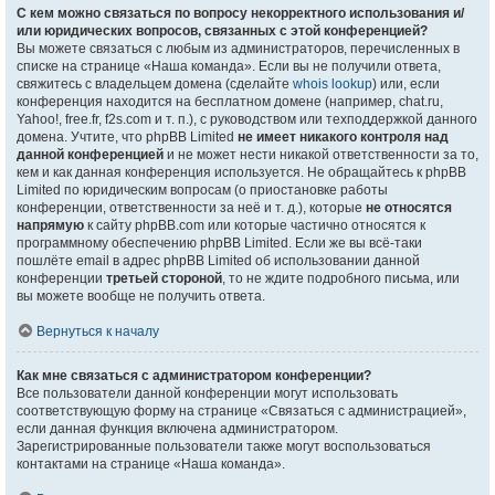
С кем можно связаться по вопросу некорректного использования и/
или юридических вопросов, связанных с этой конференцией?
Вы можете связаться с любым из администраторов, перечисленных в
списке на странице «Наша команда». Если вы не получили ответа,
свяжитесь с владельцем домена (сделайте
whois lookup
) или, если
конференция находится на бесплатном домене (например, chat.ru,
Yahoo!, free.fr, f2s.com и т. п.), с руководством или техподдержкой данного
домена. Учтите, что phpBB Limited
не имеет никакого контроля над
данной конференцией
и не может нести никакой ответственности за то,
кем и как данная конференция используется. Не обращайтесь к phpBB
Limited по юридическим вопросам (о приостановке работы
конференции, ответственности за неё и т. д.), которые
не относятся
напрямую
к сайту phpBB.com или которые частично относятся к
программному обеспечению phpBB Limited. Если же вы всё-таки
пошлёте email в адрес phpBB Limited об использовании данной
конференции
третьей стороной
, то не ждите подробного письма, или
вы можете вообще не получить ответа.
Вернуться к началу
Как мне связаться с администратором конференции?
Все пользователи данной конференции могут использовать
соответствующую форму на странице «Связаться с администрацией»,
если данная функция включена администратором.
Зарегистрированные пользователи также могут воспользоваться
контактами на странице «Наша команда».