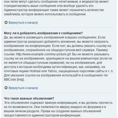
они легко могут сделать сообщение нечитаемым, и модератор может
отредактировать ваше сообщение или вообще удалить его.
Администратор конференции также может ограничить количество
смайликов, которое можно использовать в сообщении.
Вернуться к началу
Могу ли я добавлять изображения к сообщениям?
Да, вы можете размещать изображения в ваших сообщениях. Если
администратор разрешил добавлять вложения, вы можете загрузить
изображение на конференцию. Если нет, вы должны указать ссылку на
изображение, сохранённое на общедоступном веб-сервере. Пример
ссылки: http://www.example.com/my-picture.gif. Вы не можете указывать
ссылку ни на изображения, хранящиеся на вашем компьютере (если он
не является общедоступным сервером), ни на изображения, для
доступа к которым необходима аутентификация, как, например, на
почтовые ящики Hotmail или Yahoo, защищённые паролями сайты и т. п.
Для указания ссылок на изображения используйте в сообщениях тег
BBCode [img].
Вернуться к началу
Что такое важные объявления?
Эти объявления содержат важную информацию, и вы должны прочесть
их по возможности. Они появляются вверху каждого из форумов и в
вашем личном разделе. Права на создание важных объявлений
предоставляются администратором конференции.