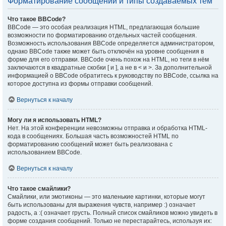
Форматирование сообщений и типы создаваемых тем
Что такое BBCode?
BBCode — это особая реализация HTML, предлагающая большие
возможности по форматированию отдельных частей сообщения.
Возможность использования BBCode определяется администратором,
однако BBCode также может быть отключён на уровне сообщения в
форме для его отправки. BBCode очень похож на HTML, но теги в нём
заключаются в квадратные скобки [ и ], а не в < и >. За дополнительной
информацией о BBCode обратитесь к руководству по BBCode, ссылка на
которое доступна из формы отправки сообщений.
Вернуться к началу
Могу ли я использовать HTML?
Нет. На этой конференции невозможны отправка и обработка HTML-
кода в сообщениях. Большая часть возможностей HTML по
форматированию сообщений может быть реализована с
использованием BBCode.
Вернуться к началу
Что такое смайлики?
Смайлики, или эмотиконы — это маленькие картинки, которые могут
быть использованы для выражения чувств, например :) означает
радость, а :( означает грусть. Полный список смайликов можно увидеть в
форме создания сообщений. Только не перестарайтесь, используя их: