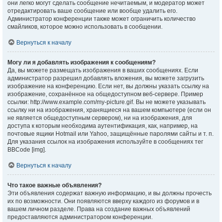
они легко могут сделать сообщение нечитаемым, и модератор может
отредактировать ваше сообщение или вообще удалить его.
Администратор конференции также может ограничить количество
смайликов, которое можно использовать в сообщении.
Вернуться к началу
Могу ли я добавлять изображения к сообщениям?
Да, вы можете размещать изображения в ваших сообщениях. Если
администратор разрешил добавлять вложения, вы можете загрузить
изображение на конференцию. Если нет, вы должны указать ссылку на
изображение, сохранённое на общедоступном веб-сервере. Пример
ссылки: http://www.example.com/my-picture.gif. Вы не можете указывать
ссылку ни на изображения, хранящиеся на вашем компьютере (если он
не является общедоступным сервером), ни на изображения, для
доступа к которым необходима аутентификация, как, например, на
почтовые ящики Hotmail или Yahoo, защищённые паролями сайты и т. п.
Для указания ссылок на изображения используйте в сообщениях тег
BBCode [img].
Вернуться к началу
Что такое важные объявления?
Эти объявления содержат важную информацию, и вы должны прочесть
их по возможности. Они появляются вверху каждого из форумов и в
вашем личном разделе. Права на создание важных объявлений
предоставляются администратором конференции.