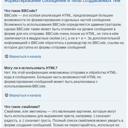
Форматирование сообщений и типы создаваемых тем
Что такое BBCode?
BBCode — это особая реализация HTML, предлагающая большие
возможности по форматированию отдельных частей сообщения.
Возможность использования BBCode определяется администратором,
однако BBCode также может быть отключён на уровне сообщения в
форме для его отправки. BBCode очень похож на HTML, но теги в нём
заключаются в квадратные скобки [ и ], а не в < и >. За дополнительной
информацией о BBCode обратитесь к руководству по BBCode, ссылка на
которое доступна из формы отправки сообщений.
Вернуться к началу
Могу ли я использовать HTML?
Нет. На этой конференции невозможны отправка и обработка HTML-
кода в сообщениях. Большая часть возможностей HTML по
форматированию сообщений может быть реализована с
использованием BBCode.
Вернуться к началу
Что такое смайлики?
Смайлики, или эмотиконы — это маленькие картинки, которые могут
быть использованы для выражения чувств, например :) означает
радость, а :( означает грусть. Полный список смайликов можно увидеть в
форме создания сообщений. Только не перестарайтесь, используя их: