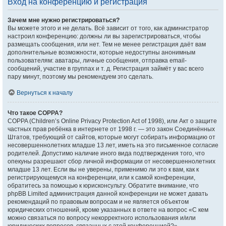
Вход на конференцию и регистрация
Зачем мне нужно регистрироваться?
Вы можете этого и не делать. Всё зависит от того, как администратор
настроил конференцию: должны ли вы зарегистрироваться, чтобы
размещать сообщения, или нет. Тем не менее регистрация даёт вам
дополнительные возможности, которые недоступны анонимным
пользователям: аватары, личные сообщения, отправка email-
сообщений, участие в группах и т. д. Регистрация займёт у вас всего
пару минут, поэтому мы рекомендуем это сделать.
Вернуться к началу
Что такое COPPA?
COPPA (Children’s Online Privacy Protection Act of 1998), или Акт о защите
частных прав ребёнка в интернете от 1998 г. — это закон Соединённых
Штатов, требующий от сайтов, которые могут собирать информацию от
несовершеннолетних младше 13 лет, иметь на это письменное согласие
родителей. Допустимо наличие иного вида подтверждения того, что
опекуны разрешают сбор личной информации от несовершеннолетних
младше 13 лет. Если вы не уверены, применимо ли это к вам, как к
регистрирующемуся на конференции, или к самой конференции,
обратитесь за помощью к юрисконсульту. Обратите внимание, что
phpBB Limited администрация данной конференции не может давать
рекомендаций по правовым вопросам и не является объектом
юридических отношений, кроме указанных в ответе на вопрос «С кем
можно связаться по вопросу некорректного использования и/или