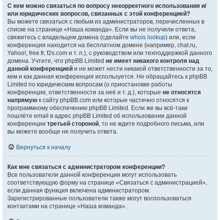
С кем можно связаться по вопросу некорректного использования и/
или юридических вопросов, связанных с этой конференцией?
Вы можете связаться с любым из администраторов, перечисленных в
списке на странице «Наша команда». Если вы не получили ответа,
свяжитесь с владельцем домена (сделайте
whois lookup
) или, если
конференция находится на бесплатном домене (например, chat.ru,
Yahoo!, free.fr, f2s.com и т. п.), с руководством или техподдержкой данного
домена. Учтите, что phpBB Limited
не имеет никакого контроля над
данной конференцией
и не может нести никакой ответственности за то,
кем и как данная конференция используется. Не обращайтесь к phpBB
Limited по юридическим вопросам (о приостановке работы
конференции, ответственности за неё и т. д.), которые
не относятся
напрямую
к сайту phpBB.com или которые частично относятся к
программному обеспечению phpBB Limited. Если же вы всё-таки
пошлёте email в адрес phpBB Limited об использовании данной
конференции
третьей стороной
, то не ждите подробного письма, или
вы можете вообще не получить ответа.
Вернуться к началу
Как мне связаться с администратором конференции?
Все пользователи данной конференции могут использовать
соответствующую форму на странице «Связаться с администрацией»,
если данная функция включена администратором.
Зарегистрированные пользователи также могут воспользоваться
контактами на странице «Наша команда».