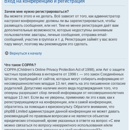
Вход на конференцию и регистрация
Зачем мне нужно регистрироваться?
Вы можете этого и не делать. Всё зависит от того, как администратор
настроил конференцию: должны ли вы зарегистрироваться, чтобы
размещать сообщения, или нет. Тем не менее регистрация даёт вам
дополнительные возможности, которые недоступны анонимным
пользователям: аватары, личные сообщения, отправка email-
сообщений, участие в группах и т. д. Регистрация займёт у вас всего
пару минут, поэтому мы рекомендуем это сделать.
Вернуться к началу
Что такое COPPA?
COPPA (Children’s Online Privacy Protection Act of 1998), или Акт о защите
частных прав ребёнка в интернете от 1998 г. — это закон Соединённых
Штатов, требующий от сайтов, которые могут собирать информацию от
несовершеннолетних младше 13 лет, иметь на это письменное согласие
родителей. Допустимо наличие иного вида подтверждения того, что
опекуны разрешают сбор личной информации от несовершеннолетних
младше 13 лет. Если вы не уверены, применимо ли это к вам, как к
регистрирующемуся на конференции, или к самой конференции,
обратитесь за помощью к юрисконсульту. Обратите внимание, что
phpBB Limited администрация данной конференции не может давать
рекомендаций по правовым вопросам и не является объектом
юридических отношений, кроме указанных в ответе на вопрос «С кем
можно связаться по вопросу некорректного использования и/или