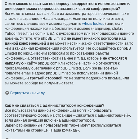
С кем можно связаться по вопросу некорректного использования и/
или юридических вопросов, связанных с этой конференцией?
Вы можете связаться с любым из администраторов, перечисленных в
списке на странице «Наша команда». Если вы не получили ответа,
свяжитесь с владельцем домена (сделайте
whois lookup
) или, если
конференция находится на бесплатном домене (например, chat.ru,
Yahoo!, free.fr, f2s.com и т. п.), с руководством или техподдержкой данного
домена. Учтите, что phpBB Limited
не имеет никакого контроля над
данной конференцией
и не может нести никакой ответственности за то,
кем и как данная конференция используется. Не обращайтесь к phpBB
Limited по юридическим вопросам (о приостановке работы
конференции, ответственности за неё и т. д.), которые
не относятся
напрямую
к сайту phpBB.com или которые частично относятся к
программному обеспечению phpBB Limited. Если же вы всё-таки
пошлёте email в адрес phpBB Limited об использовании данной
конференции
третьей стороной
, то не ждите подробного письма, или
вы можете вообще не получить ответа.
Вернуться к началу
Как мне связаться с администратором конференции?
Все пользователи данной конференции могут использовать
соответствующую форму на странице «Связаться с администрацией»,
если данная функция включена администратором.
Зарегистрированные пользователи также могут воспользоваться
контактами на странице «Наша команда».