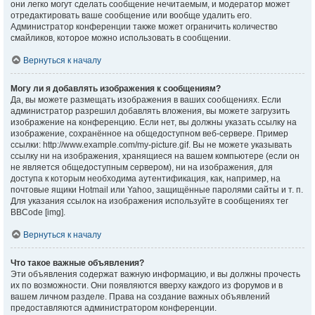
они легко могут сделать сообщение нечитаемым, и модератор может
отредактировать ваше сообщение или вообще удалить его.
Администратор конференции также может ограничить количество
смайликов, которое можно использовать в сообщении.
Вернуться к началу
Могу ли я добавлять изображения к сообщениям?
Да, вы можете размещать изображения в ваших сообщениях. Если
администратор разрешил добавлять вложения, вы можете загрузить
изображение на конференцию. Если нет, вы должны указать ссылку на
изображение, сохранённое на общедоступном веб-сервере. Пример
ссылки: http://www.example.com/my-picture.gif. Вы не можете указывать
ссылку ни на изображения, хранящиеся на вашем компьютере (если он
не является общедоступным сервером), ни на изображения, для
доступа к которым необходима аутентификация, как, например, на
почтовые ящики Hotmail или Yahoo, защищённые паролями сайты и т. п.
Для указания ссылок на изображения используйте в сообщениях тег
BBCode [img].
Вернуться к началу
Что такое важные объявления?
Эти объявления содержат важную информацию, и вы должны прочесть
их по возможности. Они появляются вверху каждого из форумов и в
вашем личном разделе. Права на создание важных объявлений
предоставляются администратором конференции.