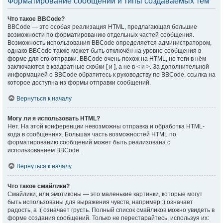
Форматирование сообщений и типы создаваемых тем
Что такое BBCode?
BBCode — это особая реализация HTML, предлагающая большие
возможности по форматированию отдельных частей сообщения.
Возможность использования BBCode определяется администратором,
однако BBCode также может быть отключён на уровне сообщения в
форме для его отправки. BBCode очень похож на HTML, но теги в нём
заключаются в квадратные скобки [ и ], а не в < и >. За дополнительной
информацией о BBCode обратитесь к руководству по BBCode, ссылка на
которое доступна из формы отправки сообщений.
Вернуться к началу
Могу ли я использовать HTML?
Нет. На этой конференции невозможны отправка и обработка HTML-
кода в сообщениях. Большая часть возможностей HTML по
форматированию сообщений может быть реализована с
использованием BBCode.
Вернуться к началу
Что такое смайлики?
Смайлики, или эмотиконы — это маленькие картинки, которые могут
быть использованы для выражения чувств, например :) означает
радость, а :( означает грусть. Полный список смайликов можно увидеть в
форме создания сообщений. Только не перестарайтесь, используя их: