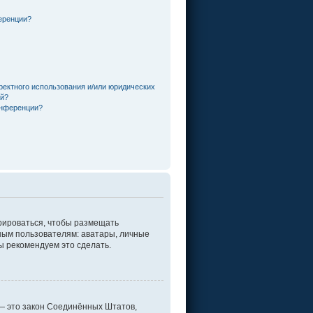
еренции?
ректного использования и/или юридических
ей?
онференции?
трироваться, чтобы размещать
ным пользователям: аватары, личные
мы рекомендуем это сделать.
г. — это закон Соединённых Штатов,