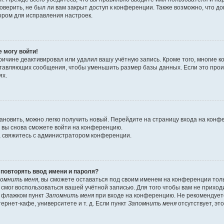
оверить, не был ли вам закрыт доступ к конференции. Также возможно, что 
ором для исправления настроек.
е могу войти!
ричине деактивировал или удалил вашу учётную запись. Кроме того, многие
ставляющих сообщения, чтобы уменьшить размер базы данных. Если это про
ях.
тановить, можно легко получить новый. Перейдите на страницу входа на кон
о вы снова сможете войти на конференцию.
, свяжитесь с администратором конференции.
повторять ввод имени и пароля?
омнить меня
, вы сможете оставаться под своим именем на конференции тол
е смог воспользоваться вашей учётной записью. Для того чтобы вам не прихо
ь флажком пункт
Запомнить меня
при входе на конференцию. Не рекомендует
ернет-кафе, университете и т. д. Если пункт
Запомнить меня
отсутствует, эт