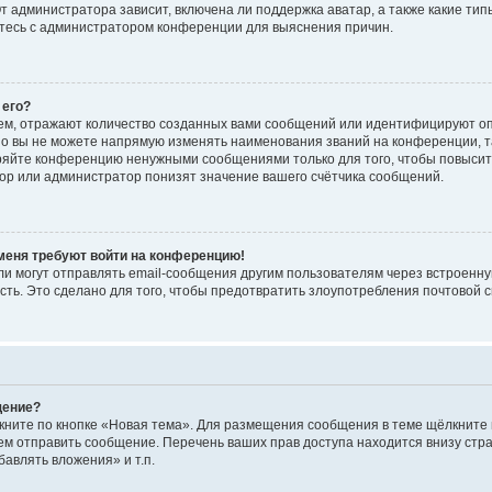
 администратора зависит, включена ли поддержка аватар, а также какие тип
итесь с администратором конференции для выяснения причин.
 его?
ем, отражают количество созданных вами сообщений или идентифицируют о
о вы не можете напрямую изменять наименования званий на конференции, та
ряйте конференцию ненужными сообщениями только для того, чтобы повысит
ор или администратор понизят значение вашего счётчика сообщений.
 меня требуют войти на конференцию!
и могут отправлять email-сообщения другим пользователям через встроенну
сть. Это сделано для того, чтобы предотвратить злоупотребления почтовой
щение?
кните по кнопке «Новая тема». Для размещения сообщения в теме щёлкните 
ем отправить сообщение. Перечень ваших прав доступа находится внизу ст
авлять вложения» и т.п.