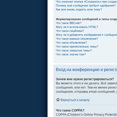
Что означает кнопка «Сохранить» при созда
Почему моё сообщение требует одобрения?
Как мне вновь поднять мою тему?
Форматирование сообщений и типы созд
Что такое BBCode?
Могу ли я использовать HTML?
Что такое смайлики?
Могу ли я добавлять изображения к сообщен
Что такое важные объявления?
Что такое объявления?
Что такое прилепленные темы?
Что такое закрытые темы?
Что такое значки тем?
Вход на конференцию и регис
Зачем мне нужно регистрироваться?
Вы можете этого и не делать. Всё зави
сообщения, или нет. Тем не менее рег
сообщения, отправка email-сообщений, уч
Вернуться к началу
Что такое COPPA?
COPPA (Children’s Online Privacy Protec