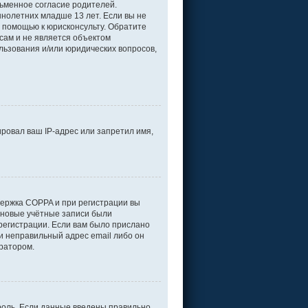
ьменное согласие родителей.
нолетних младше 13 лет. Если вы не
а помощью к юрисконсульту. Обратите
сам и не является объектом
льзования и/или юридических вопросов,
ровал ваш IP-адрес или запретил имя,
держка COPPA и при регистрации вы
е новые учётные записи были
регистрации. Если вам было прислано
и неправильный адрес email либо он
тратором.
роль. Если данные введены правильно,