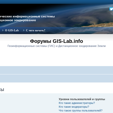
О GIS-Lab
С чего начать?
Форумы GIS-Lab.info
Геоинформационные системы (ГИС) и Дистанционное зондирование Земли
сы
Уровни пользователей и группы
Кто такие администраторы?
Кто такие модераторы?
Что такое группы пользователей?