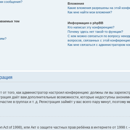
нии сообщения?
Вложения
Какие вложения разрешены на этой конф
Как мне найти мои вложения?
аваемых тем
Информация о phpBB
Кто написал эту конференцию?
Почему здесь нет такой-то функции?
С кем можно связаться по вопросу некор
иям?
вопросов, связанных с этой конференци
Как мне связаться с администратором к
трация
сит от того, как администратор настроил конференцию: должны ли вы зарегис
истрация даёт вам дополнительные возможности, которые недоступны аноним
астие в группах и т. д. Регистрация займёт у вас всего пару минут, поэтому 
tion Act of 1998), или Акт о защите частных прав ребёнка в интернете от 1998 