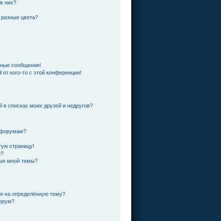
 в них?
 разные цвета?
чные сообщения!
 от кого-то с этой конференции!
й в списках моих друзей и недругов?
и форумам?
тую страницу!
и?
ные мной темы?
ся на определённую тему?
форум?