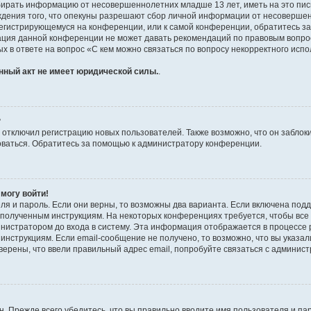
бирать информацию от несовершеннолетних младше 13 лет, иметь на это пис
ждения того, что опекуны разрешают сбор личной информации от несовершен
к регистрирующемуся на конференции, или к самой конференции, обратитесь з
рация данной конференции не может давать рекомендаций по правовым вопро
х в ответе на вопрос «С кем можно связаться по вопросу некорректного испо
нный акт не имеет юридической силы.
.
?
тключил регистрацию новых пользователей. Также возможно, что он заблоки
оваться. Обратитесь за помощью к администратору конференции.
 могу войти!
ля и пароль. Если они верны, то возможны два варианта. Если включена под
те полученным инструкциям. На некоторых конференциях требуется, чтобы вс
нистратором до входа в систему. Эта информация отображается в процессе 
инструкциям. Если email-сообщение не получено, то возможно, что вы указал
верены, что ввели правильный адрес email, попробуйте связаться с админис
. Прежде всего убедитесь, что вы правильно вводите имя пользователя и па