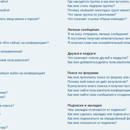
войти!
Где находятся группы и как мне вступить
Как мне стать лидером группы?
 войти!
Почему названия некоторых групп имеют
Что такое группа по умолчанию?
ять ввод имени и пароля?
Что означает ссылка «Наша команда»?
Личные сообщения
Я не могу отправить личные сообщения!
Я постоянно получаю нежелательные ли
ке «Кто сейчас на конференции»?
Я получил спам или оскорбительный email
 неправильное!
Друзья и недруги
Что означают списки друзей и недругов?
енем пользователя?
Как мне добавлять/удалять пользователе
Поиск по форумам
требуют войти на конференцию!
Как мне выполнить поиск по форуму ил
Почему мой поиск не даёт результатов?
В результате моего поиска я получил пус
Как мне найти пользователя конференци
ение?
Как мне найти свои сообщения и создан
нию?
Подписки и закладки
в ответа?
Чем закладки отличаются от подписок?
Как мне сделать закладку или подписать
?
Как мне подписаться на определённый 
Как мне отказаться от подписки?
тору?