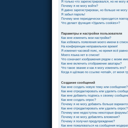
Я только что зарегистрировался, но не могу 
Почему я не могу войти?
Я давно зарегистрирован, но больше не могу
Я забыл пароль!
Почему мне периодически приходится повтор
Что делает функция «Удалить cookies»?
Параметры и настройки пользователя
Как мне изменить мои настройки?
Как избежать появления моего имени в спис
На конференции неправильное время!
Я изменил часовой пояс, но время всё равно
Моего языка нет в списке!
Что означают изображения рядом с моим им
Как мне включить отображение аватары?
Что такое звание и как я могу изменить его?
Когда я щёлкаю по ссылке «email», от меня 
Создание сообщений
Как мне создать новую тему или сообщение?
Как мне отредактировать или удалить сообщ
Как мне добавить подпись к своему сообще
Как мне создать опрос?
Почему я не могу добавить больше варианто
Как мне отредактировать или удалить опрос?
Почему мне недоступны некоторые форумы
Почему я не могу добавлять вложения?
Почему я получил предупреждение?
Как мне пожаловаться на сообщения модера