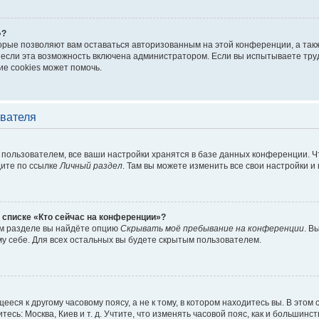
»?
торые позволяют вам оставаться авторизованным на этой конференции, а такж
если эта возможность включена администратором. Если вы испытываете труд
е cookies может помочь.
ователя
пользователем, все ваши настройки хранятся в базе данных конференции. Ч
дите по ссылке
Личный раздел
. Там вы можете изменить все свои настройки и
 списке «Кто сейчас на конференции»?
ом разделе вы найдёте опцию
Скрывать моё пребывание на конференции
. В
у себе. Для всех остальных вы будете скрытым пользователем.
еся к другому часовому поясу, а не к тому, в котором находитесь вы. В этом
тесь: Москва, Киев и т. д. Учтите, что изменять часовой пояс, как и большинст