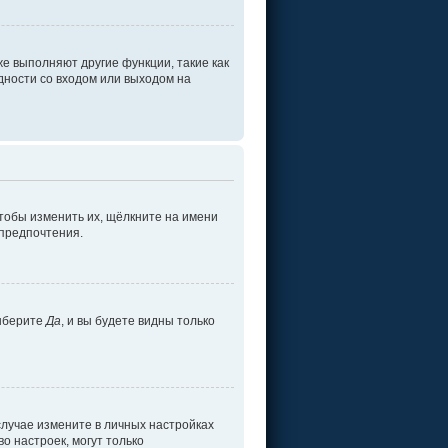
е выполняют другие функции, такие как
ности со входом или выходом на
тобы изменить их, щёлкните на имени
 предпочтения.
ыберите
Да
, и вы будете видны только
 случае измените в личных настройках
во настроек, могут только