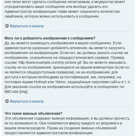
они легко могут сделать сообщение нечитаемым, и модератор может
отредактировать ваше сообщение или вообще удалить его.
Администратор конференции также может ограничить количество
смайликов, которое можно использовать в сообщении.
Вернуться к началу
Могу ли я добавлять изображения к сообщениям?
Да, вы можете размещать изображения в ваших сообщениях. Если
администратор разрешил добавлять вложения, вы можете загрузить
изображение на конференцию. Если нет, вы должны указать ссылку на
изображение, сохранённое на общедоступном веб-сервере. Пример
ссылки: http://www.example.com/my-picture.gif. Вы не можете указывать
ссылку ни на изображения, хранящиеся на вашем компьютере (если он
не является общедоступным сервером), ни на изображения, для
доступа к которым необходима аутентификация, как, например, на
почтовые ящики Hotmail или Yahoo, защищённые паролями сайты и т. п.
Для указания ссылок на изображения используйте в сообщениях тег
BBCode [img].
Вернуться к началу
Что такое важные объявления?
Эти объявления содержат важную информацию, и вы должны прочесть
их по возможности. Они появляются вверху каждого из форумов и в
вашем личном разделе. Права на создание важных объявлений
предоставляются администратором конференции.