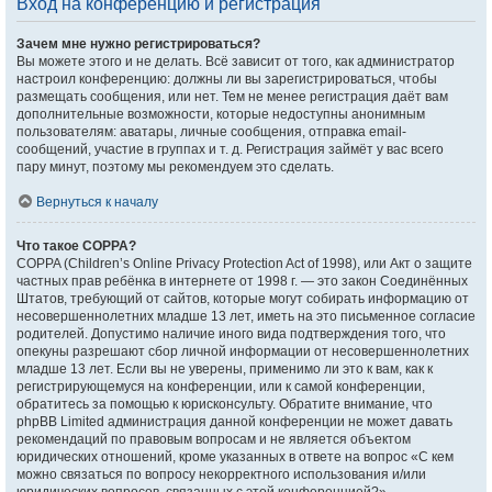
Вход на конференцию и регистрация
Зачем мне нужно регистрироваться?
Вы можете этого и не делать. Всё зависит от того, как администратор
настроил конференцию: должны ли вы зарегистрироваться, чтобы
размещать сообщения, или нет. Тем не менее регистрация даёт вам
дополнительные возможности, которые недоступны анонимным
пользователям: аватары, личные сообщения, отправка email-
сообщений, участие в группах и т. д. Регистрация займёт у вас всего
пару минут, поэтому мы рекомендуем это сделать.
Вернуться к началу
Что такое COPPA?
COPPA (Children’s Online Privacy Protection Act of 1998), или Акт о защите
частных прав ребёнка в интернете от 1998 г. — это закон Соединённых
Штатов, требующий от сайтов, которые могут собирать информацию от
несовершеннолетних младше 13 лет, иметь на это письменное согласие
родителей. Допустимо наличие иного вида подтверждения того, что
опекуны разрешают сбор личной информации от несовершеннолетних
младше 13 лет. Если вы не уверены, применимо ли это к вам, как к
регистрирующемуся на конференции, или к самой конференции,
обратитесь за помощью к юрисконсульту. Обратите внимание, что
phpBB Limited администрация данной конференции не может давать
рекомендаций по правовым вопросам и не является объектом
юридических отношений, кроме указанных в ответе на вопрос «С кем
можно связаться по вопросу некорректного использования и/или