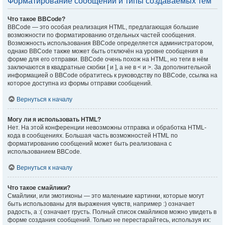
Форматирование сообщений и типы создаваемых тем
Что такое BBCode?
BBCode — это особая реализация HTML, предлагающая большие
возможности по форматированию отдельных частей сообщения.
Возможность использования BBCode определяется администратором,
однако BBCode также может быть отключён на уровне сообщения в
форме для его отправки. BBCode очень похож на HTML, но теги в нём
заключаются в квадратные скобки [ и ], а не в < и >. За дополнительной
информацией о BBCode обратитесь к руководству по BBCode, ссылка на
которое доступна из формы отправки сообщений.
Вернуться к началу
Могу ли я использовать HTML?
Нет. На этой конференции невозможны отправка и обработка HTML-
кода в сообщениях. Большая часть возможностей HTML по
форматированию сообщений может быть реализована с
использованием BBCode.
Вернуться к началу
Что такое смайлики?
Смайлики, или эмотиконы — это маленькие картинки, которые могут
быть использованы для выражения чувств, например :) означает
радость, а :( означает грусть. Полный список смайликов можно увидеть в
форме создания сообщений. Только не перестарайтесь, используя их: