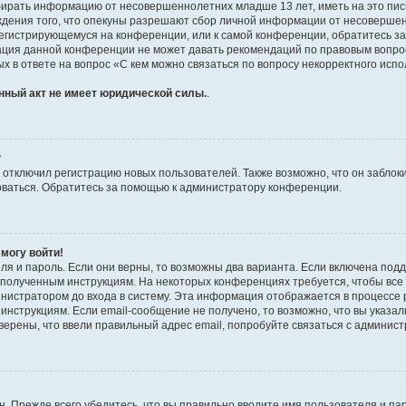
бирать информацию от несовершеннолетних младше 13 лет, иметь на это пис
ждения того, что опекуны разрешают сбор личной информации от несовершен
к регистрирующемуся на конференции, или к самой конференции, обратитесь з
рация данной конференции не может давать рекомендаций по правовым вопро
х в ответе на вопрос «С кем можно связаться по вопросу некорректного испо
нный акт не имеет юридической силы.
.
?
тключил регистрацию новых пользователей. Также возможно, что он заблоки
оваться. Обратитесь за помощью к администратору конференции.
 могу войти!
ля и пароль. Если они верны, то возможны два варианта. Если включена под
те полученным инструкциям. На некоторых конференциях требуется, чтобы вс
нистратором до входа в систему. Эта информация отображается в процессе 
инструкциям. Если email-сообщение не получено, то возможно, что вы указал
верены, что ввели правильный адрес email, попробуйте связаться с админис
. Прежде всего убедитесь, что вы правильно вводите имя пользователя и па