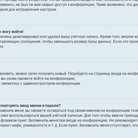
оверить, не был ли вам закрыт доступ к конференции. Также возможно, что 
ором для исправления настроек.
е могу войти!
ричине деактивировал или удалил вашу учётную запись. Кроме того, многие
ставляющих сообщения, чтобы уменьшить размер базы данных. Если это про
ях.
тановить, можно легко получить новый. Перейдите на страницу входа на кон
о вы снова сможете войти на конференцию.
, свяжитесь с администратором конференции.
повторять ввод имени и пароля?
омнить меня
, вы сможете оставаться под своим именем на конференции тол
е смог воспользоваться вашей учётной записью. Для того чтобы вам не прихо
ь флажком пункт
Запомнить меня
при входе на конференцию. Не рекомендует
ернет-кафе, университете и т. д. Если пункт
Запомнить меня
отсутствует, эт