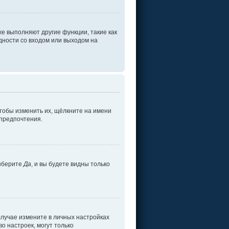
е выполняют другие функции, такие как
ности со входом или выходом на
тобы изменить их, щёлкните на имени
 предпочтения.
ыберите
Да
, и вы будете видны только
 случае измените в личных настройках
во настроек, могут только