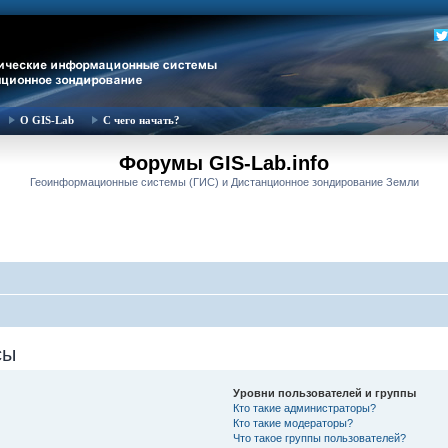
О GIS-Lab
С чего начать?
Форумы GIS-Lab.info
Геоинформационные системы (ГИС) и Дистанционное зондирование Земли
сы
Уровни пользователей и группы
Кто такие администраторы?
Кто такие модераторы?
Что такое группы пользователей?