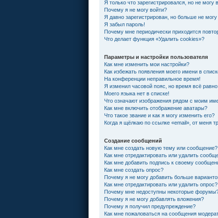
Я только что зарегистрировался, но не могу 
Почему я не могу войти?
Я давно зарегистрирован, но больше не могу
Я забыл пароль!
Почему мне периодически приходится повтор
Что делает функция «Удалить cookies»?
Параметры и настройки пользователя
Как мне изменить мои настройки?
Как избежать появления моего имени в спис
На конференции неправильное время!
Я изменил часовой пояс, но время всё равно
Моего языка нет в списке!
Что означают изображения рядом с моим им
Как мне включить отображение аватары?
Что такое звание и как я могу изменить его?
Когда я щёлкаю по ссылке «email», от меня 
Создание сообщений
Как мне создать новую тему или сообщение?
Как мне отредактировать или удалить сообщ
Как мне добавить подпись к своему сообще
Как мне создать опрос?
Почему я не могу добавить больше варианто
Как мне отредактировать или удалить опрос?
Почему мне недоступны некоторые форумы
Почему я не могу добавлять вложения?
Почему я получил предупреждение?
Как мне пожаловаться на сообщения модера