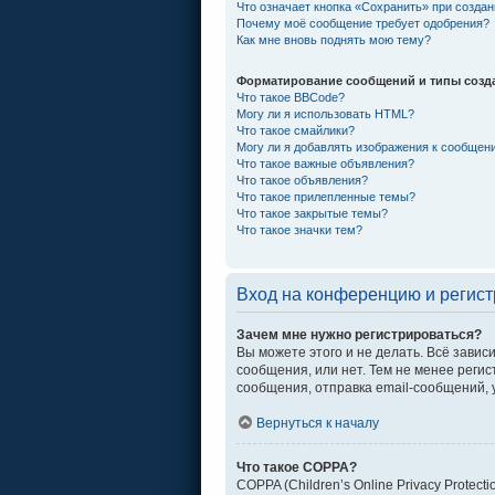
Что означает кнопка «Сохранить» при созда
Почему моё сообщение требует одобрения?
Как мне вновь поднять мою тему?
Форматирование сообщений и типы созд
Что такое BBCode?
Могу ли я использовать HTML?
Что такое смайлики?
Могу ли я добавлять изображения к сообщен
Что такое важные объявления?
Что такое объявления?
Что такое прилепленные темы?
Что такое закрытые темы?
Что такое значки тем?
Вход на конференцию и регис
Зачем мне нужно регистрироваться?
Вы можете этого и не делать. Всё зави
сообщения, или нет. Тем не менее рег
сообщения, отправка email-сообщений, уч
Вернуться к началу
Что такое COPPA?
COPPA (Children’s Online Privacy Protec