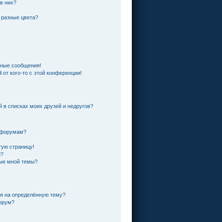
 в них?
 разные цвета?
чные сообщения!
 от кого-то с этой конференции!
й в списках моих друзей и недругов?
и форумам?
тую страницу!
и?
ные мной темы?
ся на определённую тему?
форум?