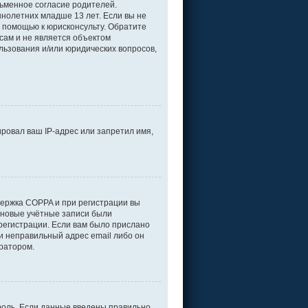
ьменное согласие родителей.
нолетних младше 13 лет. Если вы не
а помощью к юрисконсульту. Обратите
сам и не является объектом
льзования и/или юридических вопросов,
ровал ваш IP-адрес или запретил имя,
держка COPPA и при регистрации вы
е новые учётные записи были
регистрации. Если вам было прислано
и неправильный адрес email либо он
тратором.
роль. Если данные введены правильно,