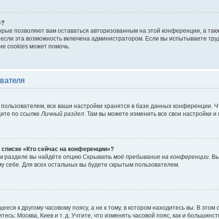
»?
торые позволяют вам оставаться авторизованным на этой конференции, а такж
если эта возможность включена администратором. Если вы испытываете труд
е cookies может помочь.
ователя
пользователем, все ваши настройки хранятся в базе данных конференции. Ч
дите по ссылке
Личный раздел
. Там вы можете изменить все свои настройки и
 списке «Кто сейчас на конференции»?
ом разделе вы найдёте опцию
Скрывать моё пребывание на конференции
. В
у себе. Для всех остальных вы будете скрытым пользователем.
еся к другому часовому поясу, а не к тому, в котором находитесь вы. В этом
тесь: Москва, Киев и т. д. Учтите, что изменять часовой пояс, как и большинст