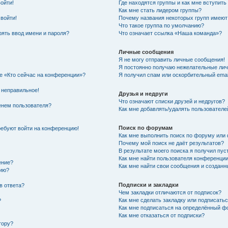
войти!
Где находятся группы и как мне вступить
Как мне стать лидером группы?
 войти!
Почему названия некоторых групп имеют
Что такое группа по умолчанию?
ять ввод имени и пароля?
Что означает ссылка «Наша команда»?
Личные сообщения
Я не могу отправить личные сообщения!
Я постоянно получаю нежелательные ли
ке «Кто сейчас на конференции»?
Я получил спам или оскорбительный email
 неправильное!
Друзья и недруги
Что означают списки друзей и недругов?
енем пользователя?
Как мне добавлять/удалять пользователе
Поиск по форумам
требуют войти на конференцию!
Как мне выполнить поиск по форуму ил
Почему мой поиск не даёт результатов?
В результате моего поиска я получил пус
Как мне найти пользователя конференци
ение?
Как мне найти свои сообщения и создан
нию?
Подписки и закладки
в ответа?
Чем закладки отличаются от подписок?
Как мне сделать закладку или подписать
?
Как мне подписаться на определённый 
Как мне отказаться от подписки?
тору?