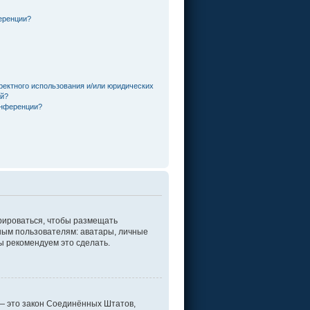
еренции?
ректного использования и/или юридических
ей?
онференции?
трироваться, чтобы размещать
ным пользователям: аватары, личные
мы рекомендуем это сделать.
г. — это закон Соединённых Штатов,