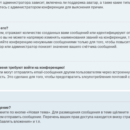
 администратора зависит, включена ли поддержка аватар, а также какие тип
итесь с администратором конференции для выяснения причин.
 его?
ем, отражают количество созданных вами сообщений или идентифицируют о
о вы не можете напрямую изменять наименования званий на конференции, та
ряйте конференцию ненужными сообщениями только для того, чтобы повысит
ор или администратор понизят значение вашего счётчика сообщений.
 меня требуют войти на конференцию!
и могут отправлять email-сообщения другим пользователям через встроенну
сть. Это сделано для того, чтобы предотвратить злоупотребления почтовой
щение?
кните по кнопке «Новая тема». Для размещения сообщения в теме щёлкните 
ем отправить сообщение. Перечень ваших прав доступа находится внизу ст
авлять вложения» и т.п.