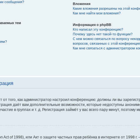
нии сообщения?
Вложения
Какие вложения разрешены на этой конф
Как мне найти мои вложения?
аваемых тем
Информация о phpBB
Кто написал эту конференцию?
Почему здесь нет такой-то функции?
С кем можно связаться по вопросу некор
иям?
вопросов, связанных с этой конференци
Как мне связаться с администратором к
трация
сит от того, как администратор настроил конференцию: должны ли вы зарегис
истрация даёт вам дополнительные возможности, которые недоступны аноним
астие в группах и т. д. Регистрация займёт у вас всего пару минут, поэтому 
tion Act of 1998), или Акт о защите частных прав ребёнка в интернете от 1998 