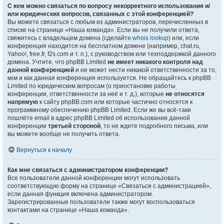
С кем можно связаться по вопросу некорректного использования и/
или юридических вопросов, связанных с этой конференцией?
Вы можете связаться с любым из администраторов, перечисленных в
списке на странице «Наша команда». Если вы не получили ответа,
свяжитесь с владельцем домена (сделайте
whois lookup
) или, если
конференция находится на бесплатном домене (например, chat.ru,
Yahoo!, free.fr, f2s.com и т. п.), с руководством или техподдержкой данного
домена. Учтите, что phpBB Limited
не имеет никакого контроля над
данной конференцией
и не может нести никакой ответственности за то,
кем и как данная конференция используется. Не обращайтесь к phpBB
Limited по юридическим вопросам (о приостановке работы
конференции, ответственности за неё и т. д.), которые
не относятся
напрямую
к сайту phpBB.com или которые частично относятся к
программному обеспечению phpBB Limited. Если же вы всё-таки
пошлёте email в адрес phpBB Limited об использовании данной
конференции
третьей стороной
, то не ждите подробного письма, или
вы можете вообще не получить ответа.
Вернуться к началу
Как мне связаться с администратором конференции?
Все пользователи данной конференции могут использовать
соответствующую форму на странице «Связаться с администрацией»,
если данная функция включена администратором.
Зарегистрированные пользователи также могут воспользоваться
контактами на странице «Наша команда».