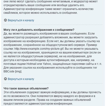
они легко могут сделать сообщение нечитаемым, и модератор может
отредактировать ваше сообщение или вообще удалить его.
Администратор конференции также может ограничить количество
смайликов, которое можно использовать в сообщении.
Вернуться к началу
Могу ли я добавлять изображения к сообщениям?
Да, вы можете размещать изображения в ваших сообщениях. Если
администратор разрешил добавлять вложения, вы можете загрузить
изображение на конференцию. Если нет, вы должны указать ссылку на
изображение, сохранённое на общедоступном веб-сервере. Пример
ссылки: http://www.example.com/my-picture.gif. Вы не можете указывать
ссылку ни на изображения, хранящиеся на вашем компьютере (если он
не является общедоступным сервером), ни на изображения, для
доступа к которым необходима аутентификация, как, например, на
почтовые ящики Hotmail или Yahoo, защищённые паролями сайты и т. п.
Для указания ссылок на изображения используйте в сообщениях тег
BBCode [img].
Вернуться к началу
Что такое важные объявления?
Эти объявления содержат важную информацию, и вы должны прочесть
их по возможности. Они появляются вверху каждого из форумов и в
вашем личном разделе. Права на создание важных объявлений
предоставляются администратором конференции.