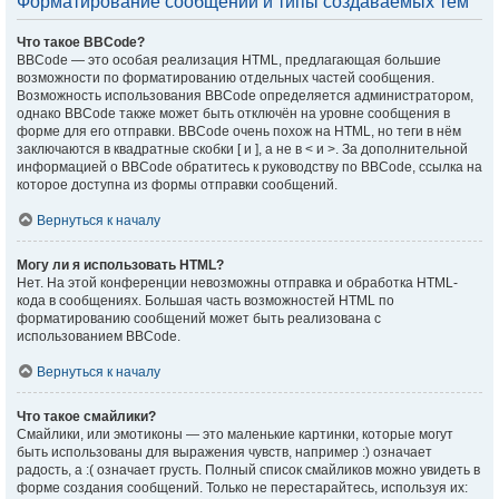
Форматирование сообщений и типы создаваемых тем
Что такое BBCode?
BBCode — это особая реализация HTML, предлагающая большие
возможности по форматированию отдельных частей сообщения.
Возможность использования BBCode определяется администратором,
однако BBCode также может быть отключён на уровне сообщения в
форме для его отправки. BBCode очень похож на HTML, но теги в нём
заключаются в квадратные скобки [ и ], а не в < и >. За дополнительной
информацией о BBCode обратитесь к руководству по BBCode, ссылка на
которое доступна из формы отправки сообщений.
Вернуться к началу
Могу ли я использовать HTML?
Нет. На этой конференции невозможны отправка и обработка HTML-
кода в сообщениях. Большая часть возможностей HTML по
форматированию сообщений может быть реализована с
использованием BBCode.
Вернуться к началу
Что такое смайлики?
Смайлики, или эмотиконы — это маленькие картинки, которые могут
быть использованы для выражения чувств, например :) означает
радость, а :( означает грусть. Полный список смайликов можно увидеть в
форме создания сообщений. Только не перестарайтесь, используя их: