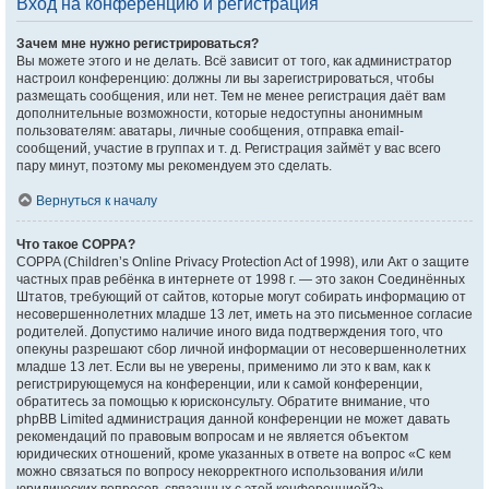
Вход на конференцию и регистрация
Зачем мне нужно регистрироваться?
Вы можете этого и не делать. Всё зависит от того, как администратор
настроил конференцию: должны ли вы зарегистрироваться, чтобы
размещать сообщения, или нет. Тем не менее регистрация даёт вам
дополнительные возможности, которые недоступны анонимным
пользователям: аватары, личные сообщения, отправка email-
сообщений, участие в группах и т. д. Регистрация займёт у вас всего
пару минут, поэтому мы рекомендуем это сделать.
Вернуться к началу
Что такое COPPA?
COPPA (Children’s Online Privacy Protection Act of 1998), или Акт о защите
частных прав ребёнка в интернете от 1998 г. — это закон Соединённых
Штатов, требующий от сайтов, которые могут собирать информацию от
несовершеннолетних младше 13 лет, иметь на это письменное согласие
родителей. Допустимо наличие иного вида подтверждения того, что
опекуны разрешают сбор личной информации от несовершеннолетних
младше 13 лет. Если вы не уверены, применимо ли это к вам, как к
регистрирующемуся на конференции, или к самой конференции,
обратитесь за помощью к юрисконсульту. Обратите внимание, что
phpBB Limited администрация данной конференции не может давать
рекомендаций по правовым вопросам и не является объектом
юридических отношений, кроме указанных в ответе на вопрос «С кем
можно связаться по вопросу некорректного использования и/или