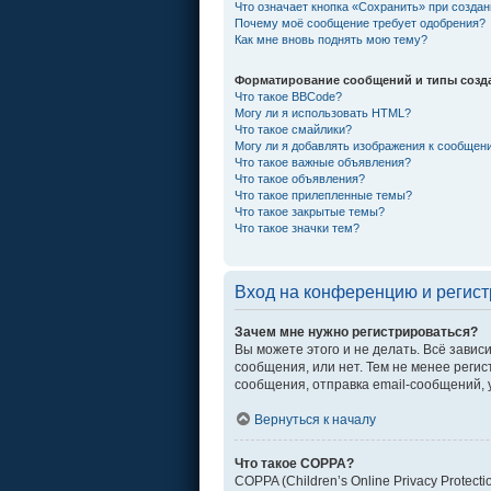
Что означает кнопка «Сохранить» при созда
Почему моё сообщение требует одобрения?
Как мне вновь поднять мою тему?
Форматирование сообщений и типы созд
Что такое BBCode?
Могу ли я использовать HTML?
Что такое смайлики?
Могу ли я добавлять изображения к сообщен
Что такое важные объявления?
Что такое объявления?
Что такое прилепленные темы?
Что такое закрытые темы?
Что такое значки тем?
Вход на конференцию и регис
Зачем мне нужно регистрироваться?
Вы можете этого и не делать. Всё зави
сообщения, или нет. Тем не менее рег
сообщения, отправка email-сообщений, уч
Вернуться к началу
Что такое COPPA?
COPPA (Children’s Online Privacy Protec