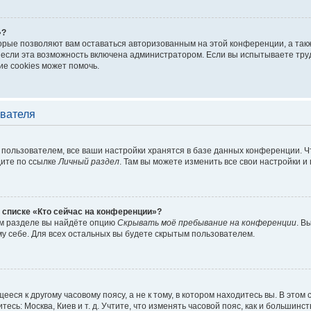
»?
торые позволяют вам оставаться авторизованным на этой конференции, а такж
если эта возможность включена администратором. Если вы испытываете труд
е cookies может помочь.
ователя
пользователем, все ваши настройки хранятся в базе данных конференции. Ч
дите по ссылке
Личный раздел
. Там вы можете изменить все свои настройки и
 списке «Кто сейчас на конференции»?
ом разделе вы найдёте опцию
Скрывать моё пребывание на конференции
. В
у себе. Для всех остальных вы будете скрытым пользователем.
еся к другому часовому поясу, а не к тому, в котором находитесь вы. В этом
тесь: Москва, Киев и т. д. Учтите, что изменять часовой пояс, как и большинст