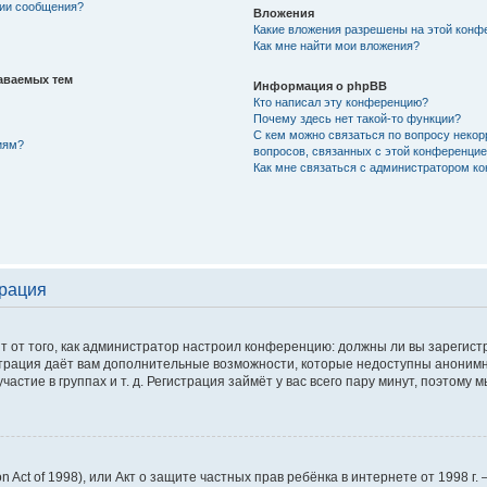
нии сообщения?
Вложения
Какие вложения разрешены на этой конф
Как мне найти мои вложения?
аваемых тем
Информация о phpBB
Кто написал эту конференцию?
Почему здесь нет такой-то функции?
С кем можно связаться по вопросу некор
иям?
вопросов, связанных с этой конференци
Как мне связаться с администратором к
трация
сит от того, как администратор настроил конференцию: должны ли вы зарегис
истрация даёт вам дополнительные возможности, которые недоступны аноним
астие в группах и т. д. Регистрация займёт у вас всего пару минут, поэтому 
tion Act of 1998), или Акт о защите частных прав ребёнка в интернете от 1998 