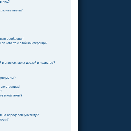
 в них?
 разные цвета?
чные сообщения!
 от кого-то с этой конференции!
й в списках моих друзей и недругов?
и форумам?
тую страницу!
и?
ные мной темы?
ся на определённую тему?
форум?