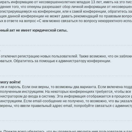
бирать информацию от несовершеннолетних младше 13 лет, иметь на это пис
ждения того, что опекуны разрешают сбор личной информации от несовершен
к регистрирующемуся на конференции, или к самой конференции, обратитесь з
рация данной конференции не может давать рекомендаций по правовым вопро
х в ответе на вопрос «С кем можно связаться по вопросу некорректного испо
нный акт не имеет юридической силы.
.
?
тключил регистрацию новых пользователей. Также возможно, что он заблоки
оваться. Обратитесь за помощью к администратору конференции.
 могу войти!
ля и пароль. Если они верны, то возможны два варианта. Если включена под
те полученным инструкциям. На некоторых конференциях требуется, чтобы вс
нистратором до входа в систему. Эта информация отображается в процессе 
инструкциям. Если email-сообщение не получено, то возможно, что вы указал
верены, что ввели правильный адрес email, попробуйте связаться с админис
. Прежде всего убедитесь, что вы правильно вводите имя пользователя и па