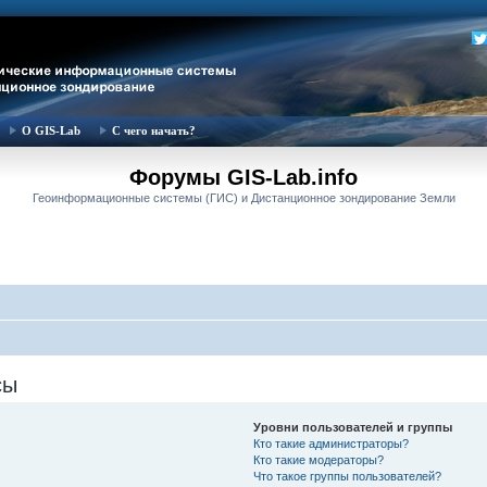
О GIS-Lab
С чего начать?
Форумы GIS-Lab.info
Геоинформационные системы (ГИС) и Дистанционное зондирование Земли
сы
Уровни пользователей и группы
Кто такие администраторы?
Кто такие модераторы?
Что такое группы пользователей?