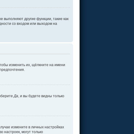
е выполняют другие функции, такие как
ности со входом или выходом на
тобы изменить их, щёлкните на имени
 предпочтения.
ыберите
Да
, и вы будете видны только
 случае измените в личных настройках
во настроек, могут только