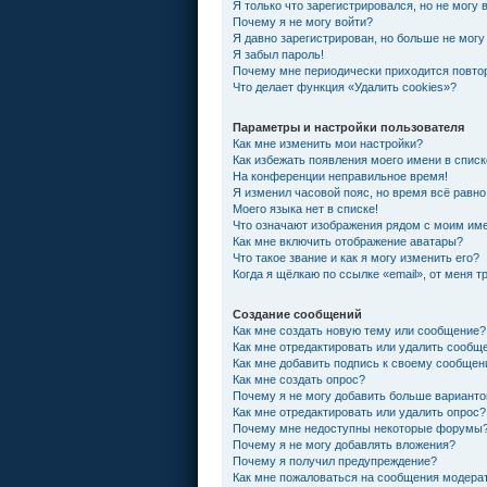
Я только что зарегистрировался, но не могу 
Почему я не могу войти?
Я давно зарегистрирован, но больше не могу
Я забыл пароль!
Почему мне периодически приходится повтор
Что делает функция «Удалить cookies»?
Параметры и настройки пользователя
Как мне изменить мои настройки?
Как избежать появления моего имени в спис
На конференции неправильное время!
Я изменил часовой пояс, но время всё равно
Моего языка нет в списке!
Что означают изображения рядом с моим им
Как мне включить отображение аватары?
Что такое звание и как я могу изменить его?
Когда я щёлкаю по ссылке «email», от меня 
Создание сообщений
Как мне создать новую тему или сообщение?
Как мне отредактировать или удалить сообщ
Как мне добавить подпись к своему сообще
Как мне создать опрос?
Почему я не могу добавить больше варианто
Как мне отредактировать или удалить опрос?
Почему мне недоступны некоторые форумы
Почему я не могу добавлять вложения?
Почему я получил предупреждение?
Как мне пожаловаться на сообщения модера