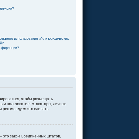
еренции?
ректного использования и/или юридических
ей?
онференции?
трироваться, чтобы размещать
ным пользователям: аватары, личные
мы рекомендуем это сделать.
г. — это закон Соединённых Штатов,