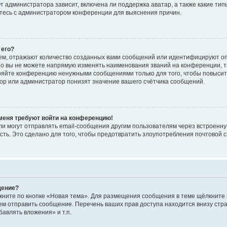
 администратора зависит, включена ли поддержка аватар, а также какие тип
итесь с администратором конференции для выяснения причин.
 его?
ем, отражают количество созданных вами сообщений или идентифицируют о
о вы не можете напрямую изменять наименования званий на конференции, та
ряйте конференцию ненужными сообщениями только для того, чтобы повысит
ор или администратор понизят значение вашего счётчика сообщений.
 меня требуют войти на конференцию!
и могут отправлять email-сообщения другим пользователям через встроенну
сть. Это сделано для того, чтобы предотвратить злоупотребления почтовой
щение?
кните по кнопке «Новая тема». Для размещения сообщения в теме щёлкните 
ем отправить сообщение. Перечень ваших прав доступа находится внизу ст
авлять вложения» и т.п.