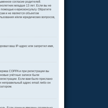
ьменное согласие родителей.
нолетних младше 13 лет. Если вы не
а помощью к юрисконсульту. Обратите
сам и не является объектом
льзования и/или юридических вопросов,
ровал ваш IP-адрес или запретил имя,
держка COPPA и при регистрации вы
е новые учётные записи были
регистрации. Если вам было прислано
и неправильный адрес email либо он
тратором.
роль. Если данные введены правильно,