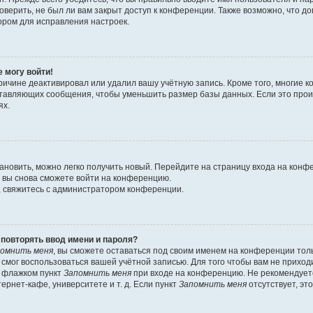
оверить, не был ли вам закрыт доступ к конференции. Также возможно, что 
ором для исправления настроек.
е могу войти!
ричине деактивировал или удалил вашу учётную запись. Кроме того, многие
ставляющих сообщения, чтобы уменьшить размер базы данных. Если это про
ях.
тановить, можно легко получить новый. Перейдите на страницу входа на кон
о вы снова сможете войти на конференцию.
, свяжитесь с администратором конференции.
повторять ввод имени и пароля?
омнить меня
, вы сможете оставаться под своим именем на конференции тол
е смог воспользоваться вашей учётной записью. Для того чтобы вам не прихо
ь флажком пункт
Запомнить меня
при входе на конференцию. Не рекомендует
ернет-кафе, университете и т. д. Если пункт
Запомнить меня
отсутствует, эт