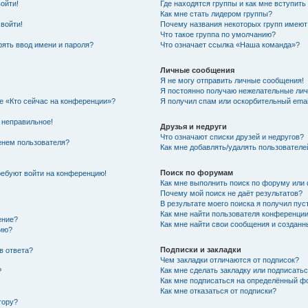
войти!
Где находятся группы и как мне вступить
Как мне стать лидером группы?
 войти!
Почему названия некоторых групп имеют
Что такое группа по умолчанию?
ять ввод имени и пароля?
Что означает ссылка «Наша команда»?
Личные сообщения
Я не могу отправить личные сообщения!
Я постоянно получаю нежелательные ли
ке «Кто сейчас на конференции»?
Я получил спам или оскорбительный email
 неправильное!
Друзья и недруги
Что означают списки друзей и недругов?
енем пользователя?
Как мне добавлять/удалять пользователе
Поиск по форумам
требуют войти на конференцию!
Как мне выполнить поиск по форуму ил
Почему мой поиск не даёт результатов?
В результате моего поиска я получил пус
Как мне найти пользователя конференци
ение?
Как мне найти свои сообщения и создан
нию?
Подписки и закладки
в ответа?
Чем закладки отличаются от подписок?
Как мне сделать закладку или подписать
?
Как мне подписаться на определённый 
Как мне отказаться от подписки?
тору?