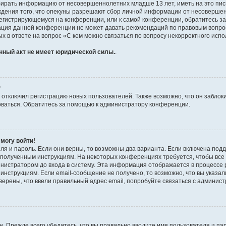
бирать информацию от несовершеннолетних младше 13 лет, иметь на это пис
ждения того, что опекуны разрешают сбор личной информации от несовершен
к регистрирующемуся на конференции, или к самой конференции, обратитесь з
рация данной конференции не может давать рекомендаций по правовым вопро
х в ответе на вопрос «С кем можно связаться по вопросу некорректного испо
нный акт не имеет юридической силы.
.
?
тключил регистрацию новых пользователей. Также возможно, что он заблоки
оваться. Обратитесь за помощью к администратору конференции.
 могу войти!
ля и пароль. Если они верны, то возможны два варианта. Если включена под
те полученным инструкциям. На некоторых конференциях требуется, чтобы вс
нистратором до входа в систему. Эта информация отображается в процессе 
инструкциям. Если email-сообщение не получено, то возможно, что вы указал
верены, что ввели правильный адрес email, попробуйте связаться с админис
. Прежде всего убедитесь, что вы правильно вводите имя пользователя и па