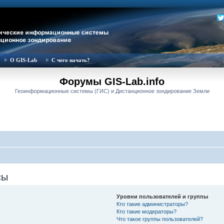
О GIS-Lab
С чего начать?
Форумы GIS-Lab.info
Геоинформационные системы (ГИС) и Дистанционное зондирование Земли
сы
Уровни пользователей и группы
Кто такие администраторы?
Кто такие модераторы?
Что такое группы пользователей?