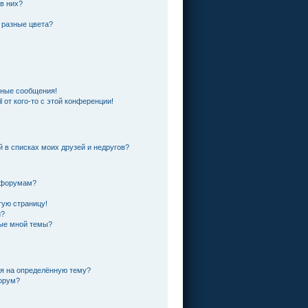
 в них?
 разные цвета?
чные сообщения!
 от кого-то с этой конференции!
й в списках моих друзей и недругов?
и форумам?
тую страницу!
и?
ные мной темы?
ся на определённую тему?
форум?