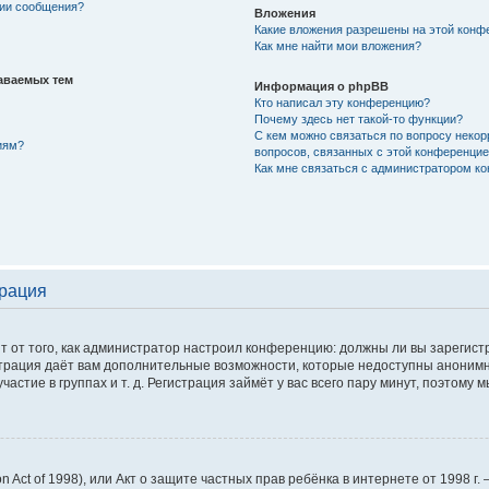
нии сообщения?
Вложения
Какие вложения разрешены на этой конф
Как мне найти мои вложения?
аваемых тем
Информация о phpBB
Кто написал эту конференцию?
Почему здесь нет такой-то функции?
С кем можно связаться по вопросу некор
иям?
вопросов, связанных с этой конференци
Как мне связаться с администратором к
трация
сит от того, как администратор настроил конференцию: должны ли вы зарегис
истрация даёт вам дополнительные возможности, которые недоступны аноним
астие в группах и т. д. Регистрация займёт у вас всего пару минут, поэтому 
tion Act of 1998), или Акт о защите частных прав ребёнка в интернете от 1998 