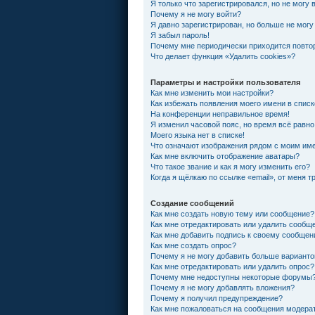
Я только что зарегистрировался, но не могу 
Почему я не могу войти?
Я давно зарегистрирован, но больше не могу
Я забыл пароль!
Почему мне периодически приходится повтор
Что делает функция «Удалить cookies»?
Параметры и настройки пользователя
Как мне изменить мои настройки?
Как избежать появления моего имени в спис
На конференции неправильное время!
Я изменил часовой пояс, но время всё равно
Моего языка нет в списке!
Что означают изображения рядом с моим им
Как мне включить отображение аватары?
Что такое звание и как я могу изменить его?
Когда я щёлкаю по ссылке «email», от меня 
Создание сообщений
Как мне создать новую тему или сообщение?
Как мне отредактировать или удалить сообщ
Как мне добавить подпись к своему сообще
Как мне создать опрос?
Почему я не могу добавить больше варианто
Как мне отредактировать или удалить опрос?
Почему мне недоступны некоторые форумы
Почему я не могу добавлять вложения?
Почему я получил предупреждение?
Как мне пожаловаться на сообщения модера