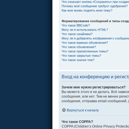
Что означает кнопка «Сохранить» при созда
Почему моё сообщение требует одобрения?
Как мне вновь поднять мою тему?
Форматирование сообщений и типы созд
Что такое BBCode?
Могу ли я использовать HTML?
Что такое смайлики?
Могу ли я добавлять изображения к сообщен
Что такое важные объявления?
Что такое объявления?
Что такое прилепленные темы?
Что такое закрытые темы?
Что такое значки тем?
Вход на конференцию и регис
Зачем мне нужно регистрироваться?
Вы можете этого и не делать. Всё зави
сообщения, или нет. Тем не менее рег
сообщения, отправка email-сообщений, уч
Вернуться к началу
Что такое COPPA?
COPPA (Children’s Online Privacy Protec