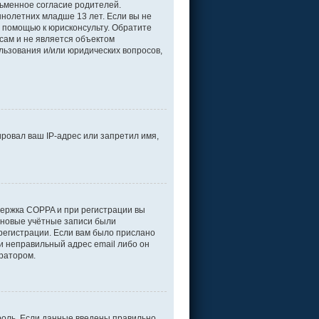
ьменное согласие родителей.
нолетних младше 13 лет. Если вы не
а помощью к юрисконсульту. Обратите
сам и не является объектом
льзования и/или юридических вопросов,
ровал ваш IP-адрес или запретил имя,
держка COPPA и при регистрации вы
е новые учётные записи были
регистрации. Если вам было прислано
и неправильный адрес email либо он
тратором.
роль. Если данные введены правильно,