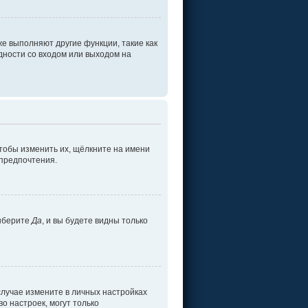
е выполняют другие функции, такие как
ности со входом или выходом на
тобы изменить их, щёлкните на имени
 предпочтения.
ыберите
Да
, и вы будете видны только
 случае измените в личных настройках
во настроек, могут только