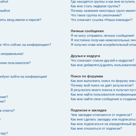
войти!
Где находятся группы и как мне вступить
Как мне стать лидером группы?
 войти!
Почему названия некоторых групп имеют
Что такое группа по умолчанию?
ять ввод имени и пароля?
Что означает ссылка «Наша команда»?
Личные сообщения
Я не могу отправить личные сообщения!
Я постоянно получаю нежелательные ли
ке «Кто сейчас на конференции»?
Я получил спам или оскорбительный email
 неправильное!
Друзья и недруги
Что означают списки друзей и недругов?
енем пользователя?
Как мне добавлять/удалять пользователе
Поиск по форумам
требуют войти на конференцию!
Как мне выполнить поиск по форуму ил
Почему мой поиск не даёт результатов?
В результате моего поиска я получил пус
Как мне найти пользователя конференци
ение?
Как мне найти свои сообщения и создан
нию?
Подписки и закладки
в ответа?
Чем закладки отличаются от подписок?
Как мне сделать закладку или подписать
?
Как мне подписаться на определённый 
Как мне отказаться от подписки?
тору?