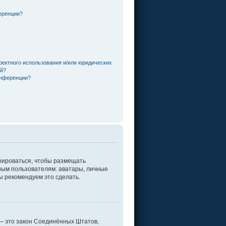
еренции?
ректного использования и/или юридических
ей?
онференции?
трироваться, чтобы размещать
ным пользователям: аватары, личные
мы рекомендуем это сделать.
г. — это закон Соединённых Штатов,