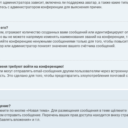
 администратора зависит, включена ли поддержка аватар, а также какие тип
итесь с администратором конференции для выяснения причин.
 его?
ем, отражают количество созданных вами сообщений или идентифицируют о
о вы не можете напрямую изменять наименования званий на конференции, та
ряйте конференцию ненужными сообщениями только для того, чтобы повысит
ор или администратор понизят значение вашего счётчика сообщений.
 меня требуют войти на конференцию!
и могут отправлять email-сообщения другим пользователям через встроенну
сть. Это сделано для того, чтобы предотвратить злоупотребления почтовой
щение?
кните по кнопке «Новая тема». Для размещения сообщения в теме щёлкните 
ем отправить сообщение. Перечень ваших прав доступа находится внизу ст
авлять вложения» и т.п.