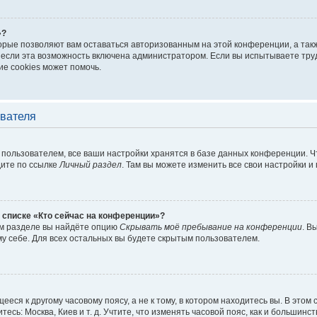
»?
торые позволяют вам оставаться авторизованным на этой конференции, а такж
если эта возможность включена администратором. Если вы испытываете труд
е cookies может помочь.
ователя
пользователем, все ваши настройки хранятся в базе данных конференции. Ч
дите по ссылке
Личный раздел
. Там вы можете изменить все свои настройки и
 списке «Кто сейчас на конференции»?
ом разделе вы найдёте опцию
Скрывать моё пребывание на конференции
. В
у себе. Для всех остальных вы будете скрытым пользователем.
еся к другому часовому поясу, а не к тому, в котором находитесь вы. В этом
тесь: Москва, Киев и т. д. Учтите, что изменять часовой пояс, как и большинст