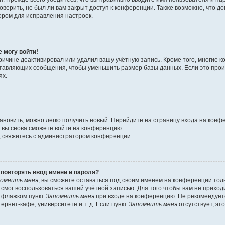
оверить, не был ли вам закрыт доступ к конференции. Также возможно, что 
ором для исправления настроек.
е могу войти!
ричине деактивировал или удалил вашу учётную запись. Кроме того, многие
ставляющих сообщения, чтобы уменьшить размер базы данных. Если это про
ях.
тановить, можно легко получить новый. Перейдите на страницу входа на кон
о вы снова сможете войти на конференцию.
, свяжитесь с администратором конференции.
повторять ввод имени и пароля?
омнить меня
, вы сможете оставаться под своим именем на конференции тол
е смог воспользоваться вашей учётной записью. Для того чтобы вам не прихо
ь флажком пункт
Запомнить меня
при входе на конференцию. Не рекомендует
ернет-кафе, университете и т. д. Если пункт
Запомнить меня
отсутствует, эт