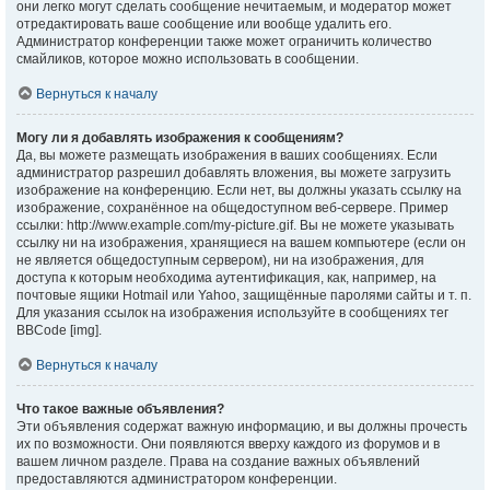
они легко могут сделать сообщение нечитаемым, и модератор может
отредактировать ваше сообщение или вообще удалить его.
Администратор конференции также может ограничить количество
смайликов, которое можно использовать в сообщении.
Вернуться к началу
Могу ли я добавлять изображения к сообщениям?
Да, вы можете размещать изображения в ваших сообщениях. Если
администратор разрешил добавлять вложения, вы можете загрузить
изображение на конференцию. Если нет, вы должны указать ссылку на
изображение, сохранённое на общедоступном веб-сервере. Пример
ссылки: http://www.example.com/my-picture.gif. Вы не можете указывать
ссылку ни на изображения, хранящиеся на вашем компьютере (если он
не является общедоступным сервером), ни на изображения, для
доступа к которым необходима аутентификация, как, например, на
почтовые ящики Hotmail или Yahoo, защищённые паролями сайты и т. п.
Для указания ссылок на изображения используйте в сообщениях тег
BBCode [img].
Вернуться к началу
Что такое важные объявления?
Эти объявления содержат важную информацию, и вы должны прочесть
их по возможности. Они появляются вверху каждого из форумов и в
вашем личном разделе. Права на создание важных объявлений
предоставляются администратором конференции.