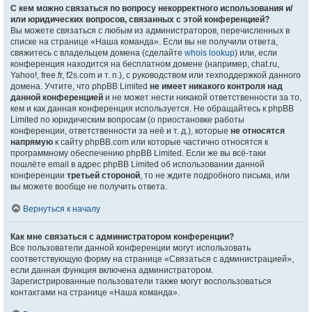
С кем можно связаться по вопросу некорректного использования и/
или юридических вопросов, связанных с этой конференцией?
Вы можете связаться с любым из администраторов, перечисленных в
списке на странице «Наша команда». Если вы не получили ответа,
свяжитесь с владельцем домена (сделайте
whois lookup
) или, если
конференция находится на бесплатном домене (например, chat.ru,
Yahoo!, free.fr, f2s.com и т. п.), с руководством или техподдержкой данного
домена. Учтите, что phpBB Limited
не имеет никакого контроля над
данной конференцией
и не может нести никакой ответственности за то,
кем и как данная конференция используется. Не обращайтесь к phpBB
Limited по юридическим вопросам (о приостановке работы
конференции, ответственности за неё и т. д.), которые
не относятся
напрямую
к сайту phpBB.com или которые частично относятся к
программному обеспечению phpBB Limited. Если же вы всё-таки
пошлёте email в адрес phpBB Limited об использовании данной
конференции
третьей стороной
, то не ждите подробного письма, или
вы можете вообще не получить ответа.
Вернуться к началу
Как мне связаться с администратором конференции?
Все пользователи данной конференции могут использовать
соответствующую форму на странице «Связаться с администрацией»,
если данная функция включена администратором.
Зарегистрированные пользователи также могут воспользоваться
контактами на странице «Наша команда».