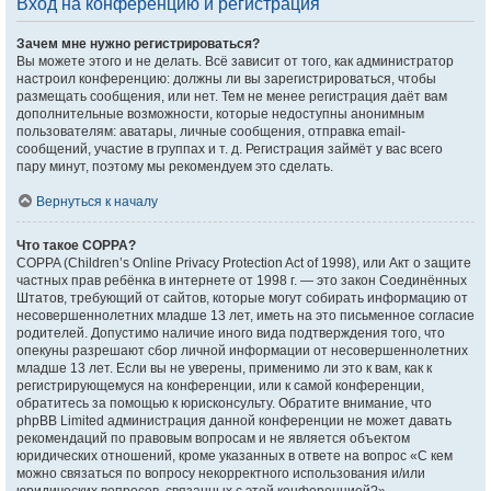
Вход на конференцию и регистрация
Зачем мне нужно регистрироваться?
Вы можете этого и не делать. Всё зависит от того, как администратор
настроил конференцию: должны ли вы зарегистрироваться, чтобы
размещать сообщения, или нет. Тем не менее регистрация даёт вам
дополнительные возможности, которые недоступны анонимным
пользователям: аватары, личные сообщения, отправка email-
сообщений, участие в группах и т. д. Регистрация займёт у вас всего
пару минут, поэтому мы рекомендуем это сделать.
Вернуться к началу
Что такое COPPA?
COPPA (Children’s Online Privacy Protection Act of 1998), или Акт о защите
частных прав ребёнка в интернете от 1998 г. — это закон Соединённых
Штатов, требующий от сайтов, которые могут собирать информацию от
несовершеннолетних младше 13 лет, иметь на это письменное согласие
родителей. Допустимо наличие иного вида подтверждения того, что
опекуны разрешают сбор личной информации от несовершеннолетних
младше 13 лет. Если вы не уверены, применимо ли это к вам, как к
регистрирующемуся на конференции, или к самой конференции,
обратитесь за помощью к юрисконсульту. Обратите внимание, что
phpBB Limited администрация данной конференции не может давать
рекомендаций по правовым вопросам и не является объектом
юридических отношений, кроме указанных в ответе на вопрос «С кем
можно связаться по вопросу некорректного использования и/или