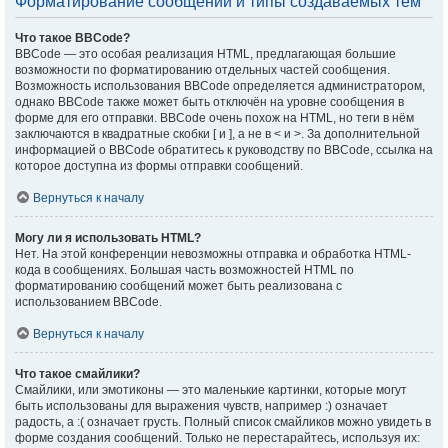
Форматирование сообщений и типы создаваемых тем
Что такое BBCode?
BBCode — это особая реализация HTML, предлагающая большие
возможности по форматированию отдельных частей сообщения.
Возможность использования BBCode определяется администратором,
однако BBCode также может быть отключён на уровне сообщения в
форме для его отправки. BBCode очень похож на HTML, но теги в нём
заключаются в квадратные скобки [ и ], а не в < и >. За дополнительной
информацией о BBCode обратитесь к руководству по BBCode, ссылка на
которое доступна из формы отправки сообщений.
Вернуться к началу
Могу ли я использовать HTML?
Нет. На этой конференции невозможны отправка и обработка HTML-
кода в сообщениях. Большая часть возможностей HTML по
форматированию сообщений может быть реализована с
использованием BBCode.
Вернуться к началу
Что такое смайлики?
Смайлики, или эмотиконы — это маленькие картинки, которые могут
быть использованы для выражения чувств, например :) означает
радость, а :( означает грусть. Полный список смайликов можно увидеть в
форме создания сообщений. Только не перестарайтесь, используя их: