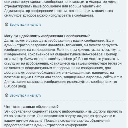
они легко могут сделать сообщение нечитаемым, и модератор может
отредактировать ваше сообщение или вообще удалить его.
Администратор конференции также может ограничить количество
смайликов, которое можно использовать в сообщении.
Вернуться к началу
Могу ли я добавлять изображения к сообщениям?
Да, вы можете размещать изображения в ваших сообщениях. Если
администратор разрешил добавлять вложения, вы можете загрузить
изображение на конференцию. Если нет, вы должны указать ссылку на
изображение, сохранённое на общедоступном веб-сервере. Пример
ссылки: http://www.example.com/my-picture.gif. Вы не можете указывать
ссылку ни на изображения, хранящиеся на вашем компьютере (если он
не является общедоступным сервером), ни на изображения, для
доступа к которым необходима аутентификация, как, например, на
почтовые ящики Hotmail или Yahoo, защищённые паролями сайты и т. п.
Для указания ссылок на изображения используйте в сообщениях тег
BBCode [img].
Вернуться к началу
Что такое важные объявления?
Эти объявления содержат важную информацию, и вы должны прочесть
их по возможности. Они появляются вверху каждого из форумов и в
вашем личном разделе. Права на создание важных объявлений
предоставляются администратором конференции.