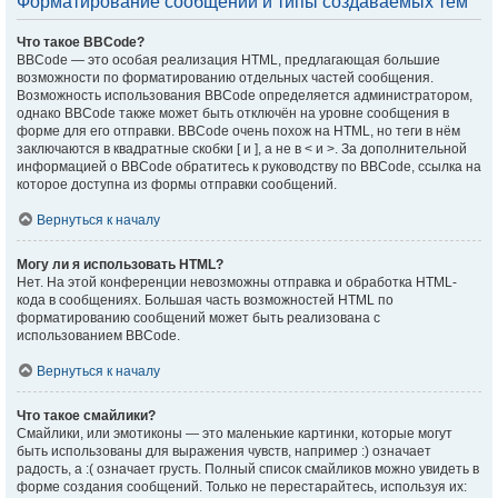
Форматирование сообщений и типы создаваемых тем
Что такое BBCode?
BBCode — это особая реализация HTML, предлагающая большие
возможности по форматированию отдельных частей сообщения.
Возможность использования BBCode определяется администратором,
однако BBCode также может быть отключён на уровне сообщения в
форме для его отправки. BBCode очень похож на HTML, но теги в нём
заключаются в квадратные скобки [ и ], а не в < и >. За дополнительной
информацией о BBCode обратитесь к руководству по BBCode, ссылка на
которое доступна из формы отправки сообщений.
Вернуться к началу
Могу ли я использовать HTML?
Нет. На этой конференции невозможны отправка и обработка HTML-
кода в сообщениях. Большая часть возможностей HTML по
форматированию сообщений может быть реализована с
использованием BBCode.
Вернуться к началу
Что такое смайлики?
Смайлики, или эмотиконы — это маленькие картинки, которые могут
быть использованы для выражения чувств, например :) означает
радость, а :( означает грусть. Полный список смайликов можно увидеть в
форме создания сообщений. Только не перестарайтесь, используя их: