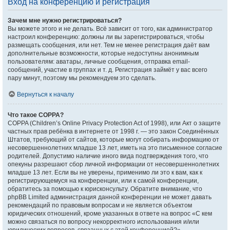
Вход на конференцию и регистрация
Зачем мне нужно регистрироваться?
Вы можете этого и не делать. Всё зависит от того, как администратор
настроил конференцию: должны ли вы зарегистрироваться, чтобы
размещать сообщения, или нет. Тем не менее регистрация даёт вам
дополнительные возможности, которые недоступны анонимным
пользователям: аватары, личные сообщения, отправка email-
сообщений, участие в группах и т. д. Регистрация займёт у вас всего
пару минут, поэтому мы рекомендуем это сделать.
Вернуться к началу
Что такое COPPA?
COPPA (Children’s Online Privacy Protection Act of 1998), или Акт о защите
частных прав ребёнка в интернете от 1998 г. — это закон Соединённых
Штатов, требующий от сайтов, которые могут собирать информацию от
несовершеннолетних младше 13 лет, иметь на это письменное согласие
родителей. Допустимо наличие иного вида подтверждения того, что
опекуны разрешают сбор личной информации от несовершеннолетних
младше 13 лет. Если вы не уверены, применимо ли это к вам, как к
регистрирующемуся на конференции, или к самой конференции,
обратитесь за помощью к юрисконсульту. Обратите внимание, что
phpBB Limited администрация данной конференции не может давать
рекомендаций по правовым вопросам и не является объектом
юридических отношений, кроме указанных в ответе на вопрос «С кем
можно связаться по вопросу некорректного использования и/или