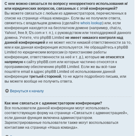
С кем можно связаться по вопросу некорректного использования и/
или юридических вопросов, связанных с этой конференцией?
Вы можете связаться с любым из администраторов, перечисленных в
списке на странице «Наша команда». Если вы не получили ответа,
свяжитесь с владельцем домена (сделайте
whois lookup
) или, если
конференция находится на бесплатном домене (например, chat.ru,
Yahoo!, free.fr, f2s.com и т. п.), с руководством или техподдержкой данного
домена. Учтите, что phpBB Limited
не имеет никакого контроля над
данной конференцией
и не может нести никакой ответственности за то,
кем и как данная конференция используется. Не обращайтесь к phpBB
Limited по юридическим вопросам (о приостановке работы
конференции, ответственности за неё и т. д.), которые
не относятся
напрямую
к сайту phpBB.com или которые частично относятся к
программному обеспечению phpBB Limited. Если же вы всё-таки
пошлёте email в адрес phpBB Limited об использовании данной
конференции
третьей стороной
, то не ждите подробного письма, или
вы можете вообще не получить ответа.
Вернуться к началу
Как мне связаться с администратором конференции?
Все пользователи данной конференции могут использовать
соответствующую форму на странице «Связаться с администрацией»,
если данная функция включена администратором.
Зарегистрированные пользователи также могут воспользоваться
контактами на странице «Наша команда».