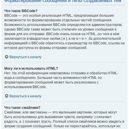
Форматирование сообщений и типы создаваемых тем
Что такое BBCode?
BBCode — это особая реализация HTML, предлагающая большие
возможности по форматированию отдельных частей сообщения.
Возможность использования BBCode определяется администратором,
однако BBCode также может быть отключён на уровне сообщения в
форме для его отправки. BBCode очень похож на HTML, но теги в нём
заключаются в квадратные скобки [ и ], а не в < и >. За дополнительной
информацией о BBCode обратитесь к руководству по BBCode, ссылка на
которое доступна из формы отправки сообщений.
Вернуться к началу
Могу ли я использовать HTML?
Нет. На этой конференции невозможны отправка и обработка HTML-
кода в сообщениях. Большая часть возможностей HTML по
форматированию сообщений может быть реализована с
использованием BBCode.
Вернуться к началу
Что такое смайлики?
Смайлики, или эмотиконы — это маленькие картинки, которые могут
быть использованы для выражения чувств, например :) означает
радость, а :( означает грусть. Полный список смайликов можно увидеть в
форме создания сообщений. Только не перестарайтесь, используя их: