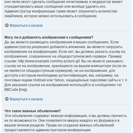
они легко могут сделать сообщение нечитаемым, и модератор может
отредактировать ваше сообщение или вообще удалить его.
Администратор конференции также может ограничить количество
смайликов, которое можно использовать в сообщении.
Вернуться к началу
Могу ли я добавлять изображения к сообщениям?
Да, вы можете размещать изображения в ваших сообщениях. Если
администратор разрешил добавлять вложения, вы можете загрузить
изображение на конференцию. Если нет, вы должны указать ссылку на
изображение, сохранённое на общедоступном веб-сервере. Пример
ссылки: http://www.example.com/my-picture.gif. Вы не можете указывать
ссылку ни на изображения, хранящиеся на вашем компьютере (если он
не является общедоступным сервером), ни на изображения, для
доступа к которым необходима аутентификация, как, например, на
почтовые ящики Hotmail или Yahoo, защищённые паролями сайты и т. п.
Для указания ссылок на изображения используйте в сообщениях тег
BBCode [img].
Вернуться к началу
Что такое важные объявления?
Эти объявления содержат важную информацию, и вы должны прочесть
их по возможности. Они появляются вверху каждого из форумов и в
вашем личном разделе. Права на создание важных объявлений
предоставляются администратором конференции.