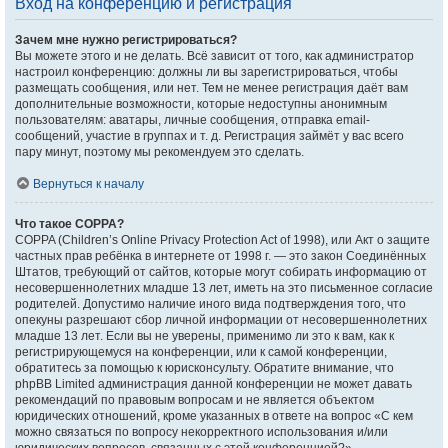
Вход на конференцию и регистрация
Зачем мне нужно регистрироваться?
Вы можете этого и не делать. Всё зависит от того, как администратор
настроил конференцию: должны ли вы зарегистрироваться, чтобы
размещать сообщения, или нет. Тем не менее регистрация даёт вам
дополнительные возможности, которые недоступны анонимным
пользователям: аватары, личные сообщения, отправка email-
сообщений, участие в группах и т. д. Регистрация займёт у вас всего
пару минут, поэтому мы рекомендуем это сделать.
Вернуться к началу
Что такое COPPA?
COPPA (Children’s Online Privacy Protection Act of 1998), или Акт о защите
частных прав ребёнка в интернете от 1998 г. — это закон Соединённых
Штатов, требующий от сайтов, которые могут собирать информацию от
несовершеннолетних младше 13 лет, иметь на это письменное согласие
родителей. Допустимо наличие иного вида подтверждения того, что
опекуны разрешают сбор личной информации от несовершеннолетних
младше 13 лет. Если вы не уверены, применимо ли это к вам, как к
регистрирующемуся на конференции, или к самой конференции,
обратитесь за помощью к юрисконсульту. Обратите внимание, что
phpBB Limited администрация данной конференции не может давать
рекомендаций по правовым вопросам и не является объектом
юридических отношений, кроме указанных в ответе на вопрос «С кем
можно связаться по вопросу некорректного использования и/или