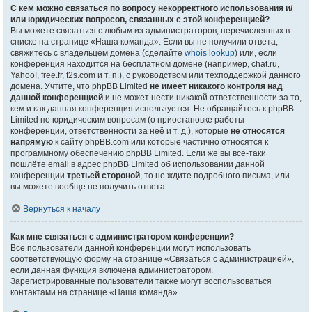
С кем можно связаться по вопросу некорректного использования и/
или юридических вопросов, связанных с этой конференцией?
Вы можете связаться с любым из администраторов, перечисленных в
списке на странице «Наша команда». Если вы не получили ответа,
свяжитесь с владельцем домена (сделайте
whois lookup
) или, если
конференция находится на бесплатном домене (например, chat.ru,
Yahoo!, free.fr, f2s.com и т. п.), с руководством или техподдержкой данного
домена. Учтите, что phpBB Limited
не имеет никакого контроля над
данной конференцией
и не может нести никакой ответственности за то,
кем и как данная конференция используется. Не обращайтесь к phpBB
Limited по юридическим вопросам (о приостановке работы
конференции, ответственности за неё и т. д.), которые
не относятся
напрямую
к сайту phpBB.com или которые частично относятся к
программному обеспечению phpBB Limited. Если же вы всё-таки
пошлёте email в адрес phpBB Limited об использовании данной
конференции
третьей стороной
, то не ждите подробного письма, или
вы можете вообще не получить ответа.
Вернуться к началу
Как мне связаться с администратором конференции?
Все пользователи данной конференции могут использовать
соответствующую форму на странице «Связаться с администрацией»,
если данная функция включена администратором.
Зарегистрированные пользователи также могут воспользоваться
контактами на странице «Наша команда».