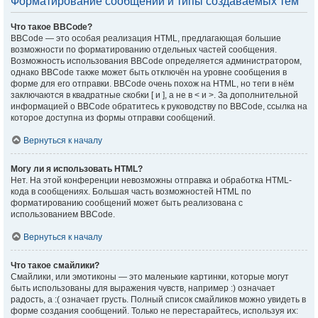
Форматирование сообщений и типы создаваемых тем
Что такое BBCode?
BBCode — это особая реализация HTML, предлагающая большие
возможности по форматированию отдельных частей сообщения.
Возможность использования BBCode определяется администратором,
однако BBCode также может быть отключён на уровне сообщения в
форме для его отправки. BBCode очень похож на HTML, но теги в нём
заключаются в квадратные скобки [ и ], а не в < и >. За дополнительной
информацией о BBCode обратитесь к руководству по BBCode, ссылка на
которое доступна из формы отправки сообщений.
Вернуться к началу
Могу ли я использовать HTML?
Нет. На этой конференции невозможны отправка и обработка HTML-
кода в сообщениях. Большая часть возможностей HTML по
форматированию сообщений может быть реализована с
использованием BBCode.
Вернуться к началу
Что такое смайлики?
Смайлики, или эмотиконы — это маленькие картинки, которые могут
быть использованы для выражения чувств, например :) означает
радость, а :( означает грусть. Полный список смайликов можно увидеть в
форме создания сообщений. Только не перестарайтесь, используя их: