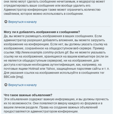
они легко могут сделать сообщение нечитаемым, и модератор может
отредактировать ваше сообщение или вообще удалить его.
Администратор конференции также может ограничить количество
смайликов, которое можно использовать в сообщении.
Вернуться к началу
Могу ли я добавлять изображения к сообщениям?
Да, вы можете размещать изображения в ваших сообщениях. Если
администратор разрешил добавлять вложения, вы можете загрузить
изображение на конференцию. Если нет, вы должны указать ссылку на
изображение, сохранённое на общедоступном веб-сервере. Пример
ссылки: http://www.example.com/my-picture.gif. Вы не можете указывать
ссылку ни на изображения, хранящиеся на вашем компьютере (если он
не является общедоступным сервером), ни на изображения, для
доступа к которым необходима аутентификация, как, например, на
почтовые ящики Hotmail или Yahoo, защищённые паролями сайты и т. п.
Для указания ссылок на изображения используйте в сообщениях тег
BBCode [img].
Вернуться к началу
Что такое важные объявления?
Эти объявления содержат важную информацию, и вы должны прочесть
их по возможности. Они появляются вверху каждого из форумов и в
вашем личном разделе. Права на создание важных объявлений
предоставляются администратором конференции.