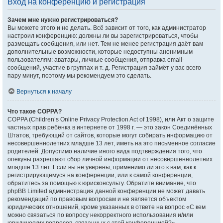
Вход на конференцию и регистрация
Зачем мне нужно регистрироваться?
Вы можете этого и не делать. Всё зависит от того, как администратор
настроил конференцию: должны ли вы зарегистрироваться, чтобы
размещать сообщения, или нет. Тем не менее регистрация даёт вам
дополнительные возможности, которые недоступны анонимным
пользователям: аватары, личные сообщения, отправка email-
сообщений, участие в группах и т. д. Регистрация займёт у вас всего
пару минут, поэтому мы рекомендуем это сделать.
Вернуться к началу
Что такое COPPA?
COPPA (Children’s Online Privacy Protection Act of 1998), или Акт о защите
частных прав ребёнка в интернете от 1998 г. — это закон Соединённых
Штатов, требующий от сайтов, которые могут собирать информацию от
несовершеннолетних младше 13 лет, иметь на это письменное согласие
родителей. Допустимо наличие иного вида подтверждения того, что
опекуны разрешают сбор личной информации от несовершеннолетних
младше 13 лет. Если вы не уверены, применимо ли это к вам, как к
регистрирующемуся на конференции, или к самой конференции,
обратитесь за помощью к юрисконсульту. Обратите внимание, что
phpBB Limited администрация данной конференции не может давать
рекомендаций по правовым вопросам и не является объектом
юридических отношений, кроме указанных в ответе на вопрос «С кем
можно связаться по вопросу некорректного использования и/или