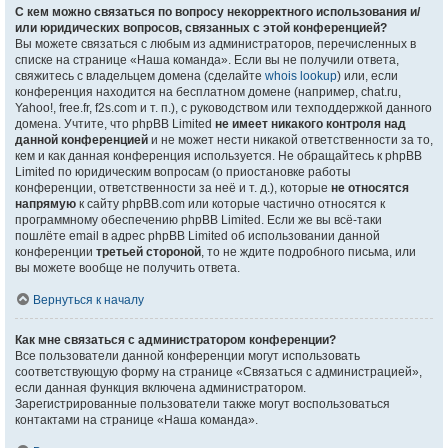
С кем можно связаться по вопросу некорректного использования и/
или юридических вопросов, связанных с этой конференцией?
Вы можете связаться с любым из администраторов, перечисленных в
списке на странице «Наша команда». Если вы не получили ответа,
свяжитесь с владельцем домена (сделайте
whois lookup
) или, если
конференция находится на бесплатном домене (например, chat.ru,
Yahoo!, free.fr, f2s.com и т. п.), с руководством или техподдержкой данного
домена. Учтите, что phpBB Limited
не имеет никакого контроля над
данной конференцией
и не может нести никакой ответственности за то,
кем и как данная конференция используется. Не обращайтесь к phpBB
Limited по юридическим вопросам (о приостановке работы
конференции, ответственности за неё и т. д.), которые
не относятся
напрямую
к сайту phpBB.com или которые частично относятся к
программному обеспечению phpBB Limited. Если же вы всё-таки
пошлёте email в адрес phpBB Limited об использовании данной
конференции
третьей стороной
, то не ждите подробного письма, или
вы можете вообще не получить ответа.
Вернуться к началу
Как мне связаться с администратором конференции?
Все пользователи данной конференции могут использовать
соответствующую форму на странице «Связаться с администрацией»,
если данная функция включена администратором.
Зарегистрированные пользователи также могут воспользоваться
контактами на странице «Наша команда».