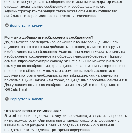
они легко могут сделать сообщение нечитаемым, и модератор может
отредактировать ваше сообщение или вообще удалить его.
Администратор конференции также может ограничить количество
смайликов, которое можно использовать в сообщении.
Вернуться к началу
Могу ли я добавлять изображения к сообщениям?
Да, вы можете размещать изображения в ваших сообщениях. Если
администратор разрешил добавлять вложения, вы можете загрузить
изображение на конференцию. Если нет, вы должны указать ссылку на
изображение, сохранённое на общедоступном веб-сервере. Пример
ссылки: http://www.example.com/my-picture.gif. Вы не можете указывать
ссылку ни на изображения, хранящиеся на вашем компьютере (если он
не является общедоступным сервером), ни на изображения, для
доступа к которым необходима аутентификация, как, например, на
почтовые ящики Hotmail или Yahoo, защищённые паролями сайты и т. п.
Для указания ссылок на изображения используйте в сообщениях тег
BBCode [img].
Вернуться к началу
Что такое важные объявления?
Эти объявления содержат важную информацию, и вы должны прочесть
их по возможности. Они появляются вверху каждого из форумов и в
вашем личном разделе. Права на создание важных объявлений
предоставляются администратором конференции.