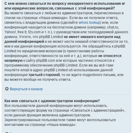
С кем можно связаться по вопросу некорректного использования и/
или юридических вопросов, связанных с этой конференцией?
Вы можете связаться с любым из администраторов, перечисленных в
списке на странице «Наша команда». Если вы не получили ответа,
свяжитесь с владельцем домена (сделайте
whois lookup
) или, если
конференция находится на бесплатном домене (например, chat.ru,
Yahoo!, free.fr, f2s.com и т. п.), с руководством или техподдержкой данного
домена. Учтите, что phpBB Limited
не имеет никакого контроля над
данной конференцией
и не может нести никакой ответственности за то,
кем и как данная конференция используется. Не обращайтесь к phpBB
Limited по юридическим вопросам (о приостановке работы
конференции, ответственности за неё и т. д.), которые
не относятся
напрямую
к сайту phpBB.com или которые частично относятся к
программному обеспечению phpBB Limited. Если же вы всё-таки
пошлёте email в адрес phpBB Limited об использовании данной
конференции
третьей стороной
, то не ждите подробного письма, или
вы можете вообще не получить ответа.
Вернуться к началу
Как мне связаться с администратором конференции?
Все пользователи данной конференции могут использовать
соответствующую форму на странице «Связаться с администрацией»,
если данная функция включена администратором.
Зарегистрированные пользователи также могут воспользоваться
контактами на странице «Наша команда».