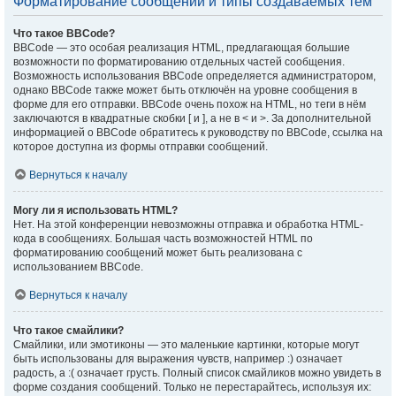
Форматирование сообщений и типы создаваемых тем
Что такое BBCode?
BBCode — это особая реализация HTML, предлагающая большие
возможности по форматированию отдельных частей сообщения.
Возможность использования BBCode определяется администратором,
однако BBCode также может быть отключён на уровне сообщения в
форме для его отправки. BBCode очень похож на HTML, но теги в нём
заключаются в квадратные скобки [ и ], а не в < и >. За дополнительной
информацией о BBCode обратитесь к руководству по BBCode, ссылка на
которое доступна из формы отправки сообщений.
Вернуться к началу
Могу ли я использовать HTML?
Нет. На этой конференции невозможны отправка и обработка HTML-
кода в сообщениях. Большая часть возможностей HTML по
форматированию сообщений может быть реализована с
использованием BBCode.
Вернуться к началу
Что такое смайлики?
Смайлики, или эмотиконы — это маленькие картинки, которые могут
быть использованы для выражения чувств, например :) означает
радость, а :( означает грусть. Полный список смайликов можно увидеть в
форме создания сообщений. Только не перестарайтесь, используя их: