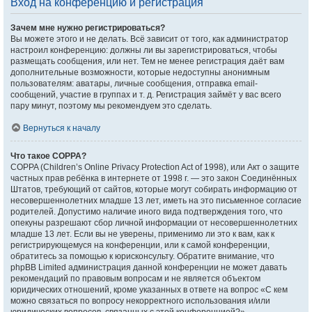
Вход на конференцию и регистрация
Зачем мне нужно регистрироваться?
Вы можете этого и не делать. Всё зависит от того, как администратор
настроил конференцию: должны ли вы зарегистрироваться, чтобы
размещать сообщения, или нет. Тем не менее регистрация даёт вам
дополнительные возможности, которые недоступны анонимным
пользователям: аватары, личные сообщения, отправка email-
сообщений, участие в группах и т. д. Регистрация займёт у вас всего
пару минут, поэтому мы рекомендуем это сделать.
Вернуться к началу
Что такое COPPA?
COPPA (Children’s Online Privacy Protection Act of 1998), или Акт о защите
частных прав ребёнка в интернете от 1998 г. — это закон Соединённых
Штатов, требующий от сайтов, которые могут собирать информацию от
несовершеннолетних младше 13 лет, иметь на это письменное согласие
родителей. Допустимо наличие иного вида подтверждения того, что
опекуны разрешают сбор личной информации от несовершеннолетних
младше 13 лет. Если вы не уверены, применимо ли это к вам, как к
регистрирующемуся на конференции, или к самой конференции,
обратитесь за помощью к юрисконсульту. Обратите внимание, что
phpBB Limited администрация данной конференции не может давать
рекомендаций по правовым вопросам и не является объектом
юридических отношений, кроме указанных в ответе на вопрос «С кем
можно связаться по вопросу некорректного использования и/или