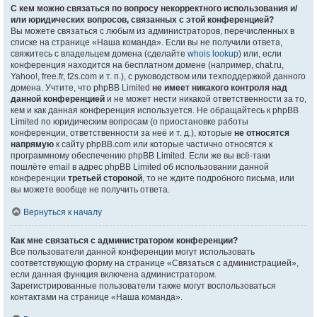
С кем можно связаться по вопросу некорректного использования и/
или юридических вопросов, связанных с этой конференцией?
Вы можете связаться с любым из администраторов, перечисленных в
списке на странице «Наша команда». Если вы не получили ответа,
свяжитесь с владельцем домена (сделайте
whois lookup
) или, если
конференция находится на бесплатном домене (например, chat.ru,
Yahoo!, free.fr, f2s.com и т. п.), с руководством или техподдержкой данного
домена. Учтите, что phpBB Limited
не имеет никакого контроля над
данной конференцией
и не может нести никакой ответственности за то,
кем и как данная конференция используется. Не обращайтесь к phpBB
Limited по юридическим вопросам (о приостановке работы
конференции, ответственности за неё и т. д.), которые
не относятся
напрямую
к сайту phpBB.com или которые частично относятся к
программному обеспечению phpBB Limited. Если же вы всё-таки
пошлёте email в адрес phpBB Limited об использовании данной
конференции
третьей стороной
, то не ждите подробного письма, или
вы можете вообще не получить ответа.
Вернуться к началу
Как мне связаться с администратором конференции?
Все пользователи данной конференции могут использовать
соответствующую форму на странице «Связаться с администрацией»,
если данная функция включена администратором.
Зарегистрированные пользователи также могут воспользоваться
контактами на странице «Наша команда».