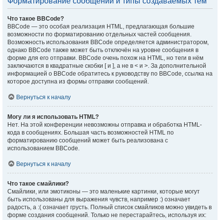
Форматирование сообщений и типы создаваемых тем
Что такое BBCode?
BBCode — это особая реализация HTML, предлагающая большие
возможности по форматированию отдельных частей сообщения.
Возможность использования BBCode определяется администратором,
однако BBCode также может быть отключён на уровне сообщения в
форме для его отправки. BBCode очень похож на HTML, но теги в нём
заключаются в квадратные скобки [ и ], а не в < и >. За дополнительной
информацией о BBCode обратитесь к руководству по BBCode, ссылка на
которое доступна из формы отправки сообщений.
Вернуться к началу
Могу ли я использовать HTML?
Нет. На этой конференции невозможны отправка и обработка HTML-
кода в сообщениях. Большая часть возможностей HTML по
форматированию сообщений может быть реализована с
использованием BBCode.
Вернуться к началу
Что такое смайлики?
Смайлики, или эмотиконы — это маленькие картинки, которые могут
быть использованы для выражения чувств, например :) означает
радость, а :( означает грусть. Полный список смайликов можно увидеть в
форме создания сообщений. Только не перестарайтесь, используя их: