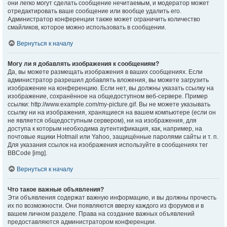
они легко могут сделать сообщение нечитаемым, и модератор может
отредактировать ваше сообщение или вообще удалить его.
Администратор конференции также может ограничить количество
смайликов, которое можно использовать в сообщении.
Вернуться к началу
Могу ли я добавлять изображения к сообщениям?
Да, вы можете размещать изображения в ваших сообщениях. Если
администратор разрешил добавлять вложения, вы можете загрузить
изображение на конференцию. Если нет, вы должны указать ссылку на
изображение, сохранённое на общедоступном веб-сервере. Пример
ссылки: http://www.example.com/my-picture.gif. Вы не можете указывать
ссылку ни на изображения, хранящиеся на вашем компьютере (если он
не является общедоступным сервером), ни на изображения, для
доступа к которым необходима аутентификация, как, например, на
почтовые ящики Hotmail или Yahoo, защищённые паролями сайты и т. п.
Для указания ссылок на изображения используйте в сообщениях тег
BBCode [img].
Вернуться к началу
Что такое важные объявления?
Эти объявления содержат важную информацию, и вы должны прочесть
их по возможности. Они появляются вверху каждого из форумов и в
вашем личном разделе. Права на создание важных объявлений
предоставляются администратором конференции.