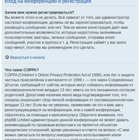
Вход на конференцию и регистрация
Зачем мне нужно регистрироваться?
Вы можете этого и не делать. Всё зависит от того, как администратор
настроил конференцию: должны ли вы зарегистрироваться, чтобы
размещать сообщения, или нет. Тем не менее регистрация даёт вам
дополнительные возможности, которые недоступны анонимным
пользователям: аватары, личные сообщения, отправка email-
сообщений, участие в группах и т. д. Регистрация займёт у вас всего
пару минут, поэтому мы рекомендуем это сделать.
Вернуться к началу
Что такое COPPA?
COPPA (Children’s Online Privacy Protection Act of 1998), или Акт о защите
частных прав ребёнка в интернете от 1998 г. — это закон Соединённых
Штатов, требующий от сайтов, которые могут собирать информацию от
несовершеннолетних младше 13 лет, иметь на это письменное согласие
родителей. Допустимо наличие иного вида подтверждения того, что
опекуны разрешают сбор личной информации от несовершеннолетних
младше 13 лет. Если вы не уверены, применимо ли это к вам, как к
регистрирующемуся на конференции, или к самой конференции,
обратитесь за помощью к юрисконсульту. Обратите внимание, что
phpBB Limited администрация данной конференции не может давать
рекомендаций по правовым вопросам и не является объектом
юридических отношений, кроме указанных в ответе на вопрос «С кем
можно связаться по вопросу некорректного использования и/или