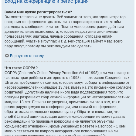
Вход на конференцию и регистрация
Зачем мне нужно регистрироваться?
Вы можете этого и не делать. Всё зависит от того, как администратор
настроил конференцию: должны ли вы зарегистрироваться, чтобы
размещать сообщения, или нет. Тем не менее регистрация даёт вам
дополнительные возможности, которые недоступны анонимным
пользователям: аватары, личные сообщения, отправка email-
сообщений, участие в группах и т. д. Регистрация займёт у вас всего
пару минут, поэтому мы рекомендуем это сделать.
Вернуться к началу
Что такое COPPA?
COPPA (Children’s Online Privacy Protection Act of 1998), или Акт о защите
частных прав ребёнка в интернете от 1998 г. — это закон Соединённых
Штатов, требующий от сайтов, которые могут собирать информацию от
несовершеннолетних младше 13 лет, иметь на это письменное согласие
родителей. Допустимо наличие иного вида подтверждения того, что
опекуны разрешают сбор личной информации от несовершеннолетних
младше 13 лет. Если вы не уверены, применимо ли это к вам, как к
регистрирующемуся на конференции, или к самой конференции,
обратитесь за помощью к юрисконсульту. Обратите внимание, что
phpBB Limited администрация данной конференции не может давать
рекомендаций по правовым вопросам и не является объектом
юридических отношений, кроме указанных в ответе на вопрос «С кем
можно связаться по вопросу некорректного использования и/или