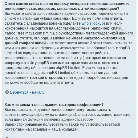
С кем можно связаться по вопросу некорректного использования и/
или юридических вопросов, связанных с этой конференцией?
Вы можете связаться с любым из администраторов, перечисленных в
списке на странице «Наша команда». Если вы не получили ответа,
свяжитесь с владельцем домена (сделайте
whois lookup
) или, если
конференция находится на бесплатном домене (например, chat.ru,
Yahoo!, free.fr, f2s.com и т. п.), с руководством или техподдержкой данного
домена. Учтите, что phpBB Limited
не имеет никакого контроля над
данной конференцией
и не может нести никакой ответственности за то,
кем и как данная конференция используется. Не обращайтесь к phpBB
Limited по юридическим вопросам (о приостановке работы
конференции, ответственности за неё и т. д.), которые
не относятся
напрямую
к сайту phpBB.com или которые частично относятся к
программному обеспечению phpBB Limited. Если же вы всё-таки
пошлёте email в адрес phpBB Limited об использовании данной
конференции
третьей стороной
, то не ждите подробного письма, или
вы можете вообще не получить ответа.
Вернуться к началу
Как мне связаться с администратором конференции?
Все пользователи данной конференции могут использовать
соответствующую форму на странице «Связаться с администрацией»,
если данная функция включена администратором.
Зарегистрированные пользователи также могут воспользоваться
контактами на странице «Наша команда».