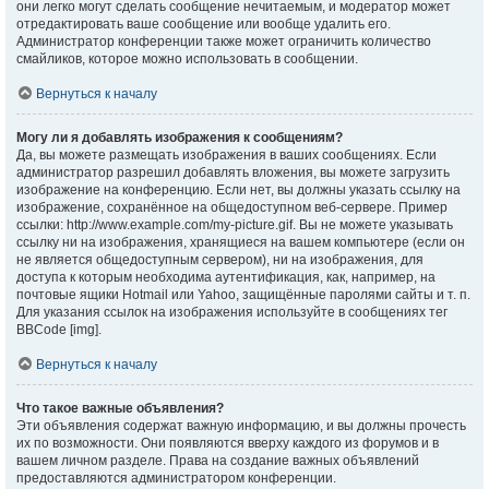
они легко могут сделать сообщение нечитаемым, и модератор может
отредактировать ваше сообщение или вообще удалить его.
Администратор конференции также может ограничить количество
смайликов, которое можно использовать в сообщении.
Вернуться к началу
Могу ли я добавлять изображения к сообщениям?
Да, вы можете размещать изображения в ваших сообщениях. Если
администратор разрешил добавлять вложения, вы можете загрузить
изображение на конференцию. Если нет, вы должны указать ссылку на
изображение, сохранённое на общедоступном веб-сервере. Пример
ссылки: http://www.example.com/my-picture.gif. Вы не можете указывать
ссылку ни на изображения, хранящиеся на вашем компьютере (если он
не является общедоступным сервером), ни на изображения, для
доступа к которым необходима аутентификация, как, например, на
почтовые ящики Hotmail или Yahoo, защищённые паролями сайты и т. п.
Для указания ссылок на изображения используйте в сообщениях тег
BBCode [img].
Вернуться к началу
Что такое важные объявления?
Эти объявления содержат важную информацию, и вы должны прочесть
их по возможности. Они появляются вверху каждого из форумов и в
вашем личном разделе. Права на создание важных объявлений
предоставляются администратором конференции.