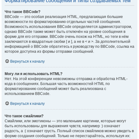
Форматирование сообщений и типы создаваемых тем
Что такое BBCode?
BBCode — это особая реализация HTML, предлагающая большие
возможности по форматированию отдельных частей сообщения.
Возможность использования BBCode определяется администратором,
однако BBCode также может быть отключён на уровне сообщения в
форме для его отправки. BBCode очень похож на HTML, но теги в нём
заключаются в квадратные скобки [ и ], а не в < и >. За дополнительной
информацией о BBCode обратитесь к руководству по BBCode, ссылка на
которое доступна из формы отправки сообщений.
Вернуться к началу
Могу ли я использовать HTML?
Нет. На этой конференции невозможны отправка и обработка HTML-
кода в сообщениях. Большая часть возможностей HTML по
форматированию сообщений может быть реализована с
использованием BBCode.
Вернуться к началу
Что такое смайлики?
Смайлики, или эмотиконы — это маленькие картинки, которые могут
быть использованы для выражения чувств, например :) означает
радость, а :( означает грусть. Полный список смайликов можно увидеть в
форме создания сообщений. Только не перестарайтесь, используя их: